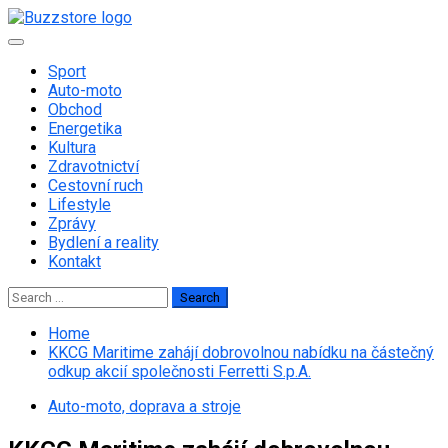
Skip
to
Primary
content
Menu
Sport
Auto-moto
Obchod
Energetika
Kultura
Zdravotnictví
Cestovní ruch
Lifestyle
Zprávy
Bydlení a reality
Kontakt
Search
for:
Home
KKCG Maritime zahájí dobrovolnou nabídku na částečný
odkup akcií společnosti Ferretti S.p.A.
Auto-moto, doprava a stroje