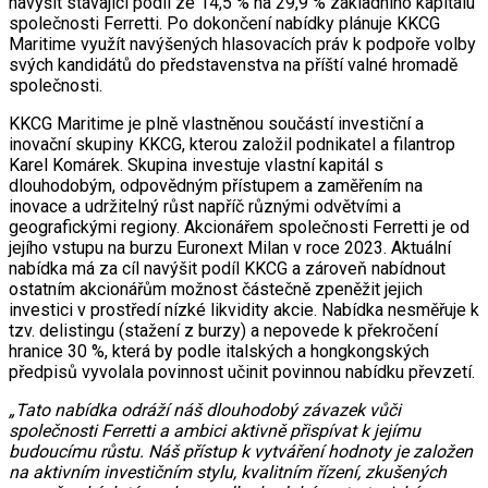
navýšit stávající podíl ze 14,5 % na 29,9 % základního kapitálu
společnosti Ferretti. Po dokončení nabídky plánuje KKCG
Maritime využít navýšených hlasovacích práv k podpoře volby
svých kandidátů do představenstva na příští valné hromadě
společnosti.
KKCG Maritime je plně vlastněnou součástí investiční a
inovační skupiny KKCG, kterou založil podnikatel a filantrop
Karel Komárek. Skupina investuje vlastní kapitál s
dlouhodobým, odpovědným přístupem a zaměřením na
inovace a udržitelný růst napříč různými odvětvími a
geografickými regiony. Akcionářem společnosti Ferretti je od
jejího vstupu na burzu Euronext Milan v roce 2023. Aktuální
nabídka má za cíl navýšit podíl KKCG a zároveň nabídnout
ostatním akcionářům možnost částečně zpeněžit jejich
investici v prostředí nízké likvidity akcie. Nabídka nesměřuje k
tzv. delistingu (stažení z burzy) a nepovede k překročení
hranice 30 %, která by podle italských a hongkongských
předpisů vyvolala povinnost učinit povinnou nabídku převzetí.
„Tato nabídka odráží náš dlouhodobý závazek vůči
společnosti Ferretti a ambici aktivně přispívat k jejímu
budoucímu růstu. Náš přístup k vytváření hodnoty je založen
na aktivním investičním stylu, kvalitním řízení, zkušených