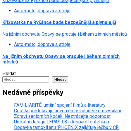
Křižovatka na Ryšánce bude bezpečnější a plynulejší
Auto-moto, doprava a stroje
Křižovatka na Ryšánce bude bezpečnější a plynulejší
Na jižním obchvatu Opavy se pracuje i během zimních měsíců
Auto-moto, doprava a stroje
Na jižním obchvatu Opavy se pracuje i během zimních
měsíců
Hledat
Hledat
Nedávné příspěvky
FAMILIARITÉ: umění spojení filmů a literatury
Coolita představuje novou éru v indonéském vysílání
Zdraví seniorních koček: Neztrácejte pozornost
Unikátní design LEPAS L8 s leopardí estetikou
Dodávka tamoxifenu: PHOENIX zajišťuje léčbu v ČR