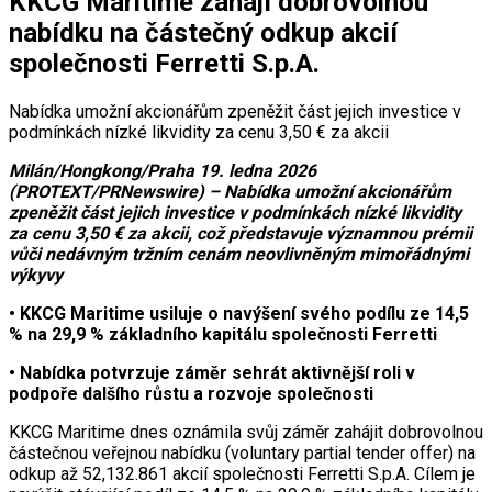
KKCG Maritime zahájí dobrovolnou
nabídku na částečný odkup akcií
společnosti Ferretti S.p.A.
Nabídka umožní akcionářům zpeněžit část jejich investice v
podmínkách nízké likvidity za cenu 3,50 € za akcii
Milán/Hongkong/Praha 19. ledna 2026
(PROTEXT/PRNewswire) –
Nabídka umožní akcionářům
zpeněžit část jejich investice v podmínkách nízké likvidity
za cenu 3,50 € za akcii, což představuje významnou prémii
vůči nedávným tržním cenám neovlivněným mimořádnými
výkyvy
• KKCG Maritime usiluje o navýšení svého podílu ze 14,5
% na 29,9 % základního kapitálu společnosti Ferretti
• Nabídka potvrzuje záměr sehrát aktivnější roli v
podpoře dalšího růstu a rozvoje společnosti
KKCG Maritime dnes oznámila svůj záměr zahájit dobrovolnou
částečnou veřejnou nabídku (voluntary partial tender offer) na
odkup až 52,132.861 akcií společnosti Ferretti S.p.A. Cílem je