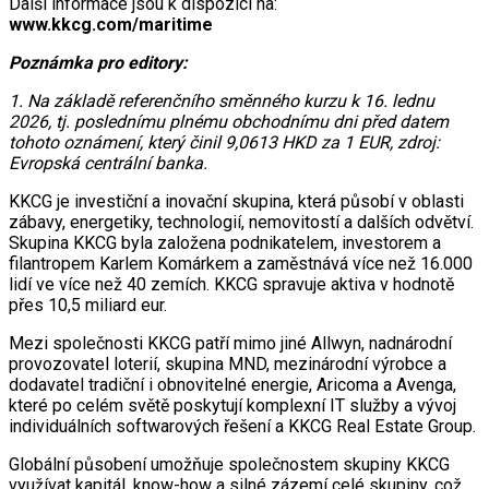
Další informace jsou k dispozici na:
www.kkcg.com/maritime
Poznámka pro editory:
1. Na základě referenčního směnného kurzu k 16. lednu
2026, tj. poslednímu plnému obchodnímu dni před datem
tohoto oznámení, který činil 9,0613 HKD za 1 EUR, zdroj:
Evropská centrální banka.
KKCG je investiční a inovační skupina, která působí v oblasti
zábavy, energetiky, technologií, nemovitostí a dalších odvětví.
Skupina KKCG byla založena podnikatelem, investorem a
filantropem Karlem Komárkem a zaměstnává více než 16.000
lidí ve více než 40 zemích. KKCG spravuje aktiva v hodnotě
přes 10,5 miliard eur.
Mezi společnosti KKCG patří mimo jiné Allwyn, nadnárodní
provozovatel loterií, skupina MND, mezinárodní výrobce a
dodavatel tradiční i obnovitelné energie, Aricoma a Avenga,
které po celém světě poskytují komplexní IT služby a vývoj
individuálních softwarových řešení a KKCG Real Estate Group.
Globální působení umožňuje společnostem skupiny KKCG
využívat kapitál, know-how a silné zázemí celé skupiny, což