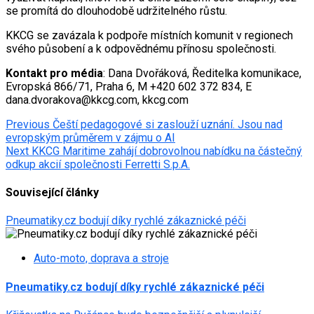
se promítá do dlouhodobě udržitelného růstu.
KKCG se zavázala k podpoře místních komunit v regionech
svého působení a k odpovědnému přínosu společnosti.
Kontakt pro média
: Dana Dvořáková, Ředitelka komunikace,
Evropská 866/71, Praha 6, M +420 602 372 834, E
dana.dvorakova@kkcg.com, kkcg.com
Post
Previous
Čeští pedagogové si zaslouží uznání. Jsou nad
evropským průměrem v zájmu o AI
navigation
Next
KKCG Maritime zahájí dobrovolnou nabídku na částečný
odkup akcií společnosti Ferretti S.p.A.
Související články
Pneumatiky.cz bodují díky rychlé zákaznické péči
Auto-moto, doprava a stroje
Pneumatiky.cz bodují díky rychlé zákaznické péči