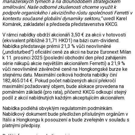
manažerských týmech a na dlouhodobém strategickém
směřování. Naše odborné zkušenosti chceme využít k
podpoře organického i akvizičního růstu společnosti Ferretti v
kontextu současné globální dynamiky sektoru,”
uvedl Karel
Komárek, zakladatel a předseda představenstva KKCG.
V rámci nabídky obdrží akcionáři 3,50 € za akcii v hotovosti
(ekvivalent přibližně 31,71 HKD1) na bázi cum-dividend.
Nabídka představuje prémii 21,3 % vůči neovlivněné
(„undisturbed”) oficiální ceně za akcii na burze Euronext Milan
k 11. prosinci 2025 (poslední obchodní den před zahájením
série nákupů akcie největším akcionářem Ferretti) a 21,9 %
vůči neovlivněné závěrečné ceně na Hongkongské burze ke
stejnému datu. Maximální celková hodnota nabídky činí
182,465.014 €. Pokud počet nabízených akcií překročí
maximální požadovaný objem, bude alokace provedena na
poměrném základě (pro rata), přičemž KKCG odkoupí stejný
podíl z akcií nabídnutých každým akceptujícím akcionářem.
Nabídka podléhá obvyklým regulatorním podmínkám.
Nabídkový dokument bude předložen příslušným orgánům v
Itálii a Hongkongu k posouzení a bude zveřejněn v souladu s
platnými předpisy.