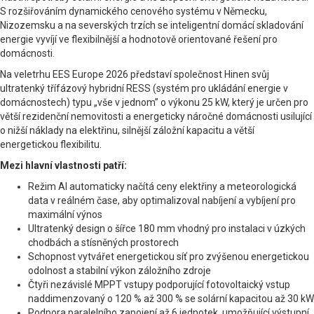
S rozšiřováním dynamického cenového systému v Německu,
Nizozemsku a na severských trzích se inteligentní domácí skladování
energie vyvíjí ve flexibilnější a hodnotově orientované řešení pro
domácnosti.
Na veletrhu EES Europe 2026 představí společnost Hinen svůj
ultratenký třífázový hybridní RESS (systém pro ukládání energie v
domácnostech) typu „vše v jednom” o výkonu 25 kW, který je určen pro
větší rezidenční nemovitosti a energeticky náročné domácnosti usilující
o nižší náklady na elektřinu, silnější záložní kapacitu a větší
energetickou flexibilitu.
Mezi hlavní vlastnosti patří:
Režim AI automaticky načítá ceny elektřiny a meteorologická
data v reálném čase, aby optimalizoval nabíjení a vybíjení pro
maximální výnos
Ultratenký design o šířce 180 mm vhodný pro instalaci v úzkých
chodbách a stísněných prostorech
Schopnost vytvářet energetickou síť pro zvýšenou energetickou
odolnost a stabilní výkon záložního zdroje
Čtyři nezávislé MPPT vstupy podporující fotovoltaický vstup
naddimenzovaný o 120 % až 300 % se solární kapacitou až 30 kW
Podpora paralelního zapojení až 6 jednotek, umožňující výstupní