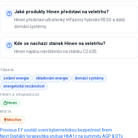
Jaké produkty Hinen představí na veletrhu?
Hinen představí ultratenký třífázový hybridní RESS a další
domácí systémy.
Kde se nachází stánek Hinen na veletrhu?
Hinen najdou návštěvníci na stánku C2.630.
TÉMATA
solární energie
skladování energie
domácí systémy
energetická nezávislost
FIRMY A ORGANIZACE
Hinen
MÍSTA
Mnichov
Post
Previous
EY soutěž ocení kybernetickou bezpečnost firem
Next
Digitální terapeutika snižuje HbA1c na summitu AGP & DTx