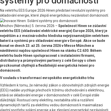
systémy pro domácnosti
Na veletrhu EES Europe 2026 Hinen představí revoluční systémy pro
skladování energie, které zlepší energetickou nezávislost domácností.
Mnichov (Německo) 5. června 2026 –
Společnost Hinen se zúčastní
veletrhu EES (skladování elektrické energie) Europe 2026, který je
největším a z mezinárodního hlediska nejvýznamnějším veletrhem
baterií a systémů pro skladování energie v Evropě. Akce se bude
konat ve dnech 23. až 25. června 2026 v Messe München a
návštěvníci najdou společnost Hinen na stánku C2.630. Během
veletrhu bude Hinen spolupracovat s instalačními firmami,
distributory a průmyslovými partnery z celé Evropy s cílem
prozkoumat chytřejší a flexibilnější energetická řešení pro
domácnosti.
V souladu s transformací evropského energetického trhu
Vzhledem k tomu, že německý zákon o obnovitelných zdrojích energie
(EEG) nadále urychluje přechod k tržnímu obchodování s elektřinou,
stává se skladování energie v domácnostech v celé Evropě stále
důležitější. Rostoucí ceny elektřiny, nestabilita sítě a rozšíření
dynamických tarifů za elektřinu vedou domácnosti k maximalizaci
vlastní spotřeby solární energie a ke zlepšení energetické nezávislosti.