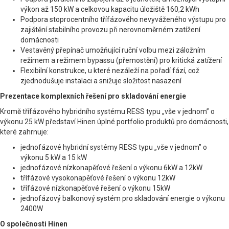
výkon až 150 kW a celkovou kapacitu úložiště 160,2 kWh
Podpora stoprocentního třífázového nevyváženého výstupu pro
zajištění stabilního provozu při nerovnoměrném zatížení
domácnosti
Vestavěný přepínač umožňující ruční volbu mezi záložním
režimem a režimem bypassu (přemostění) pro kritická zatížení
Flexibilní konstrukce, u které nezáleží na pořadí fází, což
zjednodušuje instalaci a snižuje složitost nasazení
Prezentace komplexních řešení pro skladování energie
Kromě třífázového hybridního systému RESS typu „vše v jednom” o
výkonu 25 kW představí Hinen úplné portfolio produktů pro domácnosti,
které zahrnuje:
jednofázové hybridní systémy RESS typu „vše v jednom” o
výkonu 5 kW a 15 kW
jednofázové nízkonapěťové řešení o výkonu 6kW a 12kW
třífázové vysokonapěťové řešení o výkonu 12kW
třífázové nízkonapěťové řešení o výkonu 15kW
jednofázový balkonový systém pro skladování energie o výkonu
2400W
O společnosti Hinen