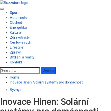
Skip
to
Primary
content
Sport
Menu
Auto-moto
Obchod
Energetika
Kultura
Zdravotnictví
Cestovní ruch
Lifestyle
Zprávy
Bydlení a reality
Kontakt
Search
for:
Home
Inovace Hinen: Solární systémy pro domácnosti
Byznys
Inovace Hinen: Solární