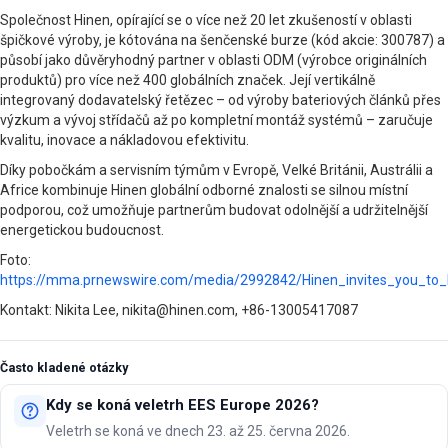
Společnost Hinen, opírající se o více než 20 let zkušeností v oblasti
špičkové výroby, je kótována na šenčenské burze (kód akcie: 300787) a
působí jako důvěryhodný partner v oblasti ODM (výrobce originálních
produktů) pro více než 400 globálních značek. Její vertikálně
integrovaný dodavatelský řetězec – od výroby bateriových článků přes
výzkum a vývoj střídačů až po kompletní montáž systémů – zaručuje
kvalitu, inovace a nákladovou efektivitu.
Díky pobočkám a servisním týmům v Evropě, Velké Británii, Austrálii a
Africe kombinuje Hinen globální odborné znalosti se silnou místní
podporou, což umožňuje partnerům budovat odolnější a udržitelnější
energetickou budoucnost.
Foto:
https://mma.prnewswire.com/media/2992842/Hinen_invites_you_to
Kontakt: Nikita Lee, nikita@hinen.com, +86-13005417087
Často kladené otázky
Kdy se koná veletrh EES Europe 2026?
Veletrh se koná ve dnech 23. až 25. června 2026.