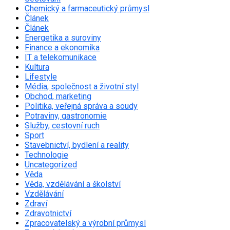
Chemický a farmaceutický průmysl
Článek
Článek
Energetika a suroviny
Finance a ekonomika
IT a telekomunikace
Kultura
Lifestyle
Média, společnost a životní styl
Obchod, marketing
Politika, veřejná správa a soudy
Potraviny, gastronomie
Služby, cestovní ruch
Sport
Stavebnictví, bydlení a reality
Technologie
Uncategorized
Věda
Věda, vzdělávání a školství
Vzdělávání
Zdraví
Zdravotnictví
Zpracovatelský a výrobní průmysl