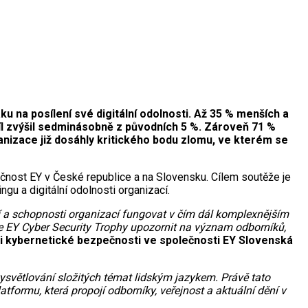
u na posílení své digitální odolnosti. Až 35 % menších a
íl zvýšil sedminásobně z původních 5 %. Zároveň 71 %
nizace již dosáhly kritického bodu zlomu, ve kterém se
čnost EY v České republice a na Slovensku. Cílem soutěže je
ngu a digitální odolnosti organizací.
í a schopnosti organizací fungovat v čím dál komplexnějším
že EY Cyber Security Trophy upozornit na význam odborníků,
ti kybernetické bezpečnosti ve společnosti EY Slovenská
ysvětlování složitých témat lidským jazykem. Právě tato
ormu, která propojí odborníky, veřejnost a aktuální dění v