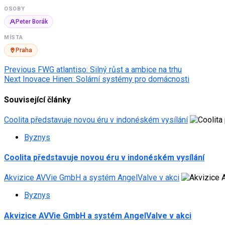
OSOBY
Peter Borák
MÍSTA
Praha
Post
Previous
FWG atlantiso: Silný růst a ambice na trhu
Next
Inovace Hinen: Solární systémy pro domácnosti
navigation
Související články
Coolita představuje novou éru v indonéském vysílání
Byznys
Coolita představuje novou éru v indonéském vysílání
Akvizice AVVie GmbH a systém AngelValve v akci
Byznys
Akvizice AVVie GmbH a systém AngelValve v akci