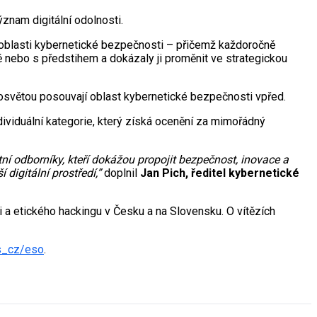
ýznam digitální odolnosti.
í oblasti kybernetické bezpečnosti – přičemž každoročně
ně nebo s předstihem a dokázaly ji proměnit ve strategickou
o osvětou posouvají oblast kybernetické bezpečnosti vpřed.
ividuální kategorie, který získá ocenění za mimořádný
itní odborníky, kteří dokážou propojit bezpečnost, inovace a
 digitální prostředí,”
doplnil
Jan Pich, ředitel kybernetické
ti a etického hackingu v Česku a na Slovensku. O vítězích
s_cz/eso
.