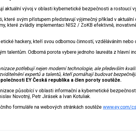
jí aktuální vývoj v oblasti kybernetické bezpečnosti a rostoucí v
, které svým přístupem představují výjimečný příklad v aktuáln
irmy, které zvládly implementaci NIS2 / ZoKB efektivně, inovativ
či etické hackery, kteří svou odbornou činností, vzděláváním neb
 talentům. Odborná porota vybere jednoho laureáta z hlavní ind
rganizace potřebují nejen moderní technologie, ale především kval
zviditelnění expertů a talentů, kteří pomáhají budovat bezpečnější
polečnosti EY Česká republika a člen poroty soutěže.
rganizace působící v oblasti informační a kybernetické bezpečnos
slav Novotný, Petr Jirásek a Ivan Kotuliak.
načního formuláře na webových stránkách soutěže
www.ey.com/c