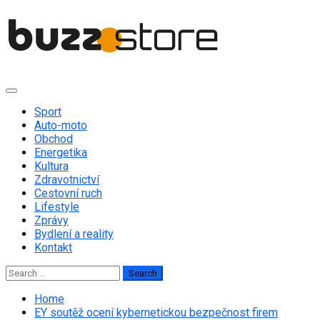
Skip
to
content
Primary
Menu
Sport
Auto-moto
Obchod
Energetika
Kultura
Zdravotnictví
Cestovní ruch
Lifestyle
Zprávy
Bydlení a reality
Kontakt
Search
for:
Home
EY soutěž ocení kybernetickou bezpečnost firem