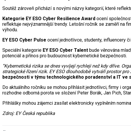
Soutěž zároveň přichází s novými názvy kategorií, které reflektu
Kategorie EY ESO Cyber Resilience Award
ocení společnosti
reflektuje nejvýznamnější trendy. Letošní ročník se zaměří na f
výhodu.
EY ESO Cyber Pulse
ocení jednotlivce, studenty, influencery 
Speciální kategorie
EY ESO Cyber Talent
bude věnována mladým
potenciál a přínos pro budoucnost kybernetické bezpečnosti.
“Kybernetická rizika se dnes vyvíjejí rychleji než kdy dříve. O
strategické řízení rizik. EY ESO dlouhodobě vytváří prostor pro 
bezpečnosti v týmu technologického poradenství a IT ve s
Do aktuálního ročníku se mohou přihlásit jednotlivci, firmy i o
rozhodne odborná porota ve složení Peter Borák, Jan Pich, Stani
Přihlášky mohou zájemci zasílat elektronicky vyplněním nomi
Zdroj: EY Česká republika