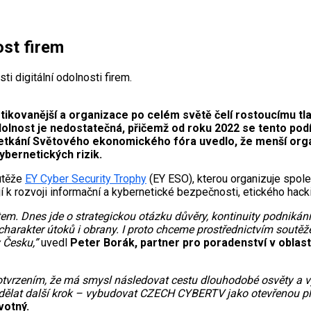
st firem
ti digitální odolnosti firem.
tikovanější a organizace po celém světě čelí rostoucímu tlak
dolnost je nedostatečná, přičemž od roku 2022 se tento pod
setkání Světového ekonomického fóra uvedlo, že menší orga
bernetických rizik.
outěže
EY Cyber Security Trophy
(EY ESO), kterou organizuje spole
jí k rozvoji informační a kybernetické bezpečnosti, etického hacki
m. Dnes jde o strategickou otázku důvěry, kontinuity podnikán
charakter útoků i obrany. I proto chceme prostřednictvím soutě
 Česku,”
uvedl
Peter Borák, partner pro poradenství v oblas
potvrzením, že má smysl následovat cestu dlouhodobé osvěty a v
lat další krok – vybudovat CZECH CYBERTV jako otevřenou platf
votný.