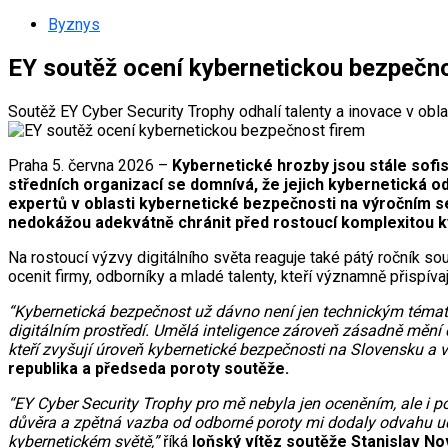
Byznys
EY soutěž ocení kybernetickou bezpečno
Soutěž EY Cyber Security Trophy odhalí talenty a inovace v oblas
Praha 5. června 2026 –
Kybernetické hrozby jsou stále sofis
středních organizací se domnívá, že jejich kybernetická o
expertů v oblasti kybernetické bezpečnosti na výročním 
nedokážou adekvátně chránit před rostoucí komplexitou ky
Na rostoucí výzvy digitálního světa reaguje také pátý ročník s
ocenit firmy, odborníky a mladé talenty, kteří významně přispíva
“Kybernetická bezpečnost už dávno není jen technickým témate
digitálním prostředí. Umělá inteligence zároveň zásadně mění 
kteří zvyšují úroveň kybernetické bezpečnosti na Slovensku a v
republika a předseda poroty soutěže.
“EY Cyber Security Trophy pro mě nebyla jen oceněním, ale i 
důvěra a zpětná vazba od odborné poroty mi dodaly odvahu udě
kybernetickém světě,”
říká
loňský vítěz soutěže Stanislav No