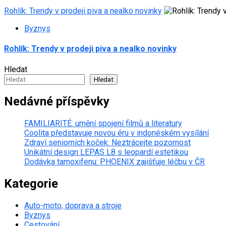
Rohlík: Trendy v prodeji piva a nealko novinky
Byznys
Rohlík: Trendy v prodeji piva a nealko novinky
Hledat
Hledat
Nedávné příspěvky
FAMILIARITÉ: umění spojení filmů a literatury
Coolita představuje novou éru v indonéském vysílání
Zdraví seniorních koček: Neztrácejte pozornost
Unikátní design LEPAS L8 s leopardí estetikou
Dodávka tamoxifenu: PHOENIX zajišťuje léčbu v ČR
Kategorie
Auto-moto, doprava a stroje
Byznys
Cestování