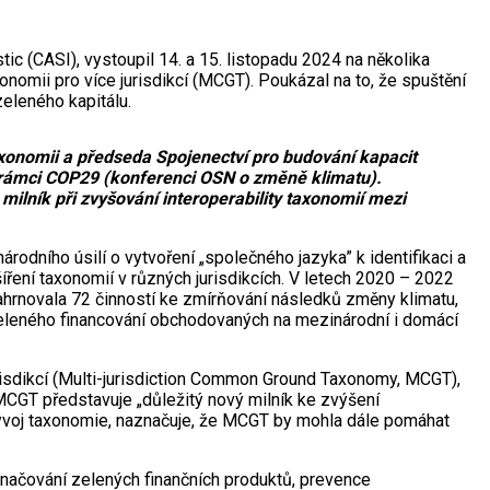
c (CASI), vystoupil 14. a 15. listopadu 2024 na několika
omii pro více jurisdikcí (MCGT). Poukázal na to, že spuštění
eleného kapitálu.
onomii a předseda Spojenectví pro budování kapacit
 v rámci COP29 (konferenci OSN o změně klimatu).
ilník při zvyšování interoperability taxonomií mezi
dního úsilí o vytvoření „společného jazyka” k identifikaci a
íření taxonomií v různých jurisdikcích. V letech 2020 – 2022
zahrnovala 72 činností ke zmírňování následků změny klimatu,
zeleného financování obchodovaných na mezinárodní i domácí
jurisdikcí (Multi-jurisdiction Common Ground Taxonomy, MCGT),
 MCGT představuje „důležitý nový milník ke zvýšení
o vývoj taxonomie, naznačuje, že MCGT by mohla dále pomáhat
načování zelených finančních produktů, prevence