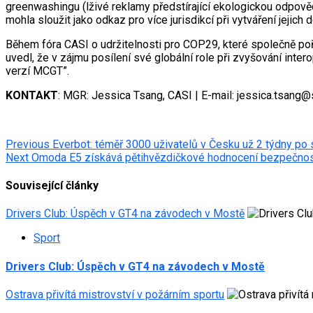
greenwashingu (lživé reklamy předstírající ekologickou odpově
mohla sloužit jako odkaz pro více jurisdikcí při vytváření jejich
Během fóra CASI o udržitelnosti pro COP29, které společně poř
uvedl, že v zájmu posílení své globální role při zvyšování intero
verzí MCGT”.
KONTAKT
: MGR: Jessica Tsang, CASI | E-mail: jessica.tsang@
Post
Previous
Everbot: téměř 3000 uživatelů v Česku už 2 týdny po s
Next
Omoda E5 získává pětihvězdičkové hodnocení bezpečno
navigation
Související články
Drivers Club: Úspěch v GT4 na závodech v Mostě
Sport
Drivers Club: Úspěch v GT4 na závodech v Mostě
Ostrava přivítá mistrovství v požárním sportu