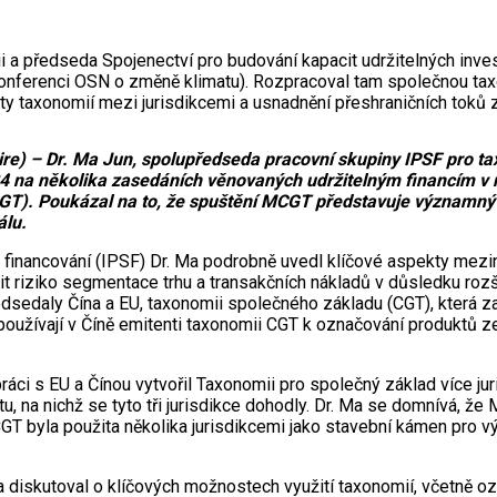
a předseda Spojenectví pro budování kapacit udržitelných investi
nferenci OSN o změně klimatu). Rozpracoval tam společnou taxon
ty taxonomií mezi jurisdikcemi a usnadnění přeshraničních toků z
) – Dr. Ma Jun, spolupředseda pracovní skupiny IPSF pro tax
 2024 na několika zasedáních věnovaných udržitelným financím
GT). Poukázal na to, že spuštění MCGT představuje významný m
álu.
inancování (IPSF) Dr. Ma podrobně uvedl klíčové aspekty mezináro
it riziko segmentace trhu a transakčních nákladů v důsledku rozš
ředsedaly Čína a EU, taxonomii společného základu (CGT), která 
oužívají v Číně emitenti taxonomii CGT k označování produktů 
upráci s EU a Čínou vytvořil Taxonomii pro společný základ více 
, na nichž se tyto tři jurisdikce dohodly. Dr. Ma se domnívá, že
e CGT byla použita několika jurisdikcemi jako stavební kámen pr
iskutoval o klíčových možnostech využití taxonomií, včetně oz