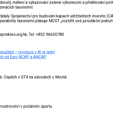
dnost), měření a vykazování zelené výkonnosti a přidělování po
 domácích taxonomií.
ádaly Spojenectví pro budování kapacit udržitelných investic (C
perability taxonomií plánuje MCGT „rozšířit své jurisdikční pokryt
sprinkles.org.hk, Tel: +852 96630780
puštění – revoluce v AI je tady!
sti od Euro NCAP a ANCAP