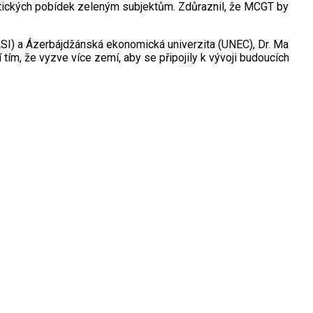
litických pobídek zeleným subjektům. Zdůraznil, že MCGT by
ASI) a Ázerbájdžánská ekonomická univerzita (UNEC), Dr. Ma
í tím, že vyzve více zemí, aby se připojily k vývoji budoucích