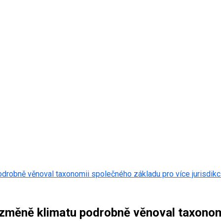
robně věnoval taxonomii společného základu pro více jurisdikc
změně klimatu podrobně věnoval taxonomi