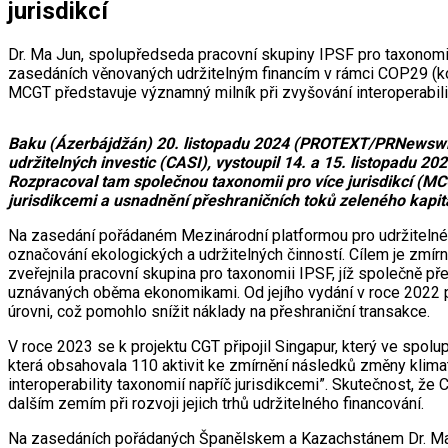
jurisdikcí
Dr. Ma Jun, spolupředseda pracovní skupiny IPSF pro taxonomii 
zasedáních věnovaných udržitelným financím v rámci COP29 (ko
MCGT představuje významný milník při zvyšování interoperabili
Baku (Ázerbájdžán) 20. listopadu 2024 (PROTEXT/PRNewswire
udržitelných investic (CASI), vystoupil 14. a 15. listopadu
Rozpracoval tam společnou taxonomii pro více jurisdikcí (MC
jurisdikcemi a usnadnění přeshraničních toků zeleného kapit
Na zasedání pořádaném Mezinárodní platformou pro udržitelné f
označování ekologických a udržitelných činností. Cílem je zmírn
zveřejnila pracovní skupina pro taxonomii IPSF, jíž společně p
uznávaných oběma ekonomikami. Od jejího vydání v roce 2022 p
úrovni, což pomohlo snížit náklady na přeshraniční transakce.
V roce 2023 se k projektu CGT připojil Singapur, který ve spol
která obsahovala 110 aktivit ke zmírnění následků změny klimatu
interoperability taxonomií napříč jurisdikcemi”. Skutečnost, ž
dalším zemím při rozvoji jejich trhů udržitelného financování.
Na zasedáních pořádaných Španělskem a Kazachstánem Dr. Ma d