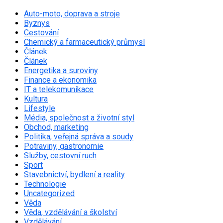
Auto-moto, doprava a stroje
Byznys
Cestování
Chemický a farmaceutický průmysl
Článek
Článek
Energetika a suroviny
Finance a ekonomika
IT a telekomunikace
Kultura
Lifestyle
Média, společnost a životní styl
Obchod, marketing
Politika, veřejná správa a soudy
Potraviny, gastronomie
Služby, cestovní ruch
Sport
Stavebnictví, bydlení a reality
Technologie
Uncategorized
Věda
Věda, vzdělávání a školství
Vzdělávání