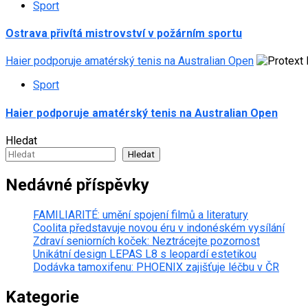
Sport
Ostrava přivítá mistrovství v požárním sportu
Haier podporuje amatérský tenis na Australian Open
Sport
Haier podporuje amatérský tenis na Australian Open
Hledat
Hledat
Nedávné příspěvky
FAMILIARITÉ: umění spojení filmů a literatury
Coolita představuje novou éru v indonéském vysílání
Zdraví seniorních koček: Neztrácejte pozornost
Unikátní design LEPAS L8 s leopardí estetikou
Dodávka tamoxifenu: PHOENIX zajišťuje léčbu v ČR
Kategorie