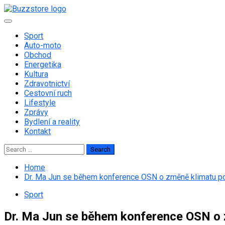
Skip
to
Primary
content
Menu
Sport
Auto-moto
Obchod
Energetika
Kultura
Zdravotnictví
Cestovní ruch
Lifestyle
Zprávy
Bydlení a reality
Kontakt
Search
for:
Home
Dr. Ma Jun se během konference OSN o změně klimatu pod
Sport
Dr. Ma Jun se během konference OSN o 