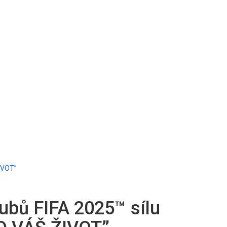
ŽIVOT”
lubů FIFA 2025™ sílu