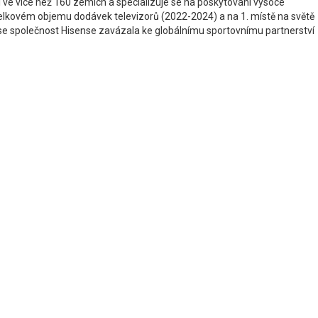
í ve více než 160 zemích a specializuje se na poskytování vysoce
v celkovém objemu dodávek televizorů (2022-2024) a na 1. místě na světě
5™ se společnost Hisense zavázala ke globálnímu sportovnímu partnerství