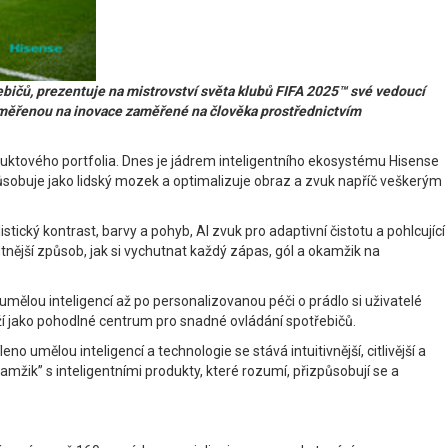
bičů, prezentuje na mistrovství světa klubů FIFA 2025™ své vedoucí
aměřenou na inovace zaměřené na člověka prostřednictvím
oduktového portfolia. Dnes je jádrem inteligentního ekosystému Hisense
působuje jako lidský mozek a optimalizuje obraz a zvuk napříč veškerým
stický kontrast, barvy a pohyb, AI zvuk pro adaptivní čistotu a pohlcující
entnější způsob, jak si vychutnat každý zápas, gól a okamžik na
mělou inteligencí až po personalizovanou péči o prádlo si uživatelé
í jako pohodlné centrum pro snadné ovládání spotřebičů.
 umělou inteligencí a technologie se stává intuitivnější, citlivější a
amžik” s inteligentními produkty, které rozumí, přizpůsobují se a