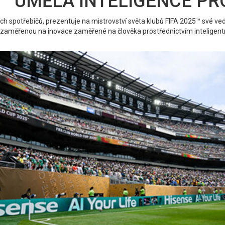
vím ” UMĚLÁ INTELIGENCE P
ích spotřebičů, prezentuje na mistrovství světa klubů FIFA 2025™ své v
 zaměřenou na inovace zaměřené na člověka prostřednictvím inteligentn