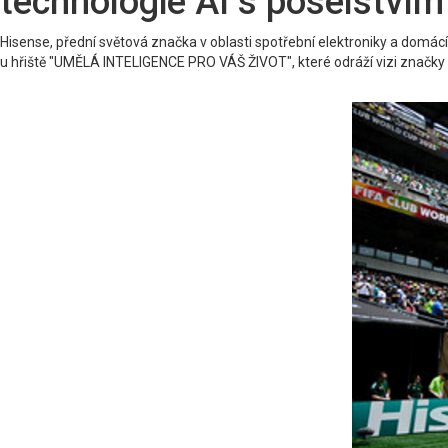
technologie AI s poselst
Hisense, přední světová značka v oblasti spotřební elektroniky a domác
u hřiště "UMĚLÁ INTELIGENCE PRO VÁŠ ŽIVOT", které odráží vizi značky