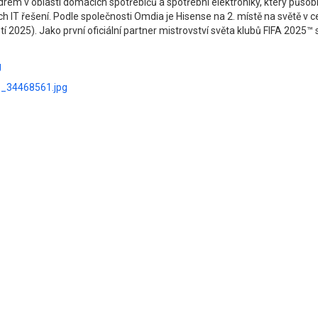
rem v oblasti domácích spotřebičů a spotřební elektroniky, který působ
ích IT řešení. Podle společnosti Omdia je Hisense na 2. místě na světě 
etí 2025). Jako první oficiální partner mistrovství světa klubů FIFA 202
g
6_34468561.jpg