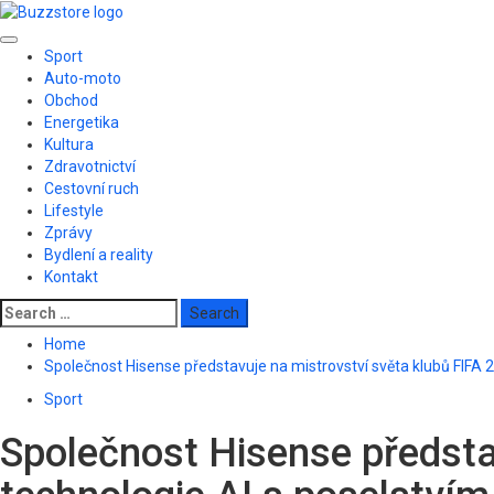
Skip
to
Primary
content
Sport
Menu
Auto-moto
Obchod
Energetika
Kultura
Zdravotnictví
Cestovní ruch
Lifestyle
Zprávy
Bydlení a reality
Kontakt
Search
for:
Home
Společnost Hisense představuje na mistrovství světa klubů FIFA
Sport
Společnost Hisense předsta