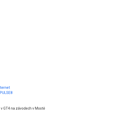
nternet
a PULSE8