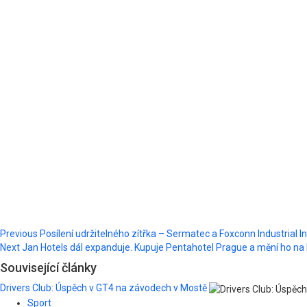
Post
Previous
Posílení udržitelného zítřka – Sermatec a Foxconn Industrial I
Next
Jan Hotels dál expanduje. Kupuje Pentahotel Prague a mění ho n
navigation
Související články
Drivers Club: Úspěch v GT4 na závodech v Mostě
Sport