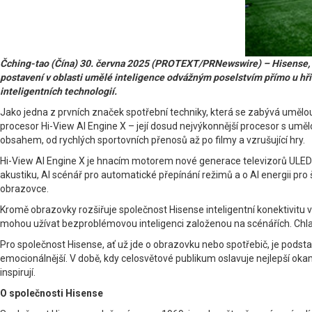
Čching-tao (Čína) 30. června 2025 (PROTEXT/PRNewswire) – Hisense, př
postavení v oblasti umělé inteligence odvážným poselstvím přímo u h
inteligentních technologií.
Jako jedna z prvních značek spotřební techniky, která se zabývá umělou
procesor Hi-View AI Engine X – její dosud nejvýkonnější procesor s umě
obsahem, od rychlých sportovních přenosů až po filmy a vzrušující hry.
Hi-View AI Engine X je hnacím motorem nové generace televizorů ULED s umě
akustiku, AI scénář pro automatické přepínání režimů a o AI energii pro š
obrazovce.
Kromě obrazovky rozšiřuje společnost Hisense inteligentní konektivitu 
mohou užívat bezproblémovou inteligenci založenou na scénářích. Chla
Pro společnost Hisense, ať už jde o obrazovku nebo spotřebič, je podstat
emocionálnější. V době, kdy celosvětové publikum oslavuje nejlepší okam
inspirují.
O společnosti Hisense