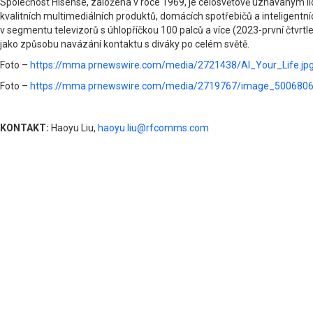
Společnost Hisense, založená v roce 1969, je celosvětově uznávaným líd
kvalitních multimediálních produktů, domácích spotřebičů a inteligentn
v segmentu televizorů s úhlopříčkou 100 palců a více (2023-první čtvrtl
jako způsobu navázání kontaktu s diváky po celém světě.
Foto –
https://mma.prnewswire.com/media/2721438/AI_Your_Life.jp
Foto –
https://mma.prnewswire.com/media/2719767/image_500680
KONTAKT:
Haoyu Liu,
haoyu.liu@rfcomms.com