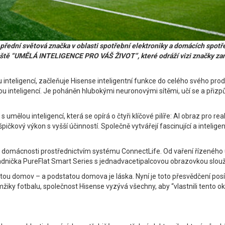
ední světová značka v oblasti spotřební elektroniky a domácích spotře
řiště “UMĚLÁ INTELIGENCE PRO VÁŠ ŽIVOT”, které odráží vizi značky z
 inteligencí, začleňuje Hisense inteligentní funkce do celého svého pr
lou inteligencí. Je poháněn hlubokými neuronovými sítěmi, učí se a přiz
lou inteligencí, která se opírá o čtyři klíčové pilíře: AI obraz pro reali
pičkový výkon s vyšší účinností. Společně vytvářejí fascinující a intelig
v domácnosti prostřednictvím systému ConnectLife. Od vaření řízeného u
dnička PureFlat Smart Series s jednadvacetipalcovou obrazovkou slouž
ou domov – a podstatou domova je láska. Nyní je toto přesvědčení posíleno
žiky fotbalu, společnost Hisense vyzývá všechny, aby “vlastnili tento ok