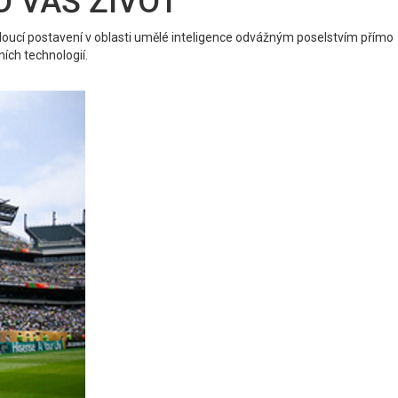
RO VÁŠ ŽIVOT”
edoucí postavení v oblasti umělé inteligence odvážným poselstvím přímo
ích technologií.