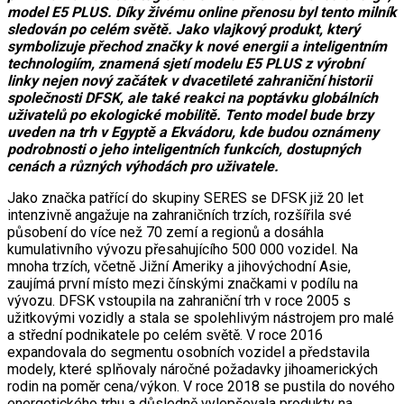
model E5 PLUS. Díky živému online přenosu byl tento milník
sledován po celém světě. Jako vlajkový produkt, který
symbolizuje přechod značky k nové energii a inteligentním
technologiím, znamená sjetí modelu E5 PLUS z výrobní
linky nejen nový začátek v dvacetileté zahraniční historii
společnosti DFSK, ale také reakci na poptávku globálních
uživatelů po ekologické mobilitě. Tento model bude brzy
uveden na trh v Egyptě a Ekvádoru, kde budou oznámeny
podrobnosti o jeho inteligentních funkcích, dostupných
cenách a různých výhodách pro uživatele.
Jako značka patřící do skupiny SERES se DFSK již 20 let
intenzivně angažuje na zahraničních trzích, rozšířila své
působení do více než 70 zemí a regionů a dosáhla
kumulativního vývozu přesahujícího 500 000 vozidel. Na
mnoha trzích, včetně Jižní Ameriky a jihovýchodní Asie,
zaujímá první místo mezi čínskými značkami v podílu na
vývozu. DFSK vstoupila na zahraniční trh v roce 2005 s
užitkovými vozidly a stala se spolehlivým nástrojem pro malé
a střední podnikatele po celém světě. V roce 2016
expandovala do segmentu osobních vozidel a představila
modely, které splňovaly náročné požadavky jihoamerických
rodin na poměr cena/výkon. V roce 2018 se pustila do nového
energetického trhu a důsledně vylepšovala produkty na