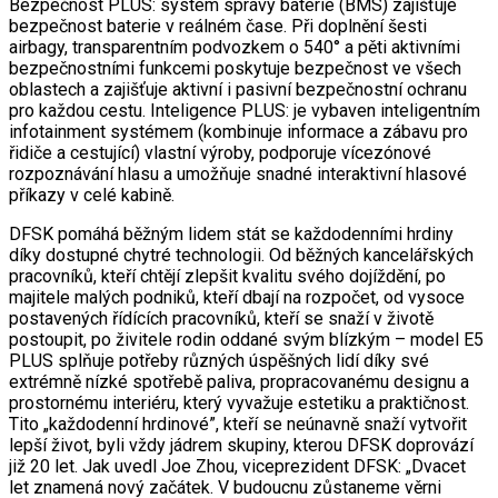
Bezpečnost PLUS: systém správy baterie (BMS) zajišťuje
bezpečnost baterie v reálném čase. Při doplnění šesti
airbagy, transparentním podvozkem o 540° a pěti aktivními
bezpečnostními funkcemi poskytuje bezpečnost ve všech
oblastech a zajišťuje aktivní i pasivní bezpečnostní ochranu
pro každou cestu. Inteligence PLUS: je vybaven inteligentním
infotainment systémem (kombinuje informace a zábavu pro
řidiče a cestující) vlastní výroby, podporuje vícezónové
rozpoznávání hlasu a umožňuje snadné interaktivní hlasové
příkazy v celé kabině.
DFSK pomáhá běžným lidem stát se každodenními hrdiny
díky dostupné chytré technologii. Od běžných kancelářských
pracovníků, kteří chtějí zlepšit kvalitu svého dojíždění, po
majitele malých podniků, kteří dbají na rozpočet, od vysoce
postavených řídících pracovníků, kteří se snaží v životě
postoupit, po živitele rodin oddané svým blízkým – model E5
PLUS splňuje potřeby různých úspěšných lidí díky své
extrémně nízké spotřebě paliva, propracovanému designu a
prostornému interiéru, který vyvažuje estetiku a praktičnost.
Tito „každodenní hrdinové”, kteří se neúnavně snaží vytvořit
lepší život, byli vždy jádrem skupiny, kterou DFSK doprovází
již 20 let. Jak uvedl Joe Zhou, viceprezident DFSK: „Dvacet
let znamená nový začátek. V budoucnu zůstaneme věrni