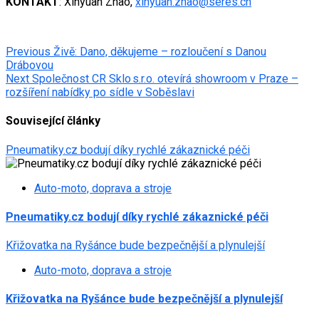
KONTAKT
: Xinyuan Zhao,
xinyuan.zhao@seres.cn
Post
Previous
Živě: Dano, děkujeme – rozloučení s Danou
Drábovou
navigation
Next
Společnost CR Sklo s.r.o. otevírá showroom v Praze –
rozšíření nabídky po sídle v Soběslavi
Související články
Pneumatiky.cz bodují díky rychlé zákaznické péči
Auto-moto, doprava a stroje
Pneumatiky.cz bodují díky rychlé zákaznické péči
Křižovatka na Ryšánce bude bezpečnější a plynulejší
Auto-moto, doprava a stroje
Křižovatka na Ryšánce bude bezpečnější a plynulejší