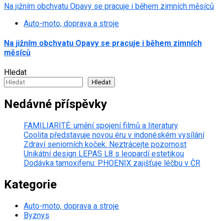
Na jižním obchvatu Opavy se pracuje i během zimních měsíců
Auto-moto, doprava a stroje
Na jižním obchvatu Opavy se pracuje i během zimních
měsíců
Hledat
Hledat
Nedávné příspěvky
FAMILIARITÉ: umění spojení filmů a literatury
Coolita představuje novou éru v indonéském vysílání
Zdraví seniorních koček: Neztrácejte pozornost
Unikátní design LEPAS L8 s leopardí estetikou
Dodávka tamoxifenu: PHOENIX zajišťuje léčbu v ČR
Kategorie
Auto-moto, doprava a stroje
Byznys