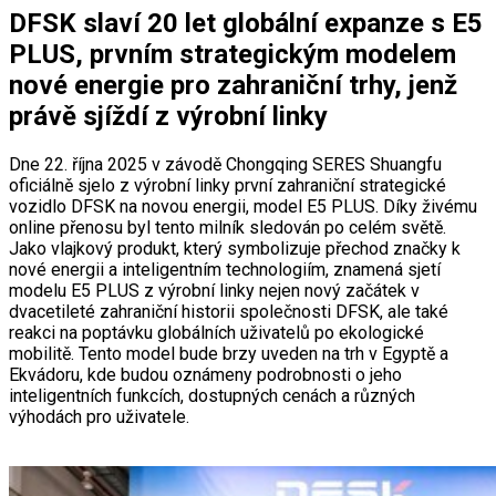
DFSK slaví 20 let globální expanze s E5
PLUS, prvním strategickým modelem
nové energie pro zahraniční trhy, jenž
právě sjíždí z výrobní linky
Dne 22. října 2025 v závodě Chongqing SERES Shuangfu
oficiálně sjelo z výrobní linky první zahraniční strategické
vozidlo DFSK na novou energii, model E5 PLUS. Díky živému
online přenosu byl tento milník sledován po celém světě.
Jako vlajkový produkt, který symbolizuje přechod značky k
nové energii a inteligentním technologiím, znamená sjetí
modelu E5 PLUS z výrobní linky nejen nový začátek v
dvacetileté zahraniční historii společnosti DFSK, ale také
reakci na poptávku globálních uživatelů po ekologické
mobilitě. Tento model bude brzy uveden na trh v Egyptě a
Ekvádoru, kde budou oznámeny podrobnosti o jeho
inteligentních funkcích, dostupných cenách a různých
výhodách pro uživatele.