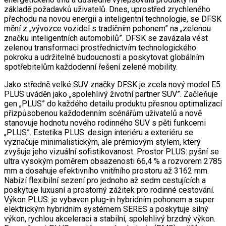
základě požadavků uživatelů. Dnes, uprostřed zrychleného
přechodu na novou energii a inteligentní technologie, se DFSK
mění z „vývozce vozidel s tradičním pohonem” na „zelenou
značku inteligentních automobilů”. DFSK se zavázala vést
zelenou transformaci prostřednictvím technologického
pokroku a udržitelné budoucnosti a poskytovat globálním
spotřebitelům každodenní řešení zelené mobility.
Jako středně velké SUV značky DFSK je zcela nový model E5
PLUS uváděn jako „spolehlivý životní partner SUV”. Začleňuje
gen „PLUS” do každého detailu produktu přesnou optimalizací
přizpůsobenou každodenním scénářům uživatelů a nově
stanovuje hodnotu nového rodinného SUV s pěti funkcemi
„PLUS”. Estetika PLUS: design interiéru a exteriéru se
vyznačuje minimalistickým, ale prémiovým stylem, který
zvyšuje jeho vizuální sofistikovanost. Prostor PLUS: pyšní se
ultra vysokým poměrem obsazenosti 66,4 % a rozvorem 2785
mm a dosahuje efektivního vnitřního prostoru až 3162 mm.
Nabízí flexibilní sezení pro jednoho až sedm cestujících a
poskytuje luxusní a prostorný zážitek pro rodinné cestování.
Výkon PLUS: je vybaven plug-in hybridním pohonem a super
elektrickým hybridním systémem SERES a poskytuje silný
výkon, rychlou akceleraci a stabilní, spolehlivý brzdný výkon.