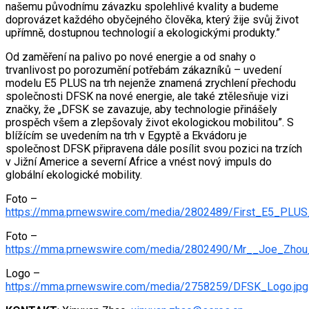
našemu původnímu závazku spolehlivé kvality a budeme
doprovázet každého obyčejného člověka, který žije svůj život
upřímně, dostupnou technologií a ekologickými produkty.”
Od zaměření na palivo po nové energie a od snahy o
trvanlivost po porozumění potřebám zákazníků – uvedení
modelu E5 PLUS na trh nejenže znamená zrychlení přechodu
společnosti DFSK na nové energie, ale také ztělesňuje vizi
značky, že „DFSK se zavazuje, aby technologie přinášely
prospěch všem a zlepšovaly život ekologickou mobilitou”. S
blížícím se uvedením na trh v Egyptě a Ekvádoru je
společnost DFSK připravena dále posílit svou pozici na trzích
v Jižní Americe a severní Africe a vnést nový impuls do
globální ekologické mobility.
Foto –
https://mma.prnewswire.com/media/2802489/First_E5_PLUS
Foto –
https://mma.prnewswire.com/media/2802490/Mr__Joe_Zhou
Logo –
https://mma.prnewswire.com/media/2758259/DFSK_Logo.jpg