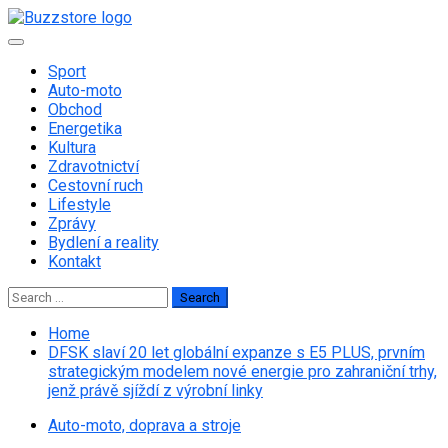
Skip
to
Primary
content
Menu
Sport
Auto-moto
Obchod
Energetika
Kultura
Zdravotnictví
Cestovní ruch
Lifestyle
Zprávy
Bydlení a reality
Kontakt
Search
for:
Home
DFSK slaví 20 let globální expanze s E5 PLUS, prvním
strategickým modelem nové energie pro zahraniční trhy,
jenž právě sjíždí z výrobní linky
Auto-moto, doprava a stroje