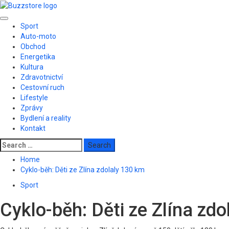
Skip
to
Primary
content
Sport
Menu
Auto-moto
Obchod
Energetika
Kultura
Zdravotnictví
Cestovní ruch
Lifestyle
Zprávy
Bydlení a reality
Kontakt
Search
for:
Home
Cyklo-běh: Děti ze Zlína zdolaly 130 km
Sport
Cyklo-běh: Děti ze Zlína zd