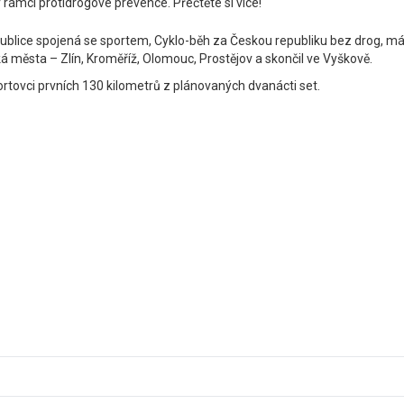
v rámci protidrogové prevence. Přečtěte si více!
ublice spojená se sportem, Cyklo-běh za Českou republiku bez drog, má
ká města – Zlín, Kroměříž, Olomouc, Prostějov a skončil ve Vyškově.
ortovci prvních 130 kilometrů z plánovaných dvanácti set.