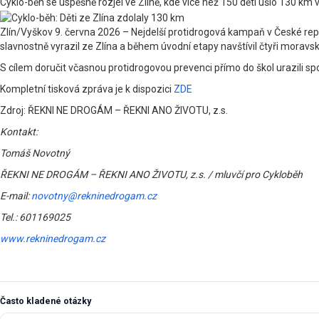
Cyklo-běh se úspěšně rozjel ve Zlíně, kde více než 150 dětí ušlo 130 km 
Zlín/Vyškov 9. června 2026 – Nejdelší protidrogová kampaň v České rep
slavnostně vyrazil ze Zlína a během úvodní etapy navštívil čtyři moravs
S cílem doručit včasnou protidrogovou prevenci přímo do škol urazili sp
Kompletní tisková zpráva je k dispozici
ZDE
Zdroj: ŘEKNI NE DROGÁM – ŘEKNI ANO ŽIVOTU, z.s.
Kontakt:
Tomáš Novotný
ŘEKNI NE DROGÁM – ŘEKNI ANO ŽIVOTU, z.s. / mluvčí pro Cykloběh
E-mail:
novotny@rekninedrogam.cz
Tel.: 601169025
www.rekninedrogam.cz
Často kladené otázky