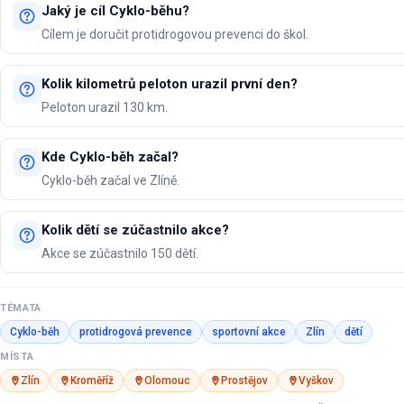
Jaký je cíl Cyklo-běhu?
Cílem je doručit protidrogovou prevenci do škol.
Kolik kilometrů peloton urazil první den?
Peloton urazil 130 km.
Kde Cyklo-běh začal?
Cyklo-běh začal ve Zlíně.
Kolik dětí se zúčastnilo akce?
Akce se zúčastnilo 150 dětí.
TÉMATA
Cyklo-běh
protidrogová prevence
sportovní akce
Zlín
dětí
MÍSTA
Zlín
Kroměříž
Olomouc
Prostějov
Vyškov