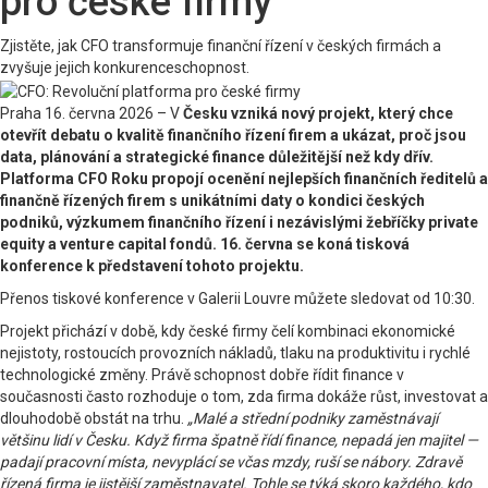
pro české firmy
Zjistěte, jak CFO transformuje finanční řízení v českých firmách a
zvyšuje jejich konkurenceschopnost.
Praha 16. června 2026 – V
Česku vzniká nový projekt, který chce
otevřít debatu o kvalitě finančního řízení firem a ukázat, proč jsou
data, plánování a strategické finance důležitější než kdy dřív.
Platforma CFO Roku propojí ocenění nejlepších finančních ředitelů a
finančně řízených firem s unikátními daty o kondici českých
podniků, výzkumem finančního řízení i nezávislými žebříčky private
equity a venture capital fondů. 16. června se koná tisková
konference k představení tohoto projektu.
Přenos tiskové konference v Galerii Louvre můžete sledovat od 10:30.
Projekt přichází v době, kdy české firmy čelí kombinaci ekonomické
nejistoty, rostoucích provozních nákladů, tlaku na produktivitu i rychlé
technologické změny. Právě schopnost dobře řídit finance v
současnosti často rozhoduje o tom, zda firma dokáže růst, investovat a
dlouhodobě obstát na trhu.
„Malé a střední podniky zaměstnávají
většinu lidí v Česku. Když firma špatně řídí finance, nepadá jen majitel —
padají pracovní místa, nevyplácí se včas mzdy, ruší se nábory. Zdravě
řízená firma je jistější zaměstnavatel. Tohle se týká skoro každého, kdo