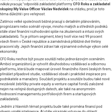
někde pracuje,“
odpovídá zakladatel platformy
CFO Roku a zakladatel
skupiny My Value Officer Václav Nedvídek
na otázku, proč je toto
téma důležité i pro veřejnost.
Zatímco velké společnosti běžně pracují s detailním plánováním,
prognózami nebo scénáři vývoje, mnoho malých a středních podniků
stále staví finanční rozhodování spíše na zkušenosti a intuici svých
zakladatelů. To je přitom segment, který tvoří více než 99 procent
všech firem v České republice a zaměstnává přibližně dvě třetiny
pracovní síly. Jejich finanční zdraví tak významně ovlivňuje výkon celé
ekonomiky.
CFO Roku nechce být pouze soutěží nebo jednorázovým oceněním.
Ambicí organizátorů je vytvořit dlouhodobou vzdělávací a odbornou
platformu, která bude mapovat úroveň finančního řízení českých firem,
přinášet případové studie, vzdělávací obsah i praktické inspirace pro
podnikatele a manažery. Součástí projektu a soutěže budou také nové
nezávislé žebříčky private equity a venture capital fondů založené
nejen na veřejně dostupných datech, ale také na anonymním
hodnocení managementu portfoliových firem a startupových
zakladatelů.
Jedním z hlavních témat projektu bude také proměna financí pod
vlivem umělé inteligence. AI stále výrazněji vstupuje do oblastí