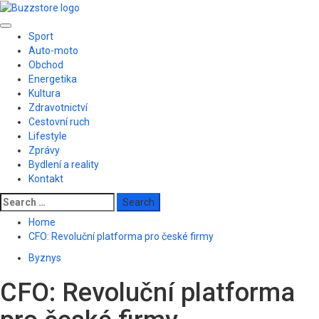
Skip
to
Primary
content
Sport
Menu
Auto-moto
Obchod
Energetika
Kultura
Zdravotnictví
Cestovní ruch
Lifestyle
Zprávy
Bydlení a reality
Kontakt
Search
for:
Home
CFO: Revoluční platforma pro české firmy
Byznys
CFO: Revoluční platforma