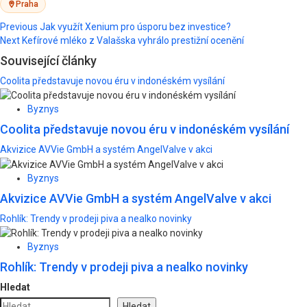
Praha
Post
Previous
Jak využít Xenium pro úsporu bez investice?
Next
Kefírové mléko z Valašska vyhrálo prestižní ocenění
navigation
Související články
Coolita představuje novou éru v indonéském vysílání
Byznys
Coolita představuje novou éru v indonéském vysílání
Akvizice AVVie GmbH a systém AngelValve v akci
Byznys
Akvizice AVVie GmbH a systém AngelValve v akci
Rohlík: Trendy v prodeji piva a nealko novinky
Byznys
Rohlík: Trendy v prodeji piva a nealko novinky
Hledat
Hledat