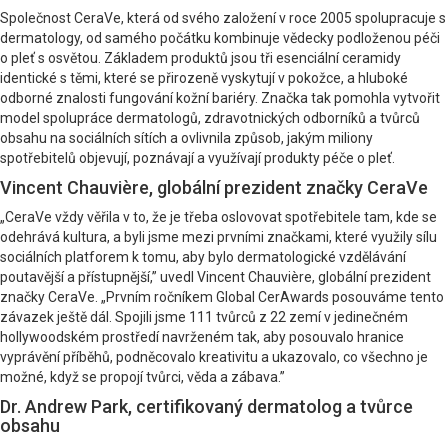
Společnost CeraVe, která od svého založení v roce 2005 spolupracuje s
dermatology, od samého počátku kombinuje vědecky podloženou péči
o pleť s osvětou. Základem produktů jsou tři esenciální ceramidy
identické s těmi, které se přirozeně vyskytují v pokožce, a hluboké
odborné znalosti fungování kožní bariéry. Značka tak pomohla vytvořit
model spolupráce dermatologů, zdravotnických odborníků a tvůrců
obsahu na sociálních sítích a ovlivnila způsob, jakým miliony
spotřebitelů objevují, poznávají a využívají produkty péče o pleť.
Vincent Chauvière, globální prezident značky CeraVe
„CeraVe vždy věřila v to, že je třeba oslovovat spotřebitele tam, kde se
odehrává kultura, a byli jsme mezi prvními značkami, které využily sílu
sociálních platforem k tomu, aby bylo dermatologické vzdělávání
poutavější a přístupnější,” uvedl Vincent Chauvière, globální prezident
značky CeraVe. „Prvním ročníkem Global CerAwards posouváme tento
závazek ještě dál. Spojili jsme 111 tvůrců z 22 zemí v jedinečném
hollywoodském prostředí navrženém tak, aby posouvalo hranice
vyprávění příběhů, podněcovalo kreativitu a ukazovalo, co všechno je
možné, když se propojí tvůrci, věda a zábava.”
Dr. Andrew Park, certifikovaný dermatolog a tvůrce
obsahu