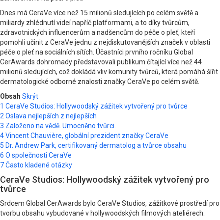
Dnes má CeraVe více než 15 milionů sledujících po celém světě a
miliardy zhlédnutí videí napříč platformami, a to díky tvůrcům,
zdravotnických influencerům a nadšencům do péče o pleť, kteří
pomohli učinit z CeraVe jednu z nejdiskutovanějších značek v oblasti
péče o pleť na sociálních sítích. Účastníci prvního ročníku Global
CerAwards dohromady představovali publikum čítající více než 44
milionů sledujících, což dokládá vliv komunity tvůrců, která pomáhá šířit
dermatologické odborné znalosti značky CeraVe po celém světě.
Obsah
Skrýt
1
CeraVe Studios: Hollywoodský zážitek vytvořený pro tvůrce
2
Oslava nejlepších z nejlepších
3
Založeno na vědě. Umocněno tvůrci.
4
Vincent Chauvière, globální prezident značky CeraVe
5
Dr. Andrew Park, certifikovaný dermatolog a tvůrce obsahu
6
O společnosti CeraVe
7
Často kladené otázky
CeraVe Studios: Hollywoodský zážitek vytvořený pro
tvůrce
Srdcem Global CerAwards bylo CeraVe Studios, zážitkové prostředí pro
tvorbu obsahu vybudované v hollywoodských filmových ateliérech.