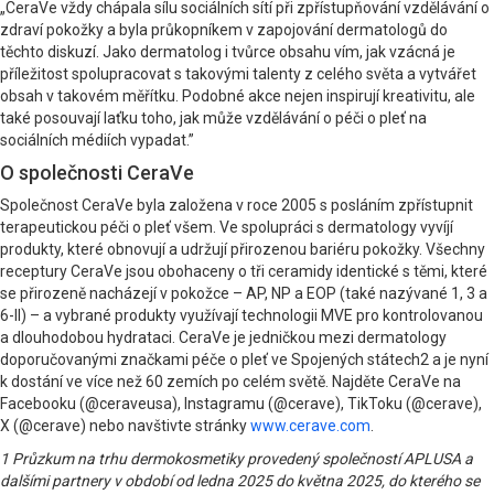
„CeraVe vždy chápala sílu sociálních sítí při zpřístupňování vzdělávání o
zdraví pokožky a byla průkopníkem v zapojování dermatologů do
těchto diskuzí. Jako dermatolog i tvůrce obsahu vím, jak vzácná je
příležitost spolupracovat s takovými talenty z celého světa a vytvářet
obsah v takovém měřítku. Podobné akce nejen inspirují kreativitu, ale
také posouvají laťku toho, jak může vzdělávání o péči o pleť na
sociálních médiích vypadat.”
O společnosti CeraVe
Společnost CeraVe byla založena v roce 2005 s posláním zpřístupnit
terapeutickou péči o pleť všem. Ve spolupráci s dermatology vyvíjí
produkty, které obnovují a udržují přirozenou bariéru pokožky. Všechny
receptury CeraVe jsou obohaceny o tři ceramidy identické s těmi, které
se přirozeně nacházejí v pokožce – AP, NP a EOP (také nazývané 1, 3 a
6-II) – a vybrané produkty využívají technologii MVE pro kontrolovanou
a dlouhodobou hydrataci. CeraVe je jedničkou mezi dermatology
doporučovanými značkami péče o pleť ve Spojených státech2 a je nyní
k dostání ve více než 60 zemích po celém světě. Najděte CeraVe na
Facebooku (@ceraveusa), Instagramu (@cerave), TikToku (@cerave),
X (@cerave) nebo navštivte stránky
www.cerave.com
.
1 Průzkum na trhu dermokosmetiky provedený společností APLUSA a
dalšími partnery v období od ledna 2025 do května 2025, do kterého se