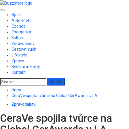
Skip
to
Primary
content
Sport
Menu
Auto-moto
Obchod
Energetika
Kultura
Zdravotnictví
Cestovní ruch
Lifestyle
Zprávy
Bydlení a reality
Kontakt
Search
for:
Home
CeraVe spojila tvůrce na Global CerAwards v LA
Zpravodajství
CeraVe spojila tvůrce na