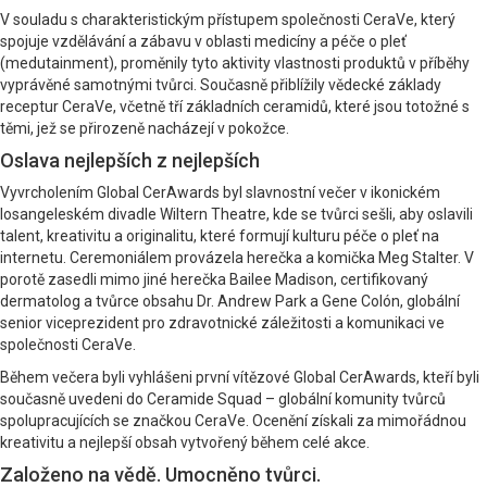
V souladu s charakteristickým přístupem společnosti CeraVe, který
spojuje vzdělávání a zábavu v oblasti medicíny a péče o pleť
(medutainment), proměnily tyto aktivity vlastnosti produktů v příběhy
vyprávěné samotnými tvůrci. Současně přiblížily vědecké základy
receptur CeraVe, včetně tří základních ceramidů, které jsou totožné s
těmi, jež se přirozeně nacházejí v pokožce.
Oslava nejlepších z nejlepších
Vyvrcholením Global CerAwards byl slavnostní večer v ikonickém
losangeleském divadle Wiltern Theatre, kde se tvůrci sešli, aby oslavili
talent, kreativitu a originalitu, které formují kulturu péče o pleť na
internetu. Ceremoniálem provázela herečka a komička Meg Stalter. V
porotě zasedli mimo jiné herečka Bailee Madison, certifikovaný
dermatolog a tvůrce obsahu Dr. Andrew Park a Gene Colón, globální
senior viceprezident pro zdravotnické záležitosti a komunikaci ve
společnosti CeraVe.
Během večera byli vyhlášeni první vítězové Global CerAwards, kteří byli
současně uvedeni do Ceramide Squad – globální komunity tvůrců
spolupracujících se značkou CeraVe. Ocenění získali za mimořádnou
kreativitu a nejlepší obsah vytvořený během celé akce.
Založeno na vědě. Umocněno tvůrci.