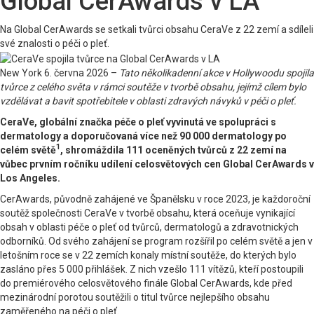
Global CerAwards v LA
Na Global CerAwards se setkali tvůrci obsahu CeraVe z 22 zemí a sdíleli
své znalosti o péči o pleť.
New York 6. června 2026 –
Tato několikadenní akce v Hollywoodu spojila
tvůrce z celého světa v rámci soutěže v tvorbě obsahu, jejímž cílem bylo
vzdělávat a bavit spotřebitele v oblasti zdravých návyků v péči o pleť.
CeraVe, globální značka péče o pleť vyvinutá ve spolupráci s
dermatology a doporučovaná více než 90 000 dermatology po
1
celém světě
, shromáždila 111 oceněných tvůrců z 22 zemí na
vůbec prvním ročníku udílení celosvětových cen Global CerAwards v
Los Angeles.
CerAwards, původně zahájené ve Španělsku v roce 2023, je každoroční
soutěž společnosti CeraVe v tvorbě obsahu, která oceňuje vynikající
obsah v oblasti péče o pleť od tvůrců, dermatologů a zdravotnických
odborníků. Od svého zahájení se program rozšířil po celém světě a jen v
letošním roce se v 22 zemích konaly místní soutěže, do kterých bylo
zasláno přes 5 000 přihlášek. Z nich vzešlo 111 vítězů, kteří postoupili
do premiérového celosvětového finále Global CerAwards, kde před
mezinárodní porotou soutěžili o titul tvůrce nejlepšího obsahu
zaměřeného na péči o pleť.