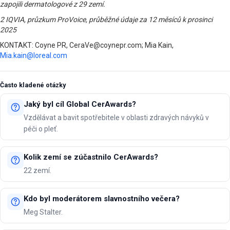
zapojili dermatologové z 29 zemí.
2 IQVIA, průzkum ProVoice, průběžné údaje za 12 měsíců k prosinci
2025
KONTAKT: Coyne PR, CeraVe@coynepr.com; Mia Kain,
Mia.kain@loreal.com
Často kladené otázky
Jaký byl cíl Global CerAwards?
Vzdělávat a bavit spotřebitele v oblasti zdravých návyků v
péči o pleť.
Kolik zemí se zúčastnilo CerAwards?
22 zemí.
Kdo byl moderátorem slavnostního večera?
Meg Stalter.