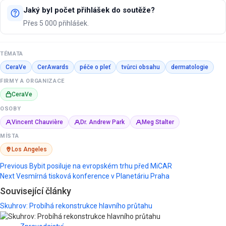
Jaký byl počet přihlášek do soutěže?
Přes 5 000 přihlášek.
TÉMATA
CeraVe
CerAwards
péče o pleť
tvůrci obsahu
dermatologie
FIRMY A ORGANIZACE
CeraVe
OSOBY
Vincent Chauvière
Dr. Andrew Park
Meg Stalter
MÍSTA
Los Angeles
Post
Previous
Bybit posiluje na evropském trhu před MiCAR
Next
Vesmírná tisková konference v Planetáriu Praha
navigation
Související články
Skuhrov: Probíhá rekonstrukce hlavního průtahu