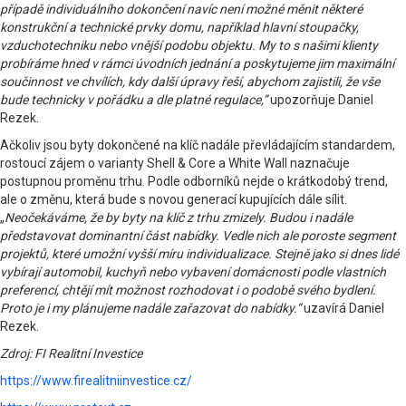
případě individuálního dokončení navíc není možné měnit některé
konstrukční a technické prvky domu, například hlavní stoupačky,
vzduchotechniku nebo vnější podobu objektu. My to s našimi klienty
probíráme hned v rámci úvodních jednání a poskytujeme jim maximální
součinnost ve chvílích, kdy další úpravy řeší, abychom zajistili, že vše
bude technicky v pořádku a dle platné regulace,”
upozorňuje Daniel
Rezek.
Ačkoliv jsou byty dokončené na klíč nadále převládajícím standardem,
rostoucí zájem o varianty Shell & Core a White Wall naznačuje
postupnou proměnu trhu. Podle odborníků nejde o krátkodobý trend,
ale o změnu, která bude s novou generací kupujících dále sílit.
„
Neočekáváme, že by byty na klíč z trhu zmizely. Budou i nadále
představovat dominantní část nabídky. Vedle nich ale poroste segment
projektů, které umožní vyšší míru individualizace. Stejně jako si dnes lidé
vybírají automobil, kuchyň nebo vybavení domácnosti podle vlastních
preferencí, chtějí mít možnost rozhodovat i o podobě svého bydlení.
Proto je i my plánujeme nadále zařazovat do nabídky.“
uzavírá Daniel
Rezek.
Zdroj: FI Realitní Investice
https://www.firealitniinvestice.cz/