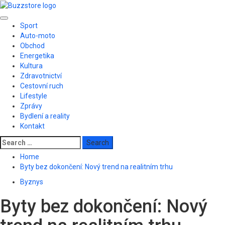
Skip
to
Primary
content
Sport
Menu
Auto-moto
Obchod
Energetika
Kultura
Zdravotnictví
Cestovní ruch
Lifestyle
Zprávy
Bydlení a reality
Kontakt
Search
for:
Home
Byty bez dokončení: Nový trend na realitním trhu
Byznys
Byty bez dokončení: Nový