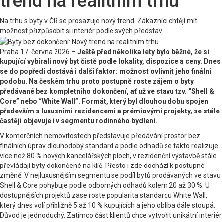
trend na realitním trhu
Na trhu s byty v ČR se prosazuje nový trend. Zákazníci chtějí mít
možnost přizpůsobit si interiér podle svých představ.
Praha 17. června 2026 –
Ještě před několika lety bylo běžné, že si
kupující vybírali nový byt čistě podle lokality, dispozice a ceny. Dnes
se do popředí dostává i další faktor: možnost ovlivnit jeho finální
podobu. Na českém trhu proto postupně roste zájem o byty
předávané bez kompletního dokončení, ať už ve stavu tzv. “Shell &
Core” nebo “White Wall”. Formát, který byl dlouhou dobu spojen
především s luxusními rezidencemi a prémiovými projekty, se stále
častěji objevuje i v segmentu rodinného bydlení.
V komerčních nemovitostech představuje předávání prostor bez
finálních úprav dlouhodobý standard a podle odhadů se takto realizuje
více než 80 % nových kancelářských ploch, v rezidenční výstavbě stále
převládají byty dokončené na klíč. Přesto i zde dochází k postupné
změně. V nejluxusnějším segmentu se podíl bytů prodávaných ve stavu
Shell & Core pohybuje podle odborných odhadů kolem 20 až 30 %. U
dostupnějších projektů zase roste popularita standardu White Wall,
který dnes volí přibližně 5 až 10 % kupujících a jeho obliba dále stoupá.
Důvod je jednoduchý. Zatímco část klientů chce vytvořit unikátní interiér