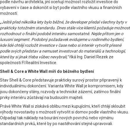
podle návrhu architekta, jiní oceňují možnost rozložit investice do
vybavení v čase a dokončit si byt podle vlastního vkusu a finančních
možností.
„
Ještě před několika lety bylo běžné, že developer předal všechny byty v
prakticky totožném standardu. Dnes stále více klientů požaduje možnost
rozhodnout o finální podobě interiéru samostatně. Nejde přitom jen o
luxusní segment. Podobný požadavek evidujeme u rodinného bydlení,
kde lidé chtějí rozložit investice v čase nebo si interiér vytvořit přesně
podle svých představ a nemuset investovat do materiálů a technologií,
které by si jinak třeba vůbec nevybrali,“
říká Ing. Daniel Rezek ze
společnosti FI Realitní Investice.
Shell & Core a White Wall míří do běžného bydlení
Stav Shell & Core představuje prakticky surový prostor připravený k
individuálnímu dokončení. Varianta White Wall je kompromisem, kdy
jsou dokončeny stěny, rozvody a technické zázemí, zatímco finální
prvky interiéru zůstávají na budoucím majiteli.
Právě White Wall si získává oblibu mezi kupujícími, kteří chtějí skloubit
výhody novostavby s možností vytvořit si domov podle vlastního vkusu.
Odpadají tak náklady na bourání nových povrchů nebo výměnu
standardních prvků, které by po nastěhování stejně upravovali.