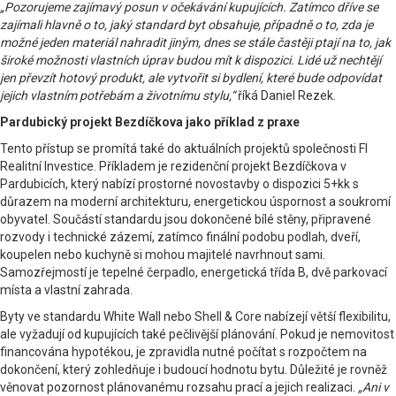
„Pozorujeme zajímavý posun v očekávání kupujících. Zatímco dříve se
zajímali hlavně o to, jaký standard byt obsahuje, případně o to, zda je
možné jeden materiál nahradit jiným, dnes se stále častěji ptají na to, jak
široké možnosti vlastních úprav budou mít k dispozici. Lidé už nechtějí
jen převzít hotový produkt, ale vytvořit si bydlení, které bude odpovídat
jejich vlastním potřebám a životnímu stylu,“
říká Daniel Rezek.
Pardubický projekt Bezdíčkova jako příklad z praxe
Tento přístup se promítá také do aktuálních projektů společnosti FI
Realitní Investice. Příkladem je rezidenční projekt Bezdíčkova v
Pardubicích, který nabízí prostorné novostavby o dispozici 5+kk s
důrazem na moderní architekturu, energetickou úspornost a soukromí
obyvatel. Součástí standardu jsou dokončené bílé stěny, připravené
rozvody i technické zázemí, zatímco finální podobu podlah, dveří,
koupelen nebo kuchyně si mohou majitelé navrhnout sami.
Samozřejmostí je tepelné čerpadlo, energetická třída B, dvě parkovací
místa a vlastní zahrada.
Byty ve standardu White Wall nebo Shell & Core nabízejí větší flexibilitu,
ale vyžadují od kupujících také pečlivější plánování. Pokud je nemovitost
financována hypotékou, je zpravidla nutné počítat s rozpočtem na
dokončení, který zohledňuje i budoucí hodnotu bytu. Důležité je rovněž
věnovat pozornost plánovanému rozsahu prací a jejich realizaci.
„Ani v