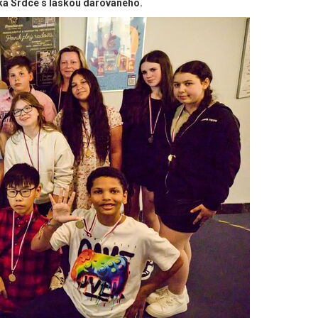
rka Srdce s láskou darovaného.