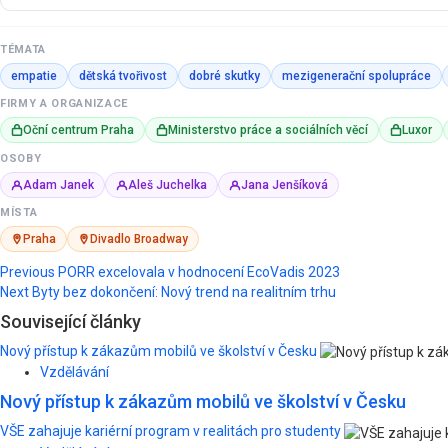
TÉMATA
empatie
dětská tvořivost
dobré skutky
mezigenerační spolupráce
FIRMY A ORGANIZACE
Oční centrum Praha
Ministerstvo práce a sociálních věcí
Luxor
OSOBY
Adam Janek
Aleš Juchelka
Jana Jenšíková
MÍSTA
Praha
Divadlo Broadway
Post
Previous
PORR excelovala v hodnocení EcoVadis 2023
Next
Byty bez dokončení: Nový trend na realitním trhu
navigation
Související články
Nový přístup k zákazům mobilů ve školství v Česku
Vzdělávání
Nový přístup k zákazům mobilů ve školství v Česku
VŠE zahajuje kariérní program v realitách pro studenty