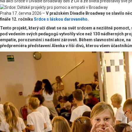
Na akci Srdce v Divadle Broadway děti z ČR a ze světa představily své
Praha 17. června 2026 –
V pražském Divadle Broadway se slavilo něco,
finále 12. ročníku
Srdce s láskou darovaného
.
Tento projekt, který učí dívat se na svět srdcem a nezištně pomoct, s
pod vedením svých pedagogů vytvořily více než 130 nádherných projekt
empatie, porozumění i nadšení zároveň. Během slavnostní akce, na k
předpremiéra představení Alenka v říši divů, kterou všem účastník