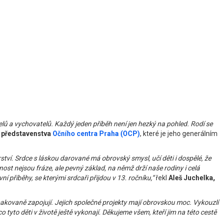
telů a vychovatelů. Každý jeden příběh není jen hezký na pohled. Rodí se
n představenstva
Očního centra Praha (OCP)
, které je jeho generálním
ví. Srdce s láskou darované má obrovský smysl, učí děti i dospělé, že
ost nejsou fráze, ale pevný základ, na němž drží naše rodiny i celá
í příběhy, se kterými srdcaři přijdou v 13. ročníku,“
řekl
Aleš Juchelka,
akovaně zapojují. Jejich společné projekty mají obrovskou moc. Vykouzlí
 tyto děti v životě ještě vykonají. Děkujeme všem, kteří jim na této cestě