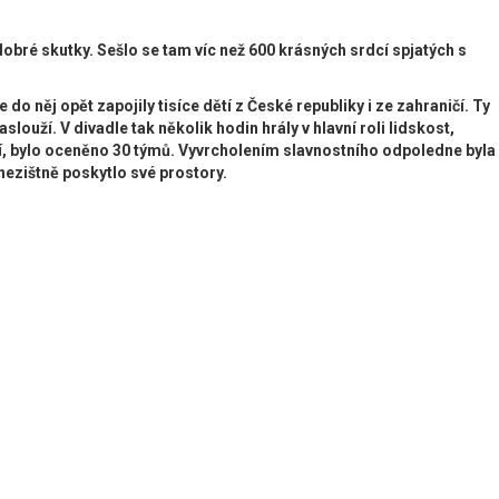
dobré skutky. Sešlo se tam víc než 600 krásných srdcí spjatých s
do něj opět zapojily tisíce dětí z České republiky i ze zahraničí. Ty
ouží. V divadle tak několik hodin hrály v hlavní roli lidskost,
ičí, bylo oceněno 30 týmů. Vyvrcholením slavnostního odpoledne byla
nezištně poskytlo své prostory.