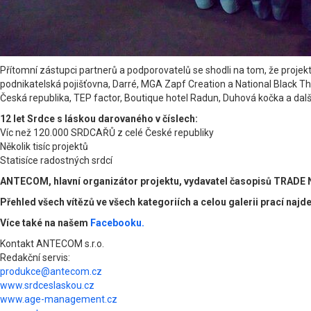
Přítomní zástupci partnerů a podporovatelů se shodli na tom, že proje
podnikatelská pojišťovna, Darré, MGA Zapf Creation a National Black T
Česká republika, TEP factor, Boutique hotel Radun, Duhová kočka a dalš
12 let Srdce s láskou darovaného v číslech:
Víc než 120.000 SRDCAŘŮ z celé České republiky
Několik tisíc projektů
Statisíce radostných srdcí
ANTECOM, hlavní organizátor projektu, vydavatel časopisů TRADE N
Přehled všech vítězů ve všech kategoriích a celou galerii prací najd
Více také na našem
Facebooku.
Kontakt ANTECOM s.r.o.
Redakční servis:
produkce@antecom.cz
www.srdceslaskou.cz
www.age-management.cz