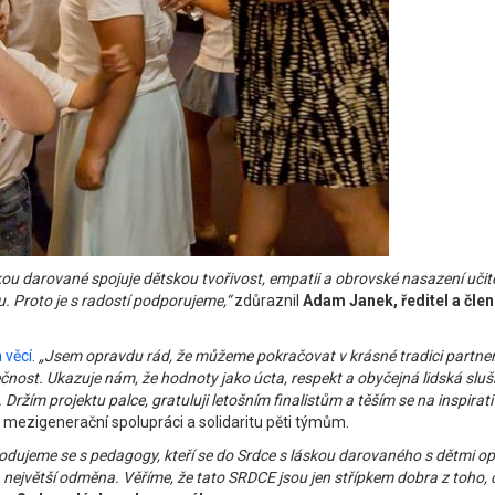
láskou darované spojuje dětskou tvořivost, empatii a obrovské nasazení uči
u. Proto je s radostí podporujeme,“
zdůraznil
Adam Janek, ředitel a čle
 věcí
.
„Jsem opravdu rád, že můžeme pokračovat v krásné tradici partnerst
čnost. Ukazuje nám, že hodnoty jako úcta, respekt a obyčejná lidská slušn
ím projektu palce, gratuluji letošním finalistům a těším se na inspirativn
mezigenerační spolupráci a solidaritu pěti týmům.
odujeme se s pedagogy, kteří se do Srdce s láskou darovaného s dětmi op
a největší odměna. Věříme, že tato SRDCE jsou jen střípkem dobra z toho, co