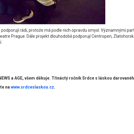
kt podporují rádi, protože má podle nich opravdu smysl. Významnými par
heatre Prague. Dále projekt dlouhodobě podporují Centropen, Zlatohors
í.
EWS a AGE, všem děkuje. Třináctý ročník Srdce s láskou darovanéh
ete na
www.srdceslaskou.cz
.