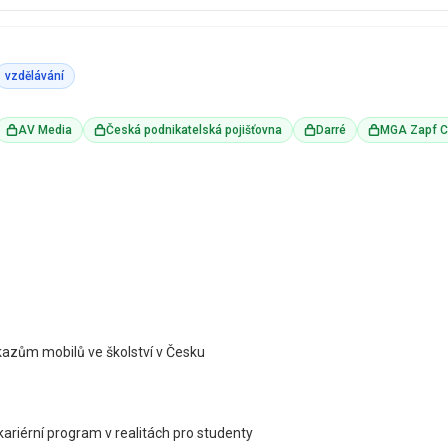
vzdělávání
AV Media
Česká podnikatelská pojišťovna
Darré
MGA Zapf C