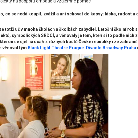
 projekty na podporu empatie a vzájemné pomoci.
 co se nedá koupit, zvážit a ani schovat do kapsy: láska, radost a 
e totiž už v mnoha školách a školkách zabydlel. Letošní školní rok se 
ů, symbolických SRDCÍ, a věnovaly je těm, kteří si to podle nich zasl
terou se sjeli srdcaři z různých koutů České republiky i ze zahran
ům věnoval tým
Black Light Theatre Prague
.
Divadlo Broadway Praha