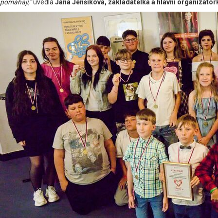
pomáhají,“
uvedla
Jana Jenšíková, zakladatelka a hlavní organizáto