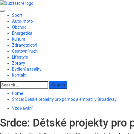
Skip
to
Primary
content
Sport
Menu
Auto-moto
Obchod
Energetika
Kultura
Zdravotnictví
Cestovní ruch
Lifestyle
Zprávy
Bydlení a reality
Kontakt
Search
for:
Home
Srdce: Dětské projekty pro pomoc a empatii v Broadway
Vzdělávání
Srdce: Dětské projekty pro