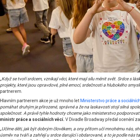
„Když se tvoří srdcem, vznikají věci, které mají sílu měnit svět. Srdce s 
projekty, které jsou opravdové, plné emocí, srdečnosti a hlubokého smysl
partnerem.
Hlavním partnerem akce je už mnoho let
Ministerstvo práce a sociálních
pomáhat druhým je přirozené, správné a že na laskavosti stojí silná spole
společnost. A právě tyhle hodnoty chceme jako ministerstvo podporovat. Drž
ministr práce a sociálních věcí.
V Divadle Broadway předal ocenění za 
„Učíme děti, jak být dobrým člověkem, a ony přitom učí mnohému nás, sh
úsměv na tváři a zahřejí u srdce darující i obdarované, a to je podle nás t