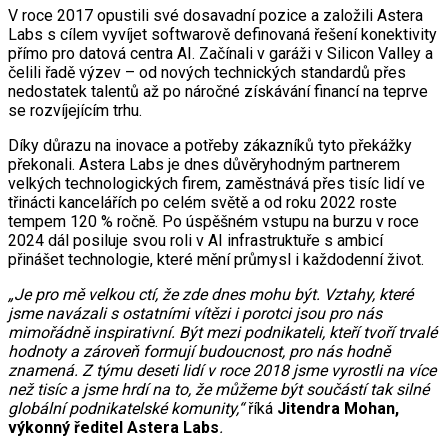
V roce 2017 opustili své dosavadní pozice a založili Astera
Labs s cílem vyvíjet softwarově definovaná řešení konektivity
přímo pro datová centra AI. Začínali v garáži v Silicon Valley a
čelili řadě výzev – od nových technických standardů přes
nedostatek talentů až po náročné získávání financí na teprve
se rozvíjejícím trhu.
Díky důrazu na inovace a potřeby zákazníků tyto překážky
překonali. Astera Labs je dnes důvěryhodným partnerem
velkých technologických firem, zaměstnává přes tisíc lidí ve
třinácti kancelářích po celém světě a od roku 2022 roste
tempem 120 % ročně. Po úspěšném vstupu na burzu v roce
2024 dál posiluje svou roli v AI infrastruktuře s ambicí
přinášet technologie, které mění průmysl i každodenní život.
„Je pro mě velkou ctí, že zde dnes mohu být. Vztahy, které
jsme navázali s ostatními vítězi i porotci jsou pro nás
mimořádně inspirativní. Být mezi podnikateli, kteří tvoří trvalé
hodnoty a zároveň formují budoucnost, pro nás hodně
znamená. Z týmu deseti lidí v roce 2018 jsme vyrostli na více
než tisíc a jsme hrdí na to, že můžeme být součástí tak silné
globální podnikatelské komunity,“
říká
Jitendra Mohan,
výkonný ředitel Astera Labs
.