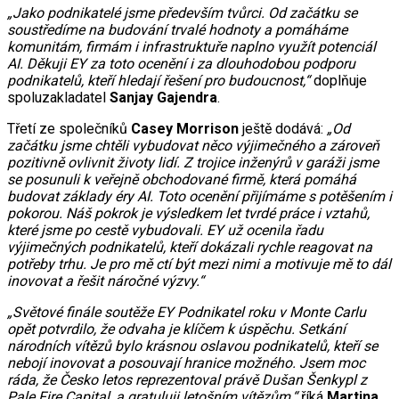
„Jako podnikatelé jsme především tvůrci. Od začátku se
soustředíme na budování trvalé hodnoty a pomáháme
komunitám, firmám i infrastruktuře naplno využít potenciál
AI. Děkuji EY za toto ocenění i za dlouhodobou podporu
podnikatelů, kteří hledají řešení pro budoucnost,“
doplňuje
spoluzakladatel
Sanjay Gajendra
.
Třetí ze společníků
Casey Morrison
ještě dodává:
„Od
začátku jsme chtěli vybudovat něco výjimečného a zároveň
pozitivně ovlivnit životy lidí. Z trojice inženýrů v garáži jsme
se posunuli k veřejně obchodované firmě, která pomáhá
budovat základy éry AI. Toto ocenění přijímáme s potěšením i
pokorou. Náš pokrok je výsledkem let tvrdé práce i vztahů,
které jsme po cestě vybudovali. EY už ocenila řadu
výjimečných podnikatelů, kteří dokázali rychle reagovat na
potřeby trhu. Je pro mě ctí být mezi nimi a motivuje mě to dál
inovovat a řešit náročné výzvy.“
„Světové finále soutěže EY Podnikatel roku v Monte Carlu
opět potvrdilo, že odvaha je klíčem k úspěchu. Setkání
národních vítězů bylo krásnou oslavou podnikatelů, kteří se
nebojí inovovat a posouvají hranice možného. Jsem moc
ráda, že Česko letos reprezentoval právě Dušan Šenkypl z
Pale Fire Capital, a gratuluji letošním vítězům,“
říká
Martina