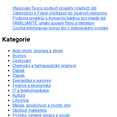
Hlasování Tesco podpoří projekty mladých lidí
Zdravotníci z Filipín přicházejí do českých nemocnic
Podpora projektů s Komerční bankou pro mladé lidi
FAMILIARITÉ: umění spojení filmů a literatury
Coolita představuje novou éru v indonéském vysílání
Kategorie
Auto-moto, doprava a stroje
Byznys
Cestování
Chemický a farmaceutický průmysl
Článek
Článek
Energetika a suroviny
Finance a ekonomika
IT a telekomunikace
Kultura
Lifestyle
Média, společnost a životní styl
Obchod, marketing
Politika, veřejná správa a soudy