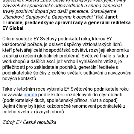
závazek ke společenské odpovědnosti a snaha zanechat
trvalý pozitivní dopad pro další generace. Gratulujeme
Jitendrovi, Sanjayovi a Caseymu k ocenění,“
říká
Janet
Truncale, předsedkyně správní rady a generální ředitelka
EY Global
.
Cílem soutěže EY Světový podnikatel roku, kterou EY
každoročně pořádá, je oslavit úspěchy vizionářských lídrů,
kteří přetvářejí celá hospodářská odvětví, rozvíjejí ekonomiku
a usilují o řešení globálních problémů. Světové finále s řadou
workshopů a dalších akcí, jež vrcholí vyhlášením vítěze, je
příležitostí pro zakladatele podniků, generální ředitele a
podnikatelské špičky z celého světa k setkávání a navazování
nových kontaktů.
Také v letošním roce vybírala EY Světového podnikatele roku
nezávislá
porota
podle kritérií rozdělených do čtyř oblastí
(podnikatelský duch, společenský přínos, růst a dopad).
Jejími členy byli jako každoročně renomovaní podnikatelé z
celého světa z různých oborů.
Zdroj: EY Česká republika