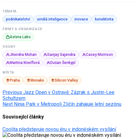
TÉMATA
podnikatelství
umělá inteligence
inovace
konektivita
FIRMY A ORGANIZACE
Astera Labs
OSOBY
Jitendra Mohan
Sanjay Gajendra
Casey Morrison
Martina Kneiflová
Dušan Šenkypl
MÍSTA
Praha
Monako
Silicon Valley
Post
Previous
Jazz Open v Ostravě: Zázrak s Justin-Lee
Schultzem
navigation
Next
Ninja Park v Metropoli Zličín zahajuje letní sezónu
Související články
Coolita představuje novou éru v indonéském vysílání