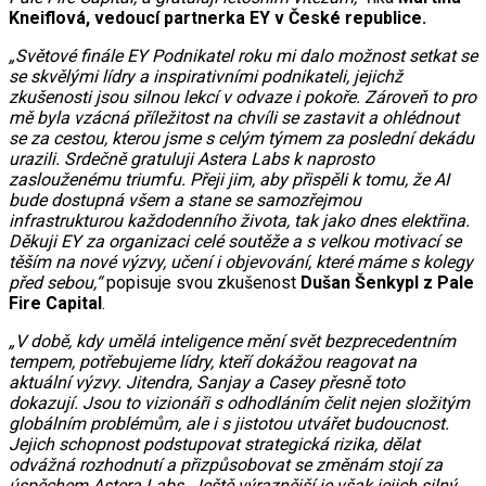
Kneiflová, vedoucí partnerka EY v České republice.
„Světové finále EY Podnikatel roku mi dalo možnost setkat se
se skvělými lídry a inspirativními podnikateli, jejichž
zkušenosti jsou silnou lekcí v odvaze i pokoře. Zároveň to pro
mě byla vzácná příležitost na chvíli se zastavit a ohlédnout
se za cestou, kterou jsme s celým týmem za poslední dekádu
urazili. Srdečně gratuluji Astera Labs k naprosto
zaslouženému triumfu. Přeji jim, aby přispěli k tomu, že AI
bude dostupná všem a stane se samozřejmou
infrastrukturou každodenního života, tak jako dnes elektřina.
Děkuji EY za organizaci celé soutěže a s velkou motivací se
těším na nové výzvy, učení i objevování, které máme s kolegy
před sebou,“
popisuje svou zkušenost
Dušan Šenkypl z Pale
Fire Capital
.
„V době, kdy umělá inteligence mění svět bezprecedentním
tempem, potřebujeme lídry, kteří dokážou reagovat na
aktuální výzvy. Jitendra, Sanjay a Casey přesně toto
dokazují. Jsou to vizionáři s odhodláním čelit nejen složitým
globálním problémům, ale i s jistotou utvářet budoucnost.
Jejich schopnost podstupovat strategická rizika, dělat
odvážná rozhodnutí a přizpůsobovat se změnám stojí za
úspěchem Astera Labs. Ještě výraznější je však jejich silný