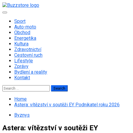
Skip
to
Primary
content
Menu
Sport
Auto-moto
Obchod
Energetika
Kultura
Zdravotnictví
Cestovní ruch
Lifestyle
Zprávy
Bydlení a reality
Kontakt
Search
for:
Home
Astera: vítězství v soutěži EY Podnikatel roku 2026
Byznys
Astera: vítězství v soutěži EY