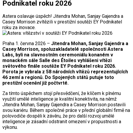
Podnikatel roku 2026
Astera oslavuje úspěch! Jitendra Mohan, Sanjay Gajendra a
Casey Morrison zvítězili v prestižní soutěži EY Podnikatel
roku za inovace.
Praha 1. června 2026 –
Jitendra Mohan, Sanjay Gajendra a
Casey Morrison, spoluzakladatelé společnosti Astera
Labs, byli na slavnostním ceremoniálu konaném v
monackém sále Salle des Étoiles vyhlášeni vítězi
světového finále soutěže EY Podnikatel roku 2026.
Porota je vybrala z 58 národních vítězů reprezentujících
46 zemí a regionů. Do Spojených států putuje toto
prestižní ocenění již počtvrté.
Za tímto úspěchem stojí přesvědčení, že klíčem k plnému
využití umělé inteligence je kvalitní konektivita, na němž
Jitendra Mohan, Sanjay Gajendra a Casey Morrison postavili
svou kariéru. Během společné práce v přední globální firmě na
polovodiče dospěli k závěru, že pro další rozvoj umělé
inteligence je zásadní odstranit omezení v propustnosti a
výkonu.