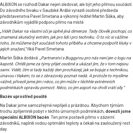
ALBIXON se rozhodl Dakar nejen sledovat, ale být jeho přímou součástí.
Do závodního bivaku v Saudské Arábii vyrazili osobně předseda
představenstva Pavel Smetana a výkonný ředitel Martin Šiška, aby
závodníkům vyjádřili podporu přímo na místě.
„Vidět Dakar na vlastní oči je úplně jiná dimenze. Tady člověk pochopí, co
znamená skutečný extrém, jak pro lidi i pro techniku. O to víc si vážíme
toho, že můžeme být součástí tohoto příběhu a chceme podpořit kluky v
jejich snažení,“
říká Pavel Smetana.
Martin Šiška dodává:
„Partnerství s Buggyrou pro nás není jen o logu na
kapotě. Chtěli jsme za týmy přijet osobně a ukázat jim, že v tom nejsou
sami. Vidět, čím si tady každý den procházejí, jak se bojuje s technikou,
únavou i tlakem, to se z obrazovky poznat nedá. A protože to myslíme
vážně, přivezli jsme jim i něco, co jim může v těchhle extrémních
podmínkách opravdu pomoct. Něco, co jim aspoň na chvíli vrátí síly.“
Bazén uprostřed pouště
Na Dakar jsme samozřejmě nepřijeli s prázdnou. Abychom týmům
trochu zpříjemnili pobyt v těchto úmorných podmínkách,
dovezli jsme
speciální ALBIXON bazén
. Ten jsme postavili přímo v zázemí
závodníků, naplnili vodou optimální teploty a čekali na zasloužený rest
day.