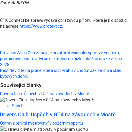
Zdroj: ALBIXON
ČTK Connect ke zprávě vydává obrazovou přílohu, která je k dispozici
na adrese
https://www.protext.cz
.
Post
Previous
Atlas Cup zahajuje první profesionální sport ve vesmíru,
premiérové mistrovství se uskuteční na nízké oběžné dráze v roce
navigation
2028
Next
Neviditelná práce, která drží Prahu v chodu: Jak se mění úklid
bytových domů
Související články
Drivers Club: Úspěch v GT4 na závodech v Mostě
Sport
Drivers Club: Úspěch v GT4 na závodech v Mostě
Ostrava přivítá mistrovství v požárním sportu