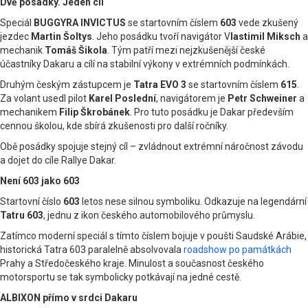
Dvě posádky. Jeden cíl
Speciál
BUGGYRA INVICTUS
se startovním číslem
603
vede zkušený
jezdec
Martin Šoltys
. Jeho posádku tvoří navigátor V
lastimil Miksch
a
mechanik
Tomáš Šikola
. Tým patří mezi nejzkušenější české
účastníky Dakaru a cílí na stabilní výkony v extrémních podmínkách.
Druhým českým zástupcem je
Tatra EVO 3
se startovním číslem
615
.
Za volant usedl pilot
Karel Poslední
, navigátorem je
Petr Schweiner
a
mechanikem
Filip Škrobánek
. Pro tuto posádku je Dakar především
cennou školou, kde sbírá zkušenosti pro další ročníky.
Obě posádky spojuje stejný cíl – zvládnout extrémní náročnost závodu
a dojet do cíle Rallye Dakar.
Není 603 jako 603
Startovní číslo
603
letos nese silnou symboliku. Odkazuje na legendární
Tatru 603
, jednu z ikon českého automobilového průmyslu.
Zatímco moderní speciál s tímto číslem bojuje v poušti Saudské Arábie,
historická Tatra 603 paralelně absolvovala
roadshow po památkách
Prahy a Středočeského kraje. Minulost a současnost českého
motorsportu se tak symbolicky potkávají na jedné cestě.
ALBIXON přímo v srdci Dakaru