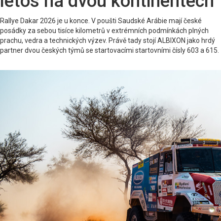
letos na dvou kontinentech
Rallye Dakar 2026 je u konce. V poušti Saudské Arábie mají české
posádky za sebou tisíce kilometrů v extrémních podmínkách plných
prachu, vedra a technických výzev. Právě tady stojí ALBIXON jako hrdý
partner dvou českých týmů se startovacími startovními čísly 603 a 615.