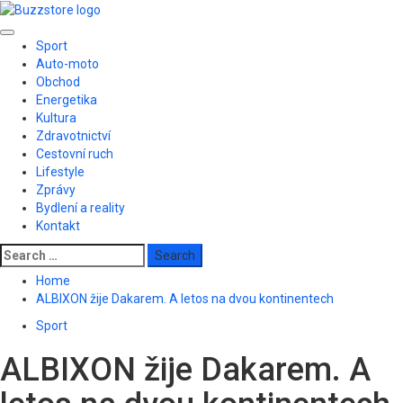
Skip
to
Primary
content
Sport
Menu
Auto-moto
Obchod
Energetika
Kultura
Zdravotnictví
Cestovní ruch
Lifestyle
Zprávy
Bydlení a reality
Kontakt
Search
for:
Home
ALBIXON žije Dakarem. A letos na dvou kontinentech
Sport
ALBIXON žije Dakarem. A