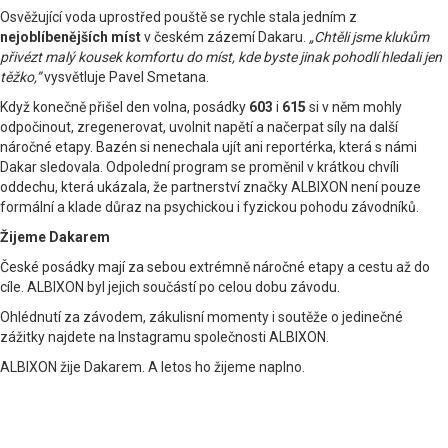
Osvěžující voda uprostřed pouště se rychle stala jedním z
nejoblíbenějších míst
v českém zázemí Dakaru.
„Chtěli jsme klukům
přivézt malý kousek komfortu do míst, kde byste jinak pohodlí hledali jen
těžko,”
vysvětluje Pavel Smetana.
Když konečně přišel den volna, posádky
603
i
615
si v něm mohly
odpočinout, zregenerovat, uvolnit napětí a načerpat síly na další
náročné etapy. Bazén si nenechala ujít ani reportérka, která s námi
Dakar sledovala. Odpolední program se proměnil v krátkou chvíli
oddechu, která ukázala, že partnerství značky ALBIXON není pouze
formální a klade důraz na psychickou i fyzickou pohodu závodníků.
Žijeme Dakarem
České posádky mají za sebou extrémně náročné etapy a cestu až do
cíle. ALBIXON byl jejich součástí po celou dobu závodu.
Ohlédnutí za závodem, zákulisní momenty i soutěže o jedinečné
zážitky najdete na Instagramu společnosti ALBIXON.
ALBIXON žije Dakarem. A letos ho žijeme naplno.