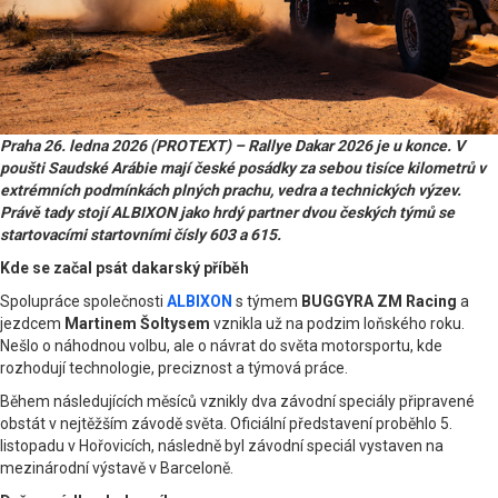
Praha 26. ledna 2026 (PROTEXT) – Rallye Dakar 2026 je u konce. V
poušti Saudské Arábie mají české posádky za sebou tisíce kilometrů v
extrémních podmínkách plných prachu, vedra a technických výzev.
Právě tady stojí ALBIXON jako hrdý partner dvou českých týmů se
startovacími startovními čísly 603 a 615.
Kde se začal psát dakarský příběh
Spolupráce společnosti
ALBIXON
s týmem
BUGGYRA ZM Racing
a
jezdcem
Martinem Šoltysem
vznikla už na podzim loňského roku.
Nešlo o náhodnou volbu, ale o návrat do světa motorsportu, kde
rozhodují technologie, preciznost a týmová práce.
Během následujících měsíců vznikly dva závodní speciály připravené
obstát v nejtěžším závodě světa. Oficiální představení proběhlo 5.
listopadu v Hořovicích, následně byl závodní speciál vystaven na
mezinárodní výstavě v Barceloně.