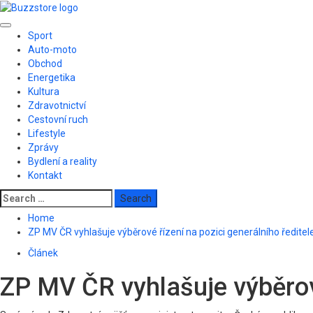
Skip
to
Primary
content
Sport
Menu
Auto-moto
Obchod
Energetika
Kultura
Zdravotnictví
Cestovní ruch
Lifestyle
Zprávy
Bydlení a reality
Kontakt
Search
for:
Home
ZP MV ČR vyhlašuje výběrové řízení na pozici generálního ředitel
Článek
ZP MV ČR vyhlašuje výběrové