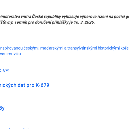
nisterstva vnitra České republiky vyhlašuje výběrové řízení na pozici 
ťovny. Termín pro doručení přihlášky je 16. 3. 2026.
 inspirovanou českými, maďarskými a transylvánskými historickými koř
ovou muziku
K-679
ických dat pro K-679
By