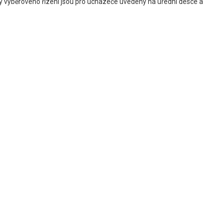
nky výběrového řízení jsou pro uchazeče uvedeny na úřední desce a