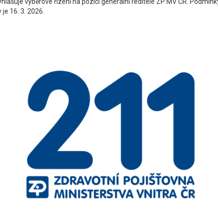
vyhlašuje výběrové řízení na pozici generální ředitele ZP MV ČR. Podmí
je 16. 3. 2026.