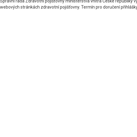
Správní rada Zdravotní pojišťovny ministerstva vnitra České republiky 
webových stránkách zdravotní pojišťovny. Termín pro doručení přihlášky 