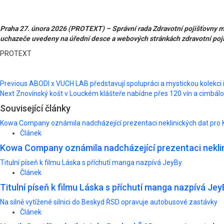
Praha 27. února 2026 (PROTEXT) – Správní rada Zdravotní pojišťovny mi
uchazeče uvedeny na úřední desce a webových stránkách zdravotní pojiš
PROTEXT
Post
Previous
ABODI x VUCH LAB představují spolupráci a mystickou kolekci
Next
Znovínský košt v Louckém klášteře nabídne přes 120 vín a cimbál
navigation
Související články
Kowa Company oznámila nadcházející prezentaci neklinických dat pro 
Článek
Kowa Company oznámila nadcházející prezentaci neklin
Titulní píseň k filmu Láska s příchutí manga nazpívá JeyBy
Článek
Titulní píseň k filmu Láska s příchutí manga nazpívá Jey
Na silně vytížené silnici do Beskyd ŘSD opravuje autobusové zastávky
Článek