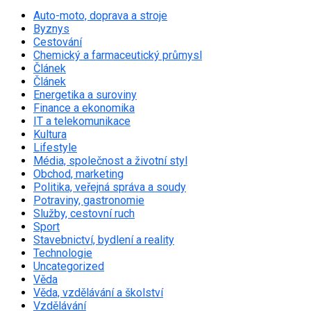
Auto-moto, doprava a stroje
Byznys
Cestování
Chemický a farmaceutický průmysl
Článek
Článek
Energetika a suroviny
Finance a ekonomika
IT a telekomunikace
Kultura
Lifestyle
Média, společnost a životní styl
Obchod, marketing
Politika, veřejná správa a soudy
Potraviny, gastronomie
Služby, cestovní ruch
Sport
Stavebnictví, bydlení a reality
Technologie
Uncategorized
Věda
Věda, vzdělávání a školství
Vzdělávání