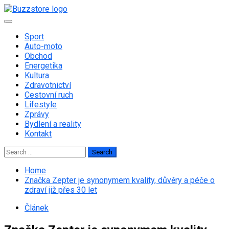
Skip
to
Primary
content
Menu
Sport
Auto-moto
Obchod
Energetika
Kultura
Zdravotnictví
Cestovní ruch
Lifestyle
Zprávy
Bydlení a reality
Kontakt
Search
for:
Home
Značka Zepter je synonymem kvality, důvěry a péče o
zdraví již přes 30 let
Článek