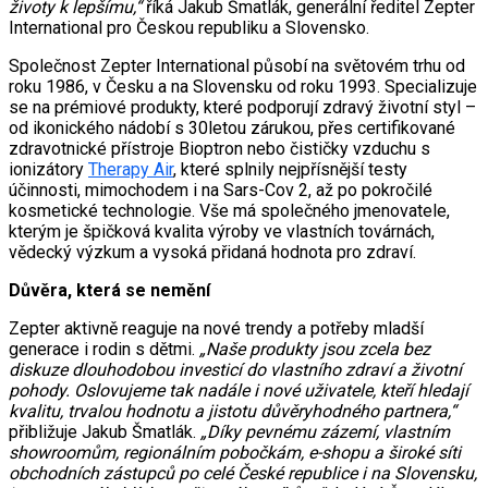
životy k lepšímu,“
říká Jakub Šmatlák, generální ředitel Zepter
International pro Českou republiku a Slovensko.
Společnost Zepter International působí na světovém trhu od
roku 1986, v Česku a na Slovensku od roku 1993. Specializuje
se na prémiové produkty, které podporují zdravý životní styl –
od ikonického nádobí s 30letou zárukou, přes certifikované
zdravotnické přístroje Bioptron nebo čističky vzduchu s
ionizátory
Therapy Air
, které splnily nejpřísnější testy
účinnosti, mimochodem i na Sars-Cov 2, až po pokročilé
kosmetické technologie. Vše má společného jmenovatele,
kterým je špičková kvalita výroby ve vlastních továrnách,
vědecký výzkum a vysoká přidaná hodnota pro zdraví.
Důvěra, která se nemění
Zepter aktivně reaguje na nové trendy a potřeby mladší
generace i rodin s dětmi.
„Naše produkty jsou zcela bez
diskuze dlouhodobou investicí do vlastního zdraví a životní
pohody. Oslovujeme tak nadále i nové uživatele, kteří hledají
kvalitu, trvalou hodnotu a jistotu důvěryhodného partnera,“
přibližuje Jakub Šmatlák.
„Díky pevnému zázemí, vlastním
showroomům, regionálním pobočkám, e-shopu a široké síti
obchodních zástupců po celé České republice i na Slovensku,