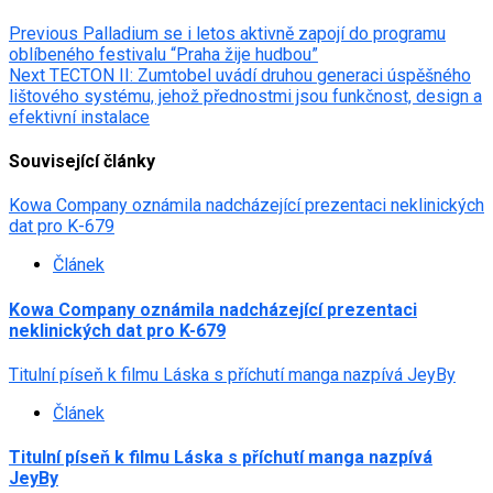
Post
Previous
Palladium se i letos aktivně zapojí do programu
oblíbeného festivalu “Praha žije hudbou”
navigation
Next
TECTON II: Zumtobel uvádí druhou generaci úspěšného
lištového systému, jehož přednostmi jsou funkčnost, design a
efektivní instalace
Související články
Kowa Company oznámila nadcházející prezentaci neklinických
dat pro K-679
Článek
Kowa Company oznámila nadcházející prezentaci
neklinických dat pro K-679
Titulní píseň k filmu Láska s příchutí manga nazpívá JeyBy
Článek
Titulní píseň k filmu Láska s příchutí manga nazpívá
JeyBy