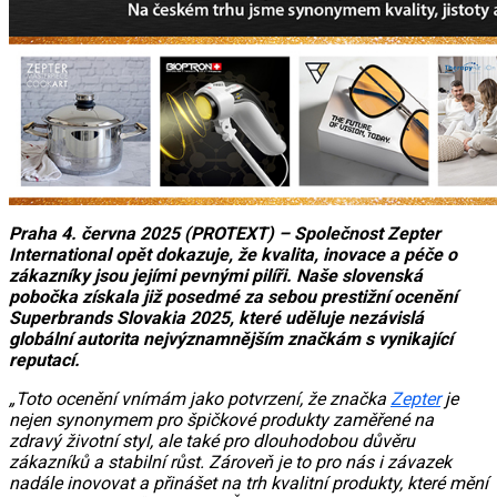
Praha 4. června 2025 (PROTEXT) – Společnost Zepter
International opět dokazuje, že kvalita, inovace a péče o
zákazníky jsou jejími pevnými pilíři. Naše slovenská
pobočka získala již posedmé za sebou prestižní ocenění
Superbrands Slovakia 2025, které uděluje nezávislá
globální autorita nejvýznamnějším značkám s vynikající
reputací.
„Toto ocenění vnímám jako potvrzení, že značka
Zepter
je
nejen synonymem pro špičkové produkty zaměřené na
zdravý životní styl, ale také pro dlouhodobou důvěru
zákazníků a stabilní růst. Zároveň je to pro nás i závazek
nadále inovovat a přinášet na trh kvalitní produkty, které mění