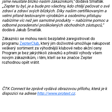
jsme neustále blízko našim zákazníkům,“
dodává Šmatlák.
„Zepter tu byl, je a bude pro všechny, kdo chtějí pečovat o své
zdraví a zdraví svých blízkých. Díky našim certifikovaným a
velmi přísně testovaným výrobkům a osobnímu přístupu
nabízíme víc než jen samotné produkty – nabízíme pomoc a
odborné poradenství proškolených obchodních zástupců,“
dodává Jakub Šmatlák.
Zákazníci se mohou navíc bezplatně zaregistrovat do
programu
ZepterClub
, který jim doživotně umožňuje nakupovat
veškerý sortiment za výhodnější klubové nebo akční ceny.
Program je bez jakýchkoli závazků a přináší výhody všem
novým zákazníkům, i těm, kteří se ke značce Zepter
rozhodnou opět vrátit.
ČTK Connect ke zprávě vydává obrazovou přílohu, která je k
dispozici na adrese
http://www.protext.cz
.