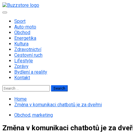
Skip
to
Primary
content
Menu
Sport
Auto-moto
Obchod
Energetika
Kultura
Zdravotnictví
Cestovní ruch
Lifestyle
Zprávy
Bydlení a reality
Kontakt
Search
for:
Home
Změna v komunikaci chatbotů je za dveřmi
Obchod, marketing
Změna v komunikaci chatbotů je za dve