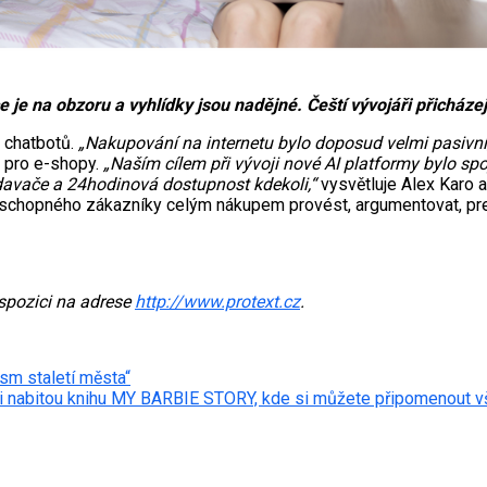
je na obzoru a vyhlídky jsou nadějné. Čeští vývojáři přicház
y chatbotů.
„Nakupování na internetu bylo doposud velmi pasivní, 
 pro e-shopy.
„Naším cílem při vývoji nové AI platformy bylo 
odavače a 24hodinová dostupnost kdekoli,“
vysvětluje Alex Karo a
 schopného zákazníky celým nákupem provést, argumentovat, pre
ispozici na adrese
http://www.protext.cz
.
sm staletí města“
i nabitou knihu MY BARBIE STORY, kde si můžete připomenout vš