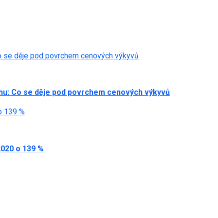
Co se děje pod povrchem cenových výkyvů
rhu: Co se děje pod povrchem cenových výkyvů
 o 139 %
2020 o 139 %