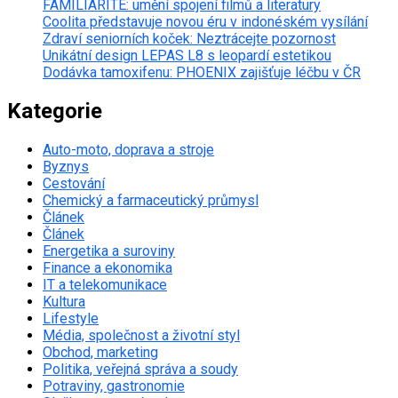
FAMILIARITÉ: umění spojení filmů a literatury
Coolita představuje novou éru v indonéském vysílání
Zdraví seniorních koček: Neztrácejte pozornost
Unikátní design LEPAS L8 s leopardí estetikou
Dodávka tamoxifenu: PHOENIX zajišťuje léčbu v ČR
Kategorie
Auto-moto, doprava a stroje
Byznys
Cestování
Chemický a farmaceutický průmysl
Článek
Článek
Energetika a suroviny
Finance a ekonomika
IT a telekomunikace
Kultura
Lifestyle
Média, společnost a životní styl
Obchod, marketing
Politika, veřejná správa a soudy
Potraviny, gastronomie