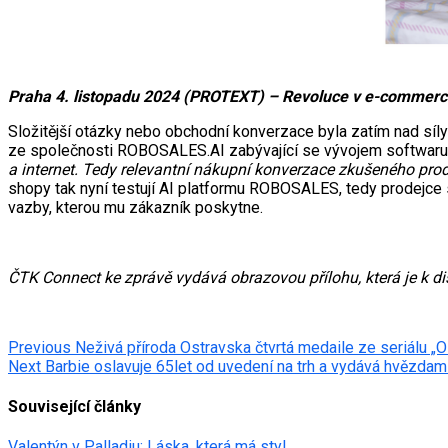
Praha 4. listopadu 2024 (PROTEXT) – Revoluce v e-commerce 
Složitější otázky nebo obchodní konverzace byla zatím nad síl
ze společnosti ROBOSALES.AI zabývající se vývojem softwaru
a internet. Tedy relevantní nákupní konverzace zkušeného pr
shopy tak nyní testují AI platformu ROBOSALES, tedy prodejce
vazby, kterou mu zákazník poskytne.
ČTK Connect ke zprávě vydává obrazovou přílohu, která je k d
Post
Previous
Neživá příroda Ostravska čtvrtá medaile ze seriálu „O
Next
Barbie oslavuje 65let od uvedení na trh a vydává hvězdam
navigation
Související články
Valentýn v Palladiu: Láska, která má styl