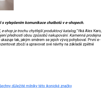
ejí s vylepšením komunikace chatbotů v e-shopech.
e-shop je trochu chytřejší produktový katalog,“
říká Alex Karo,
spojení předností obou způsobů nakupování. Kamenná prodejna
 ukazuje tak, jakým směrem se jejich vývoj pohyboval. První e-
zentovat zboží a upravovat své návrhy na základě zpětné
echny důležité milníky této ikonické značky