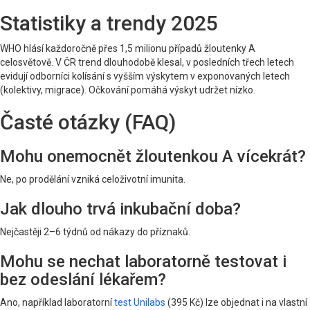
Statistiky a trendy 2025
WHO hlásí každoročně přes 1,5 milionu případů žloutenky A
celosvětově. V ČR trend dlouhodobě klesal, v posledních třech letech
evidují odborníci kolísání s vyšším výskytem v exponovaných letech
(kolektivy, migrace). Očkování pomáhá výskyt udržet nízko.
Časté otázky (FAQ)
Mohu onemocnět žloutenkou A vícekrát?
Ne, po prodělání vzniká celoživotní imunita.
Jak dlouho trvá inkubační doba?
Nejčastěji 2–6 týdnů od nákazy do příznaků.
Mohu se nechat laboratorně testovat i
bez odeslání lékařem?
Ano, například laboratorní
test Unilabs
(395 Kč) lze objednat i na vlastní