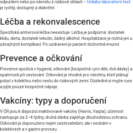
odjezdem nebo po návratu z rizikové oblasti –
Unilabs laboratorní test
je rychlý, dostupný a diskrétní.
Léčba a rekonvalescence
Specifická antivirová léčba neexistuje. Léčba je podpůrná: dostatek
klidu, dieta, dostatek tekutin, žádný alkohol. Hospitalizace je nutná jen u
závažných komplikací. Po uzdravení je pacient doživotně imunní.
Prevence a očkování
Prevence spočívá v hygieně, očkování (bezpečné i pro děti, dvě dávky) a
opatrnosti při cestování. Očkování je vhodné pro všechny, kteří plánují
pobyt v kolektivu nebo cestu do rizikových zemí. Důsledně si myjte ruce
a pijte pouze bezpečné nápoje.
Vakcíny: typy a doporučení
V ČR jsou k dispozici inaktivované vakcíny (Havrix, Vaqta), účinnost
nastupuje za 2–4 týdny, druhá dávka zajišťuje dlouhodobou ochranu.
Očkování je doporučeno nejen cestovatelům, ale i osobám v
kolektivech a v gastro provozu.