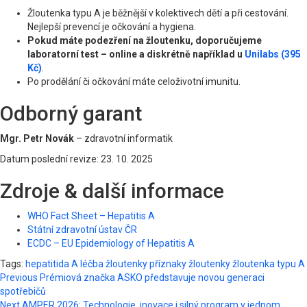
Žloutenka typu A je běžnější v kolektivech dětí a při cestování.
Nejlepší prevencí je očkování a hygiena.
Pokud máte podezření na žloutenku, doporučujeme
laboratorní test – online a diskrétně například u
Unilabs (395
Kč)
.
Po prodělání či očkování máte celoživotní imunitu.
Odborný garant
Mgr. Petr Novák
– zdravotní informatik
Datum poslední revize: 23. 10. 2025
Zdroje & další informace
WHO Fact Sheet – Hepatitis A
Státní zdravotní ústav ČR
ECDC – EU Epidemiology of Hepatitis A
Tags:
hepatitida A
léčba žloutenky
příznaky žloutenky
žloutenka typu A
Post
Previous
Prémiová značka ASKO představuje novou generaci
spotřebičů
navigation
Next
AMPER 2026: Technologie, inovace i silný program v jednom