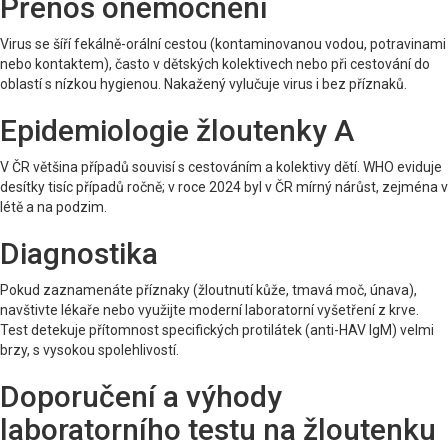
Přenos onemocnění
Virus se šíří fekálně-orální cestou (kontaminovanou vodou, potravinami
nebo kontaktem), často v dětských kolektivech nebo při cestování do
oblastí s nízkou hygienou. Nakažený vylučuje virus i bez příznaků.
Epidemiologie žloutenky A
V ČR většina případů souvisí s cestováním a kolektivy dětí. WHO eviduje
desítky tisíc případů ročně; v roce 2024 byl v ČR mírný nárůst, zejména v
létě a na podzim.
Diagnostika
Pokud zaznamenáte příznaky (žloutnutí kůže, tmavá moč, únava),
navštivte lékaře nebo využijte moderní laboratorní vyšetření z krve.
Test detekuje přítomnost specifických protilátek (anti-HAV IgM) velmi
brzy, s vysokou spolehlivostí.
Doporučení a výhody
laboratorního testu na žloutenku