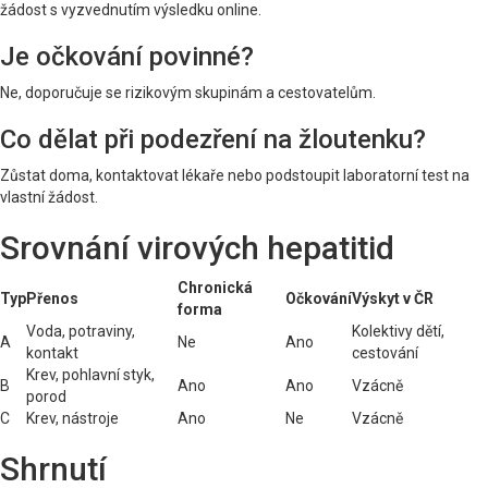
žádost s vyzvednutím výsledku online.
Je očkování povinné?
Ne, doporučuje se rizikovým skupinám a cestovatelům.
Co dělat při podezření na žloutenku?
Zůstat doma, kontaktovat lékaře nebo podstoupit laboratorní test na
vlastní žádost.
Srovnání virových hepatitid
Chronická
Typ
Přenos
Očkování
Výskyt v ČR
forma
Voda, potraviny,
Kolektivy dětí,
A
Ne
Ano
kontakt
cestování
Krev, pohlavní styk,
B
Ano
Ano
Vzácně
porod
C
Krev, nástroje
Ano
Ne
Vzácně
Shrnutí