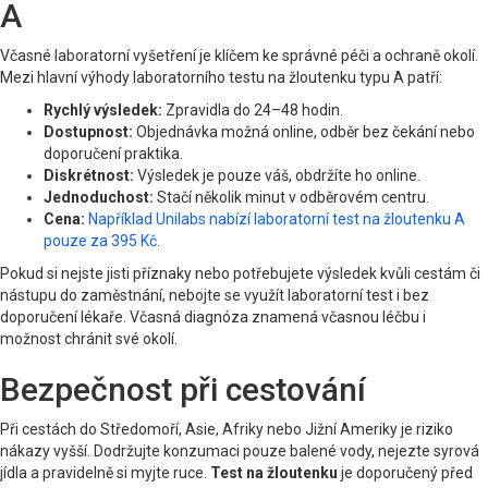
A
Včasné laboratorní vyšetření je klíčem ke správné péči a ochraně okolí.
Mezi hlavní výhody laboratorního testu na žloutenku typu A patří:
Rychlý výsledek:
Zpravidla do 24–48 hodin.
Dostupnost:
Objednávka možná online, odběr bez čekání nebo
doporučení praktika.
Diskrétnost:
Výsledek je pouze váš, obdržíte ho online.
Jednoduchost:
Stačí několik minut v odběrovém centru.
Cena:
Například Unilabs nabízí laboratorní test na žloutenku A
pouze za 395 Kč
.
Pokud si nejste jisti příznaky nebo potřebujete výsledek kvůli cestám či
nástupu do zaměstnání, nebojte se využít laboratorní test i bez
doporučení lékaře. Včasná diagnóza znamená včasnou léčbu i
možnost chránit své okolí.
Bezpečnost při cestování
Při cestách do Středomoří, Asie, Afriky nebo Jižní Ameriky je riziko
nákazy vyšší. Dodržujte konzumaci pouze balené vody, nejezte syrová
jídla a pravidelně si myjte ruce.
Test na žloutenku
je doporučený před