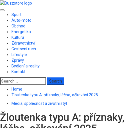
Skip
to
Primary
content
Sport
Menu
Auto-moto
Obchod
Energetika
Kultura
Zdravotnictví
Cestovní ruch
Lifestyle
Zprávy
Bydlení a reality
Kontakt
Search
for:
Home
Žloutenka typu A: příznaky, léčba, očkování 2025
Média, společnost a životní styl
Žloutenka typu A: příznaky,