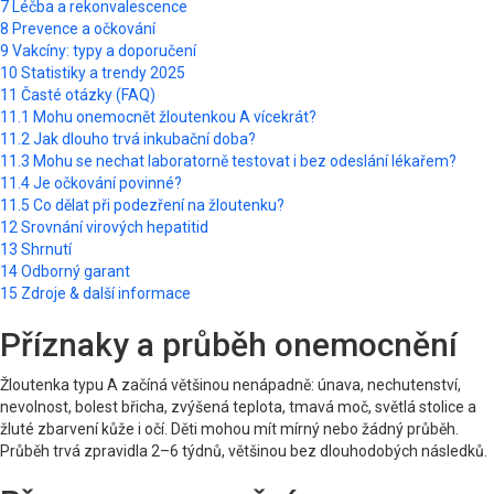
7
Léčba a rekonvalescence
8
Prevence a očkování
9
Vakcíny: typy a doporučení
10
Statistiky a trendy 2025
11
Časté otázky (FAQ)
11.1
Mohu onemocnět žloutenkou A vícekrát?
11.2
Jak dlouho trvá inkubační doba?
11.3
Mohu se nechat laboratorně testovat i bez odeslání lékařem?
11.4
Je očkování povinné?
11.5
Co dělat při podezření na žloutenku?
12
Srovnání virových hepatitid
13
Shrnutí
14
Odborný garant
15
Zdroje & další informace
Příznaky a průběh onemocnění
Žloutenka typu A začíná většinou nenápadně: únava, nechutenství,
nevolnost, bolest břicha, zvýšená teplota, tmavá moč, světlá stolice a
žluté zbarvení kůže i očí. Děti mohou mít mírný nebo žádný průběh.
Průběh trvá zpravidla 2–6 týdnů, většinou bez dlouhodobých následků.