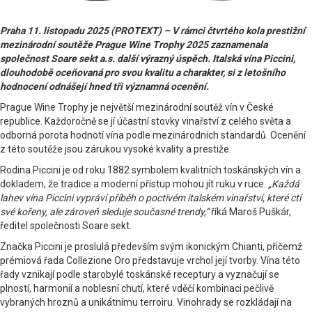
Praha 11. listopadu 2025 (PROTEXT) – V rámci čtvrtého kola prestižní
mezinárodní soutěže Prague Wine Trophy 2025 zaznamenala
společnost Soare sekt a.s. další výrazný úspěch. Italská vína Piccini,
dlouhodobě oceňovaná pro svou kvalitu a charakter, si z letošního
hodnocení odnášejí hned tři významná ocenění.
Prague Wine Trophy je největší mezinárodní soutěž vín v České
republice. Každoročně se jí účastní stovky vinařství z celého světa a
odborná porota hodnotí vína podle mezinárodních standardů. Ocenění
z této soutěže jsou zárukou vysoké kvality a prestiže.
Rodina Piccini je od roku 1882 symbolem kvalitních toskánských vín a
dokladem, že tradice a moderní přístup mohou jít ruku v ruce.
„Každá
lahev vína Piccini vypráví příběh o poctivém italském vinařství, které ctí
své kořeny, ale zároveň sleduje současné trendy,“
říká Maroš Puškár,
ředitel společnosti Soare sekt.
Značka Piccini je proslulá především svým ikonickým Chianti, přičemž
prémiová řada Collezione Oro představuje vrchol její tvorby. Vína této
řady vznikají podle starobylé toskánské receptury a vyznačují se
plností, harmonií a noblesní chutí, které vděčí kombinaci pečlivě
vybraných hroznů a unikátnímu terroiru. Vinohrady se rozkládají na