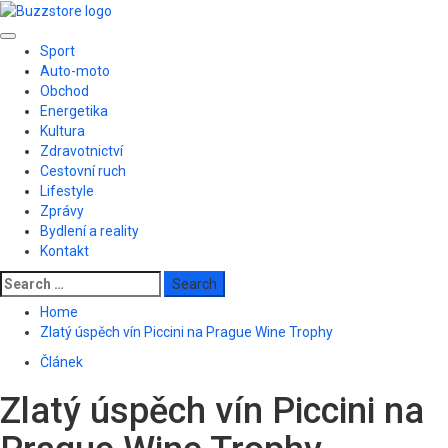
Skip
to
Primary
content
Sport
Menu
Auto-moto
Obchod
Energetika
Kultura
Zdravotnictví
Cestovní ruch
Lifestyle
Zprávy
Bydlení a reality
Kontakt
Search
for:
Home
Zlatý úspěch vín Piccini na Prague Wine Trophy
Článek
Zlatý úspěch vín Piccini na