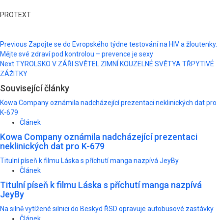
PROTEXT
Post
Previous
Zapojte se do Evropského týdne testování na HIV a žloutenky.
Mějte své zdraví pod kontrolou – prevence je sexy
navigation
Next
TYROLSKO V ZÁŘI SVĚTEL ZIMNÍ KOUZELNÉ SVĚTYA TŘPYTIVÉ
ZÁŽITKY
Související články
Kowa Company oznámila nadcházející prezentaci neklinických dat pro
K-679
Článek
Kowa Company oznámila nadcházející prezentaci
neklinických dat pro K-679
Titulní píseň k filmu Láska s příchutí manga nazpívá JeyBy
Článek
Titulní píseň k filmu Láska s příchutí manga nazpívá
JeyBy
Na silně vytížené silnici do Beskyd ŘSD opravuje autobusové zastávky
Článek