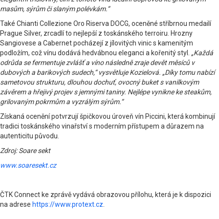
masům, sýrům či slaným polévkám.“
Také Chianti Collezione Oro Riserva DOCG, oceněné stříbrnou medailí
Prague Silver, zrcadlí to nejlepší z toskánského terroiru. Hrozny
Sangiovese a Cabernet pocházejí z jílovitých vinic s kamenitým
podložím, což vínu dodává hedvábnou eleganci a kořenitý styl.
„Každá
odrůda se fermentuje zvlášť a víno následně zraje devět měsíců v
dubových a barikových sudech,“ vysvětluje Kozielová. „Díky tomu nabízí
sametovou strukturu, dlouhou dochuť, ovocný buket s vanilkovým
závěrem a hřejivý projev s jemnými taniny. Nejlépe vynikne ke steakům,
grilovaným pokrmům a vyzrálým sýrům.“
Získaná ocenění potvrzují špičkovou úroveň vín Piccini, která kombinují
tradici toskánského vinařství s moderním přístupem a důrazem na
autenticitu původu.
Zdroj: Soare sekt
www.soaresekt.cz
ČTK Connect ke zprávě vydává obrazovou přílohu, která je k dispozici
na adrese
https://www.protext.cz
.