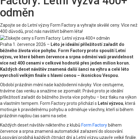
Factory: Letní výzva 400+
odměn
Zapojte se do Letní výzvy Form Factory a vyhrajte skvělé ceny. Více než
400 důvodů, proč nás navštívit během léta!
Praha 1. července 2026 –
Léto je ideální příležitostí zařadit do
běžného života více pohybu. Form Factory proto spouští Letní
výzvu, ve které během července a srpna odmění vaši pravidelnost
více než 400 cenami v celkové hodnotě přes jeden milion korun.
Každých deset návštěv znamená další šanci na výhru a celé léto
vyvrcholí velkým finále s hlavní cenou – ikonickou Vespou.
Období prázdnin mění naše každodenní návyky. Více cestujeme,
trávíme čas venku a snažíme se zpomalit. Právě proto je ideální
příležitostí zařadit do běžného života více pohybu – bez tlaku na výkon
a vlastním tempem. Form Factory proto přichází s
Letní výzvou
, která
motivuje k pravidelnému pohybu a odměňuje všechny, kteří si během
prázdnin najdou čas sami na sebe.
Každých deset návštěv některého z klubů
Form Factory
během
července a srpna znamená automatické zařazení do slosování.
Losování probíhá každých čtrnáct dní a Letní výzvu uzavře velké finále.