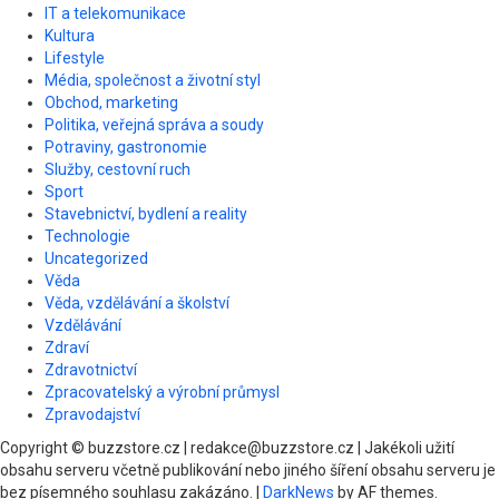
IT a telekomunikace
Kultura
Lifestyle
Média, společnost a životní styl
Obchod, marketing
Politika, veřejná správa a soudy
Potraviny, gastronomie
Služby, cestovní ruch
Sport
Stavebnictví, bydlení a reality
Technologie
Uncategorized
Věda
Věda, vzdělávání a školství
Vzdělávání
Zdraví
Zdravotnictví
Zpracovatelský a výrobní průmysl
Zpravodajství
Copyright © buzzstore.cz | redakce@buzzstore.cz | Jakékoli užití
obsahu serveru včetně publikování nebo jiného šíření obsahu serveru je
bez písemného souhlasu zakázáno.
|
DarkNews
by AF themes.