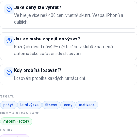
Jaké ceny lze vyhrát?
Ve hře je více než 400 cen, včetně skútru Vespa, iPhonů a
dalších.
Jak se mohu zapojit do výzvy?
Každých deset návštěv některého z klubů znamená
automatické zařazení do slosování.
Kdy probíhá losování?
Losování probíhá každých čtrnáct dní.
TÉMATA
pohyb
letní výzva
fitness
ceny
motivace
FIRMY A ORGANIZACE
Form Factory
OSOBY