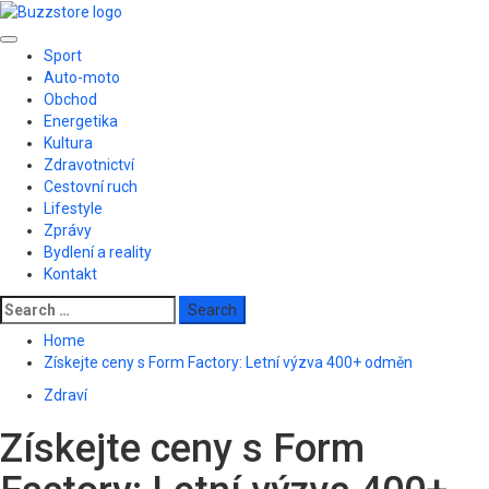
Skip
to
Primary
content
Sport
Menu
Auto-moto
Obchod
Energetika
Kultura
Zdravotnictví
Cestovní ruch
Lifestyle
Zprávy
Bydlení a reality
Kontakt
Search
for:
Home
Získejte ceny s Form Factory: Letní výzva 400+ odměn
Zdraví
Získejte ceny s Form