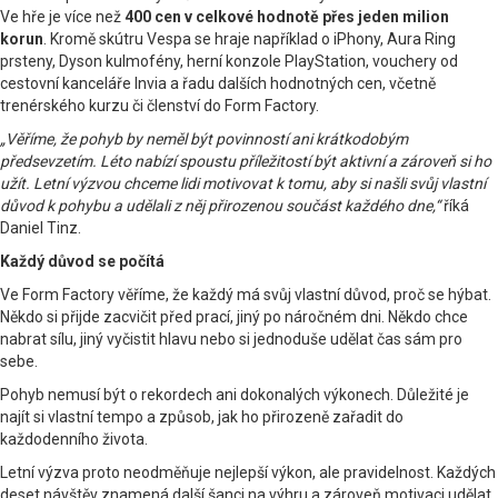
Ve hře je více než
400 cen v celkové hodnotě přes jeden milion
korun
. Kromě skútru Vespa se hraje například o iPhony, Aura Ring
prsteny, Dyson kulmofény, herní konzole PlayStation, vouchery od
cestovní kanceláře Invia a řadu dalších hodnotných cen, včetně
trenérského kurzu či členství do Form Factory.
„Věříme, že pohyb by neměl být povinností ani krátkodobým
předsevzetím. Léto nabízí spoustu příležitostí být aktivní a zároveň si ho
užít. Letní výzvou chceme lidi motivovat k tomu, aby si našli svůj vlastní
důvod k pohybu a udělali z něj přirozenou součást každého dne,“
říká
Daniel Tinz.
Každý důvod se počítá
Ve Form Factory věříme, že každý má svůj vlastní důvod, proč se hýbat.
Někdo si přijde zacvičit před prací, jiný po náročném dni. Někdo chce
nabrat sílu, jiný vyčistit hlavu nebo si jednoduše udělat čas sám pro
sebe.
Pohyb nemusí být o rekordech ani dokonalých výkonech. Důležité je
najít si vlastní tempo a způsob, jak ho přirozeně zařadit do
každodenního života.
Letní výzva proto neodměňuje nejlepší výkon, ale pravidelnost. Každých
deset návštěv znamená další šanci na výhru a zároveň motivaci udělat