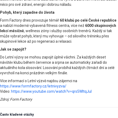
něco pro své zdraví, energii i dobrou náladu.
Pohyb, který zapadne do života
Form Factory dnes provozuje téměř
60 klubů po celé České republice
a nabízí moderně vybavená fitness centra, více než
6000 skupinových
lekcí měsíčně
, wellness zóny i služby osobních trenérů. Každý si tak
může vybrat pohyb, který mu vyhovuje – od silového tréninku přes
skupinové lekce až po regeneraci a relaxaci.
Jak se zapojit?
Do Letní výzvy se mohou zapojit úplně všichni. Za každých deset
návštěv klubu během července a srpna se automaticky zařadí do
aktuálního kola slosování. Losování probíhá každých čtrnáct dní a celé
vyvrcholí na konci prázdnin velkým finále.
Více informací o Letní výzvě najdou zájemci na
https://www.formfactory.cz/letnivyzva/
Video:
https://www.youtube.com/watch?v=qrs5WltqJuI
Zdroj: Form Factory
Často kladené otázky