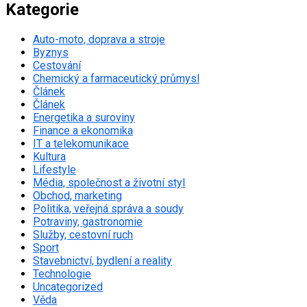
Kategorie
Auto-moto, doprava a stroje
Byznys
Cestování
Chemický a farmaceutický průmysl
Článek
Článek
Energetika a suroviny
Finance a ekonomika
IT a telekomunikace
Kultura
Lifestyle
Média, společnost a životní styl
Obchod, marketing
Politika, veřejná správa a soudy
Potraviny, gastronomie
Služby, cestovní ruch
Sport
Stavebnictví, bydlení a reality
Technologie
Uncategorized
Věda