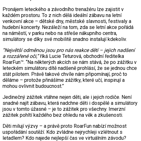
Pronájem leteckého a závodního trenažéru lze zajistit v
každém prostoru. To z nich dělá ideální zábavu na letní
venkovní akce – dětské dny, městské slavnosti, festivaly a
hudební koncerty. Nezáleží na tom, zda se letní akce pořádá
na náměstí, v parku nebo na střeše nákupního centra,
simulátory se díky své mobilitě snadno instalují kdekoliv.
“Největší odměnou jsou pro nás reakce dětí – jejich nadšení
a rozzářené oči,”
říká Lucie Teturová, obchodní ředitelka
RoarFun™. “Na některých akcích se nám stává, že po zážitku v
leteckém simulátoru dítě nadšeně prohlásí, že se jednou chce
stát pilotem. Právě takové chvíle nám připomínají, proč to
děláme – protože přinášíme zážitky, které učí, inspirují a
mohou ovlivnit budoucnost.”
Jedinečný zážitek vtáhne nejen děti, ale i jejich rodiče. Není
snadné najít zábavu, která nadchne děti i dospělé a simulátory
jsou v tomto úžasné – je to zážitek pro všechny. Imerzní
zážitek pohltí každého bez ohledu na věk a zkušenosti.
Děti milují výzvy – a právě proto RoarFun nabízí možnost
uspořádání soutěží. Kdo zvládne nejrychleji vzlétnout s
letadlem? Kdo najede nejlepší čas ve virtuálním závodu?