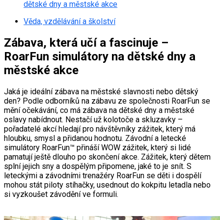
dětské dny a městské akce
Věda, vzdělávání a školství
Zábava, která učí a fascinuje –
RoarFun simulátory na dětské dny a
městské akce
Jaká je ideální zábava na městské slavnosti nebo dětský
den? Podle odborníků na zábavu ze společnosti RoarFun se
mění očekávání, co má zábava na dětské dny a městské
oslavy nabídnout. Nestačí už kolotoče a skluzavky –
pořadatelé akcí hledají pro návštěvníky zážitek, který má
hloubku, smysl a přidanou hodnotu. Závodní a letecké
simulátory RoarFun™ přináší WOW zážitek, který si lidé
pamatují ještě dlouho po skončení akce. Zážitek, který dětem
splní jejich sny a dospělým připomene, jaké to je snít. S
leteckými a závodními trenažéry RoarFun se děti i dospělí
mohou stát piloty stíhačky, usednout do kokpitu letadla nebo
si vyzkoušet závodění ve formuli.