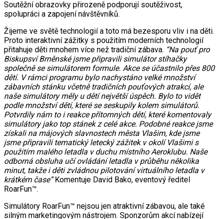
Soutěžní obrazovky přirozeně podporují soutěživost,
spolupráci a zapojení návštěvníků.
Žijeme ve světě technologií a toto má bezesporu vliv i na děti.
Proto interaktivní zážitky s použitím moderních technologií
přitahuje děti mnohem více než tradiční zábava.
“Na pouť pro
Biskupsví Brněnské jsme připravili simulátor stíhačky
společně se simulátorem formule. Akce se účastnilo přes 800
dětí. V rámci programu bylo nachystáno velké množství
zábavních stánku včetně tradičních pouťových atrakcí, ale
naše simulátory měly u dětí největší úspěch. Bylo to vidět
podle množství dětí, které se seskupily kolem simulátorů.
Potvrdily nám to i reakce přítomných dětí, které komentovaly
simulátory jako top stánek z celé akce. Podobné reakce jsme
získali na májových slavnostech města Vlašim, kde jsme
jsme připravili tematický letecký zážitek v okolí Vlašimi s
použitím malého letadla v duchu místního Aeroklubu. Naše
odborná obsluha učí ovládání letadla v průběhu několika
minut, takže i děti zvládnou pilotování virtuálního letadla v
krátkém čase”
Komentuje David Bako, eventový ředitel
RoarFun™.
Simulátory RoarFun™ nejsou jen atraktivní zábavou, ale také
silným marketingovým nástrojem. Sponzorům akcí nabízejí