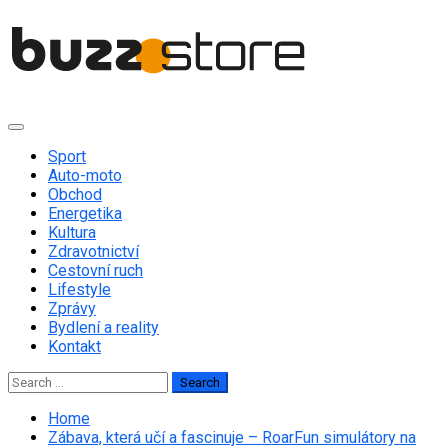
Skip
to
content
Primary
Menu
Sport
Auto-moto
Obchod
Energetika
Kultura
Zdravotnictví
Cestovní ruch
Lifestyle
Zprávy
Bydlení a reality
Kontakt
Search
for:
Home
Zábava, která učí a fascinuje – RoarFun simulátory na