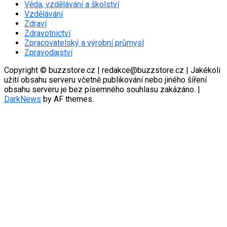
Věda, vzdělávání a školství
Vzdělávání
Zdraví
Zdravotnictví
Zpracovatelský a výrobní průmysl
Zpravodajství
Copyright © buzzstore.cz | redakce@buzzstore.cz | Jakékoli
užití obsahu serveru včetně publikování nebo jiného šíření
obsahu serveru je bez písemného souhlasu zakázáno.
|
DarkNews
by AF themes.