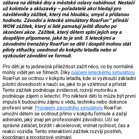
zábava na dětské dny a městské oslavy nabídnout. Nestačí
už kolotoče a skluzavky – pořadatelé akcí hledají pro
návštěvníky zážitek, který má hloubku, smysl a přidanou
hodnotu. Závodní a letecké simulátory RoarFun™ přináší
WOW zážitek, který si lidé pamatují ještě dlouho po
skončení akce. Zážitek, který dětem splní jejich sny a
dospělým připomene, jaké to je snít. S leteckými a
závodními trenažéry RoarFun se děti i dospělí mohou stát
piloty stíhačky, usednout do kokpitu letadla nebo si
vyzkoušet závodění ve formuli.
Pro děti je to jedinečná příležitost zažít něco, co by normálně
mohly vidět jen ve filmech. Díky
půjčení leteckému simulátoru
RoarFun se ocitnou v kokpitu letadla, kde si vyzkouší základní
pilotní dovednosti a naučí se, jaké to je vzlétnout a přistát.
Tento zážitek podněcuje zvídavost, rozvíjí motoriku a
podněcuje zájem o letectví. Pro některé děti to může být první
impuls k budoucímu zájmu o vědu, techniku nebo dokonce
profesní směr.
Pronájem závodního simulátoru
RoarFun
umožní dětem se ocitnout přímo v kokpitu formule a zažijí
adrenalin, jaký znají jen profesionální závodníci. Učí se
správně zatáčet, brzdit i akcelerovat, vnímat rychlost, čas a
reakci vozidla. Tento interaktivní zážitek rozvíjí postřeh,
koordinaci a prostorové vnímání.