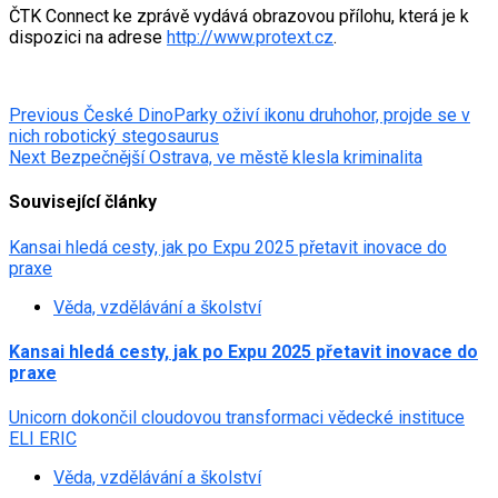
ČTK Connect ke zprávě vydává obrazovou přílohu, která je k
dispozici na adrese
http://www.protext.cz
.
Post
Previous
České DinoParky oživí ikonu druhohor, projde se v
nich robotický stegosaurus
navigation
Next
Bezpečnější Ostrava, ve městě klesla kriminalita
Související články
Kansai hledá cesty, jak po Expu 2025 přetavit inovace do
praxe
Věda, vzdělávání a školství
Kansai hledá cesty, jak po Expu 2025 přetavit inovace do
praxe
Unicorn dokončil cloudovou transformaci vědecké instituce
ELI ERIC
Věda, vzdělávání a školství