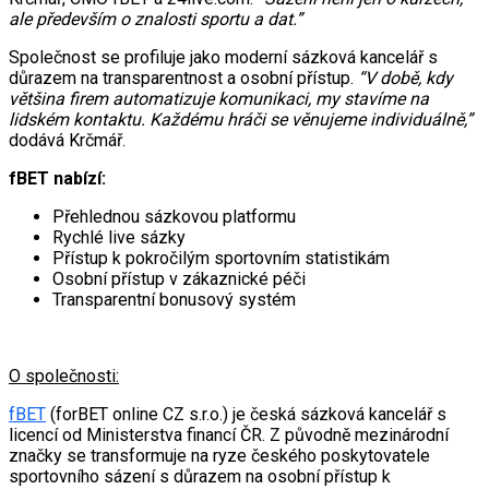
ale především o znalosti sportu a dat.”
Společnost se profiluje jako moderní sázková kancelář s
důrazem na transparentnost a osobní přístup.
“V době, kdy
většina firem automatizuje komunikaci, my stavíme na
lidském kontaktu. Každému hráči se věnujeme individuálně,”
dodává Krčmář.
fBET nabízí:
Přehlednou sázkovou platformu
Rychlé live sázky
Přístup k pokročilým sportovním statistikám
Osobní přístup v zákaznické péči
Transparentní bonusový systém
O společnosti:
fBET
(forBET online CZ s.r.o.) je česká sázková kancelář s
licencí od Ministerstva financí ČR. Z původně mezinárodní
značky se transformuje na ryze českého poskytovatele
sportovního sázení s důrazem na osobní přístup k