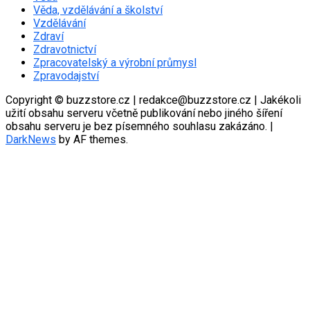
Věda, vzdělávání a školství
Vzdělávání
Zdraví
Zdravotnictví
Zpracovatelský a výrobní průmysl
Zpravodajství
Copyright © buzzstore.cz | redakce@buzzstore.cz | Jakékoli
užití obsahu serveru včetně publikování nebo jiného šíření
obsahu serveru je bez písemného souhlasu zakázáno.
|
DarkNews
by AF themes.