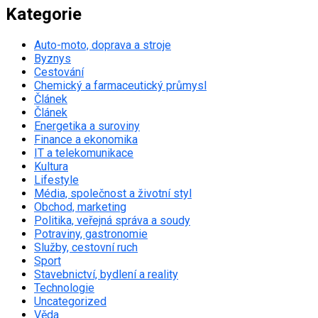
Kategorie
Auto-moto, doprava a stroje
Byznys
Cestování
Chemický a farmaceutický průmysl
Článek
Článek
Energetika a suroviny
Finance a ekonomika
IT a telekomunikace
Kultura
Lifestyle
Média, společnost a životní styl
Obchod, marketing
Politika, veřejná správa a soudy
Potraviny, gastronomie
Služby, cestovní ruch
Sport
Stavebnictví, bydlení a reality
Technologie
Uncategorized
Věda