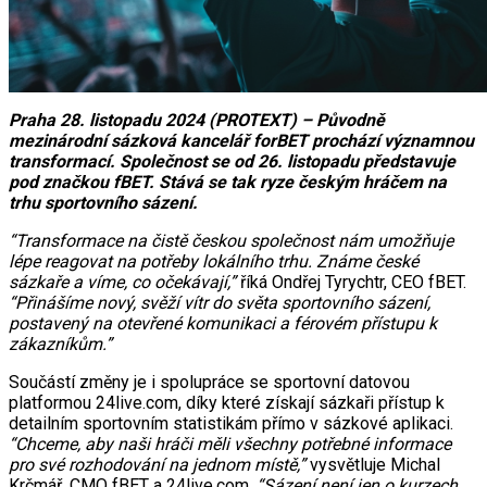
Praha 28. listopadu 2024 (PROTEXT) – Původně
mezinárodní sázková kancelář forBET prochází významnou
transformací. Společnost se od 26. listopadu představuje
pod značkou fBET. Stává se tak ryze českým hráčem na
trhu sportovního sázení.
“Transformace na čistě českou společnost nám umožňuje
lépe reagovat na potřeby lokálního trhu. Známe české
sázkaře a víme, co očekávají,”
říká Ondřej Tyrychtr, CEO fBET.
“Přinášíme nový, svěží vítr do světa sportovního sázení,
postavený na otevřené komunikaci a férovém přístupu k
zákazníkům.”
Součástí změny je i spolupráce se sportovní datovou
platformou 24live.com, díky které získají sázkaři přístup k
detailním sportovním statistikám přímo v sázkové aplikaci.
“Chceme, aby naši hráči měli všechny potřebné informace
pro své rozhodování na jednom místě,”
vysvětluje Michal
Krčmář, CMO fBET a 24live.com.
“Sázení není jen o kurzech,