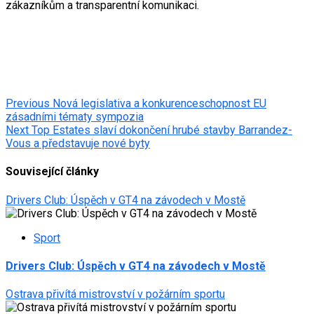
zákazníkům a transparentní komunikaci.
Post
Previous
Nová legislativa a konkurenceschopnost EU
zásadními tématy sympozia
navigation
Next
Top Estates slaví dokončení hrubé stavby Barrandez-
Vous a představuje nové byty
Související články
Drivers Club: Úspěch v GT4 na závodech v Mostě
Sport
Drivers Club: Úspěch v GT4 na závodech v Mostě
Ostrava přivítá mistrovství v požárním sportu