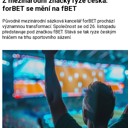
Z mezinárodní značky ryze česká:
forBET se mění na fBET
Původně mezinárodní sázková kancelář forBET prochází
významnou transformací. Společnost se od 26. listopadu
představuje pod značkou fBET. Stává se tak ryze českým
hráčem na trhu sportovního sázení.