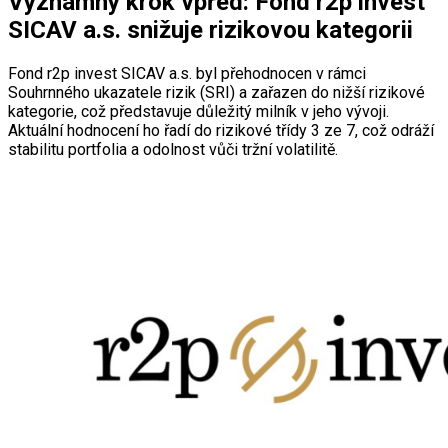
Významný krok vpřed: Fond r2p invest
SICAV a.s. snižuje rizikovou kategorii
Fond r2p invest SICAV a.s. byl přehodnocen v rámci
Souhrnného ukazatele rizik (SRI) a zařazen do nižší rizikové
kategorie, což představuje důležitý milník v jeho vývoji.
Aktuální hodnocení ho řadí do rizikové třídy 3 ze 7, což odráží
stabilitu portfolia a odolnost vůči tržní volatilitě.