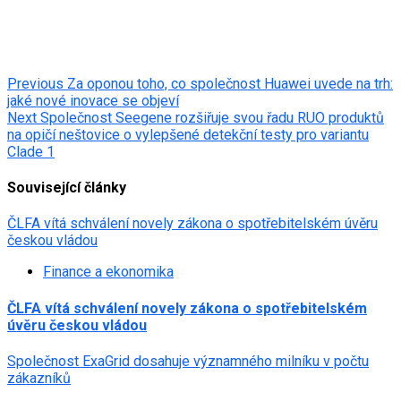
Post
Previous
Za oponou toho, co společnost Huawei uvede na trh:
jaké nové inovace se objeví
navigation
Next
Společnost Seegene rozšiřuje svou řadu RUO produktů
na opičí neštovice o vylepšené detekční testy pro variantu
Clade 1
Související články
ČLFA vítá schválení novely zákona o spotřebitelském úvěru
českou vládou
Finance a ekonomika
ČLFA vítá schválení novely zákona o spotřebitelském
úvěru českou vládou
Společnost ExaGrid dosahuje významného milníku v počtu
zákazníků