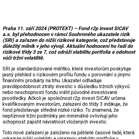
Praha 11. září 2024 (PROTEXT) – Fond r2p invest SICAV
a.s. byl přehodnocen v rámci Souhrnného ukazatele rizik
(SRI) a zařazen do nižší rizikové kategorie, což představuje
důležitý milník v jeho vývoji. Aktuální hodnocení ho řadí do
rizikové třídy 3 ze 7, což odráží stabilitu portfolia a odolnost
vůči tržní volatilitě.
SRI je standardizované měřítko, které investorům poskytuje
jasný přehled o rizikovém profilu fondu v porovnání s jinými
finančními produkty na trhu. Ukazatel odhaduje
pravděpodobnost ztráty investic v důsledku tržních výkyvů
nebo neschopnosti fondu vrátit původně investované
prostředky. Ačkoli je společnost r2p invest SICAV určena
kvalifikovaným investorům, zařazení do třídy 3 indikuje, že
fond představuje středně nízké riziko. To znamená, že
nepříznivé tržní podmínky jen minimálně ovlivňují jeho
schopnost zajistit návratnost vložených investic.
Toto nové zařazení je založeno na pětileté časové řadě, která
vykazuje nižší volatilitu a výraznou stabilitu portfolia v