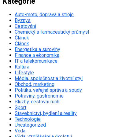
Kategorie
Auto-moto, doprava a stroje
Byznys
Cestování
Chemický a farmaceutický průmysl
Článek
Článek
Energetika a suroviny
Finance a ekonomika
IT a telekomunikace
Kultura
Lifestyle
Média, společnost a životní styl
Obchod, marketing
Politika, veřejná správa a soudy
Potraviny, gastronomie
Služby, cestovní ruch
Sport
Stavebnictví, bydlení a reality
Technologie
Uncategorized
Věda
Věda, vzdělávání a školství