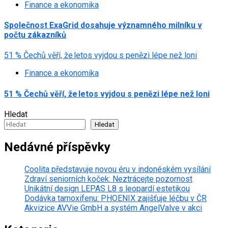
Finance a ekonomika
Společnost ExaGrid dosahuje významného milníku v
počtu zákazníků
51 % Čechů věří, že letos vyjdou s penězi lépe než loni
Finance a ekonomika
51 % Čechů věří, že letos vyjdou s penězi lépe než loni
Hledat
Hledat
Nedávné příspěvky
Coolita představuje novou éru v indonéském vysílání
Zdraví seniorních koček: Neztrácejte pozornost
Unikátní design LEPAS L8 s leopardí estetikou
Dodávka tamoxifenu: PHOENIX zajišťuje léčbu v ČR
Akvizice AVVie GmbH a systém AngelValve v akci