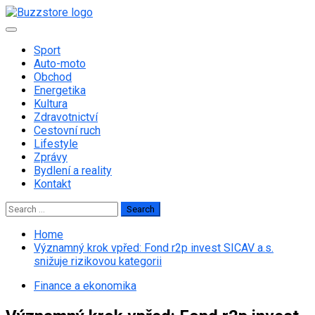
Skip
to
Primary
content
Menu
Sport
Auto-moto
Obchod
Energetika
Kultura
Zdravotnictví
Cestovní ruch
Lifestyle
Zprávy
Bydlení a reality
Kontakt
Search
for:
Home
Významný krok vpřed: Fond r2p invest SICAV a.s.
snižuje rizikovou kategorii
Finance a ekonomika