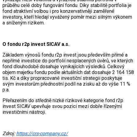
průběhu celé doby fungování fondu. Díky stabilitě portfolia je
fond atraktivní volbou i pro konzervativněji zaměřené
investory, kteří hledají vyvážený poměr mezi silným výkonem
a sníženým rizikem.
O fondu r2p invest SICAV a.s.
Základem výnosů fondu r2p invest jsou především přímé a
nepřímé investice do portfolií nesplacených úvěrů, ve kterých
fond dlouhodobě dosahuje vynikajících výsledků. Celkový
objem majetku fondu podle aktuálních dat dosahuje 2 164 158
tis. Kč a díky propracované investiční strategii poskytuje
svým investorům přednostní podíl na zisku až do výše 11 %
p.a.
Přeřazením do středně nízké rizikové kategorie fond r2p
invest SICAV upevňuje svou pozici mezi dobře řízenými
investičními nástroji.
Zdroj:
https://crs-company.cz/