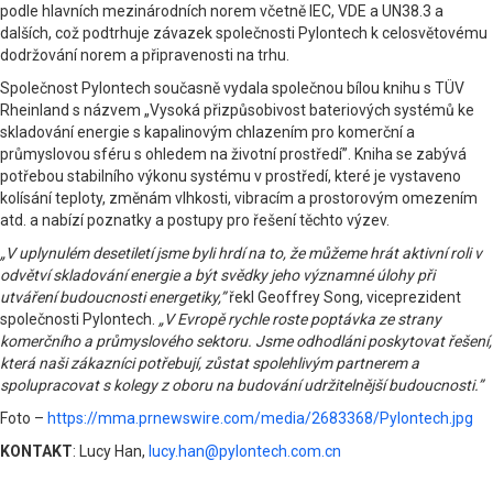
podle hlavních mezinárodních norem včetně IEC, VDE a UN38.3 a
dalších, což podtrhuje závazek společnosti Pylontech k celosvětovému
dodržování norem a připravenosti na trhu.
Společnost Pylontech současně vydala společnou bílou knihu s TÜV
Rheinland s názvem „Vysoká přizpůsobivost bateriových systémů ke
skladování energie s kapalinovým chlazením pro komerční a
průmyslovou sféru s ohledem na životní prostředí”. Kniha se zabývá
potřebou stabilního výkonu systému v prostředí, které je vystaveno
kolísání teploty, změnám vlhkosti, vibracím a prostorovým omezením
atd. a nabízí poznatky a postupy pro řešení těchto výzev.
„V uplynulém desetiletí jsme byli hrdí na to, že můžeme hrát aktivní roli v
odvětví skladování energie a být svědky jeho významné úlohy při
utváření budoucnosti energetiky,”
řekl Geoffrey Song, viceprezident
společnosti Pylontech.
„V Evropě rychle roste poptávka ze strany
komerčního a průmyslového sektoru. Jsme odhodláni poskytovat řešení,
která naši zákazníci potřebují, zůstat spolehlivým partnerem a
spolupracovat s kolegy z oboru na budování udržitelnější budoucnosti.”
Foto –
https://mma.prnewswire.com/media/2683368/Pylontech.jpg
KONTAKT
: Lucy Han,
lucy.han@pylontech.com.cn