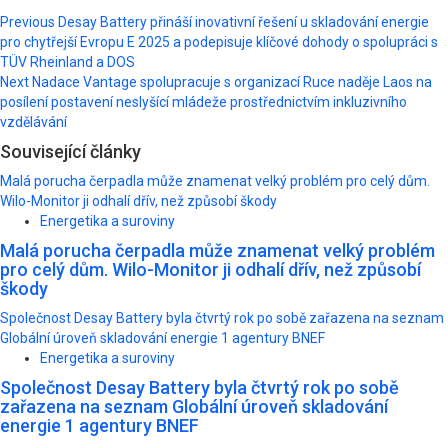
Post
Previous
Desay Battery přináší inovativní řešení u skladování energie
pro chytřejší Evropu E 2025 a podepisuje klíčové dohody o spolupráci s
navigation
TÜV Rheinland a DOS
Next
Nadace Vantage spolupracuje s organizací Ruce naděje Laos na
posílení postavení neslyšící mládeže prostřednictvím inkluzivního
vzdělávání
Související články
Malá porucha čerpadla může znamenat velký problém pro celý dům.
Wilo-Monitor ji odhalí dřív, než způsobí škody
Energetika a suroviny
Malá porucha čerpadla může znamenat velký problém
pro celý dům. Wilo-Monitor ji odhalí dřív, než způsobí
škody
Společnost Desay Battery byla čtvrtý rok po sobě zařazena na seznam
Globální úroveň skladování energie 1 agentury BNEF
Energetika a suroviny
Společnost Desay Battery byla čtvrtý rok po sobě
zařazena na seznam Globální úroveň skladování
energie 1 agentury BNEF