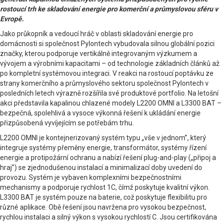
rostoucí trh ke skladování energie pro komerční a průmyslovou sféru v
Evropě.
Jako průkopník a vedoucí hráč v oblasti skladování energie pro
domácnosti si společnost Pylontech vybudovala silnou globální pozici
značky, kterou podporuje vertikálně integrovaným výzkumem a
vývojem a výrobními kapacitami – od technologie základních článků až
po kompletní systémovou integraci. V reakci na rostoucí poptávku ze
strany komerčního a průmyslového sektoru společnost Pylontech v
posledních letech výrazně rozšířila své produktové portfolio. Na letošní
akci představila kapalinou chlazené modely L2200 OMNI a L3300 BAT –
bezpečná, spolehlivá a vysoce výkonná řešení k ukládání energie
přizpůsobená vyvíjejícím se potřebám trhu.
L2200 OMNI je kontejnerizovaný systém typu „vše v jednom”, který
integruje systémy přeměny energie, transformátor, systémy řízení
energie a protipožární ochranu a nabízí řešení plug-and-play („připoj a
hraj”) se zjednodušenou instalací a minimalizací doby uvedení do
provozu. Systém je vybaven komplexními bezpečnostními
mechanismy a podporuje rychlost 1C, čímž poskytuje kvalitní výkon.
L3300 BAT je systém pouze na baterie, což poskytuje flexibilitu pro
různé aplikace. Obě řešení jsou navržena pro vysokou bezpečnost,
rychlou instalaci a silný výkon s vysokou rychlostí C. Jsou certifikována