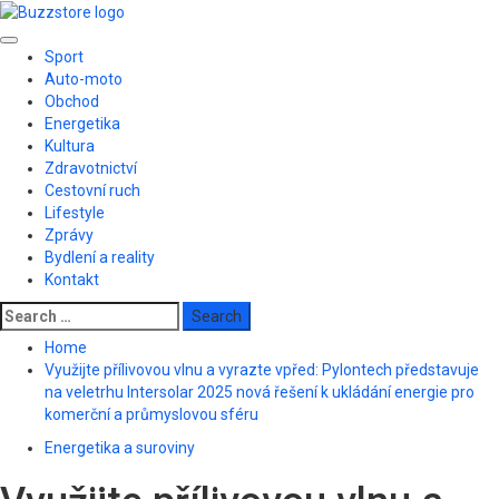
Skip
to
Primary
content
Sport
Menu
Auto-moto
Obchod
Energetika
Kultura
Zdravotnictví
Cestovní ruch
Lifestyle
Zprávy
Bydlení a reality
Kontakt
Search
for:
Home
Využijte přílivovou vlnu a vyrazte vpřed: Pylontech představuje
na veletrhu Intersolar 2025 nová řešení k ukládání energie pro
komerční a průmyslovou sféru
Energetika a suroviny