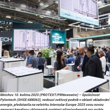
Mnichov 10. května 2025 (PROTEXT/PRNewswire) – Společnost
Pylontech (SHSE:688063), vedoucí světový podnik v oblasti skladování
energie, představila na veletrhu Intersolar Europe 2025 svou novou
generaci kapalinou chlazených systémů přizpůsobených pro rychle