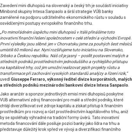
Zavedení mini dluhopisů na slovenský a český trh je součástí iniciativy
Minibond skupiny Intesa Sanpaolo a širší strategie VÚB banky
zaměřené na podporu udržitelného ekonomického růstu v souladu s
osvědčenými postupy evropského finančního trhu.
„Po mimořádném úspěchu mini dluhopisů v Itálii přinášíme toto
inovativní finanční řešení společnostem v celé střední a východní Evropě.
První výsledky jsou slibné: jen v Chorvatsku jsme za pouhých šest měsíců
umístili 60 milionů eur. Nyní rozšiřujeme tuto iniciativu na Slovensko,
Srbsko a Českou republiku. Náš cíl je jasný – posílit postavení malých a
středních podniků prostřednictvím jednoduššího a rychlejšího přístupu
na kapitálové trhy, což jim umožní realizovat jejich projekty růstu a
transformace při zachování vysokých standardů analýzy a řízení rizik,“
uvedl
Giuseppe Ferraro, výkonný ředitel divize korporátních, malých
a středních podniků mezinárodní bankovní divize Intesa Sanpaolo
.
Jako aranžér a sponzor jednotlivých emisí mini dluhopisů poskytne
VUB alternativní zdroj financování pro malé a střední podniky, které
chtějí diverzifikovat své zdroje kapitálu a získat přístup k finančním
prostředkům pro rozvoj a růst prostřednictvím kapitálového trhu, aniž
by se spoléhaly výhradně na tradiční formy úvěrů. Tato inovativní
metoda financování dále posiluje pozici banky jako lídra na trhu a
představuje důležitý krok vpřed ve vývoji a diverzifikaci finančního