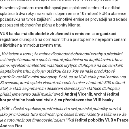
Hlavními výhodami mini dluhopisů jsou splatnost sedm let a odklad
splatnosti dva roky, maximální objem emise 10 milionů EUR a absence
požadavku na tvrdé zajištění. Jednotlivé emise se provádějí na základě
posouzení obchodního plánu a bonity klienta.
VUB banka má dlouholeté zkušenosti s emisemi a organizací
registrace dluhopisů na domácím trhu a přístupem k nejlepším cenám
a likviditě na mimoburzovním trhu.
„Vzhledem k tomu, že máme dlouhodobé obchodní vztahy s předními
světovými bankami a společnostmi působícími na kapitálovém trhu a
jsme největším emitentem vlastních krytých dluhopisů na slovenském
kapitálovém trhu, bylo jen otázkou času, kdy se naše produktové
portfolio rozšíří o mini dluhopisy. Poté, co se VUB stala první bankou na
Slovensku, která vydala vlastní referenční emise v hodnotě 500 milionů
EUR, a stala se primárním dealerem slovenských státních dluhopisů,
přidali jsme tento další milník,“
uvedl
Andrej Viceník, vrchní ředitel
korporátního bankovnictví a člen představenstva VÚB banky
.
„VÚB v České republice prostřednictvím své pražské pobočky otevírá
jako první banka tuto možnost i pro české firemní klienty a těšíme se, že
je o tuto možnost financování zájem,“
říká
ředitel pobočky VÚB v Praze
Andrea Fiori
.