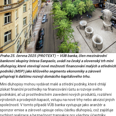
Praha 25. června 2025 (PROTEXT) – VÚB banka, člen mezinárodní
bankovní skupiny Intesa Sanpaolo, uvádí na český a slovenský trh mini
dluhopisy, které otevírají nové možnosti financování malých a středních
podniků (MSP) jako klíčového segmentu ekonomiky a zároveň
přispívají k dalšímu rozvoji domácího kapitálového trhu.
Mini dluhopisy mohou vydávat malé a střední podniky, které chtějí
získat finanční prostředky na financování růstu a rozvoje svého
podnikání, ať už prostřednictvím zavedení nových produktů, rozšíření
výrobních a prodejních kapacit, vstupu na nové trhy nebo akvizicí jiných
společností. V tomto případě VÚB banka vystupuje jako aranžér a
sponzor emise a zároveň upisuje celou částku dluhopisů, což zajišťuje
rychlost realizace a bezpečnost transakce pro všechny účastníky.