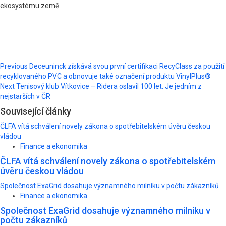
ekosystému země.
Post
Previous
Deceuninck získává svou první certifikaci RecyClass za použití
recyklovaného PVC a obnovuje také označení produktu VinylPlus®
navigation
Next
Tenisový klub Vítkovice – Ridera oslavil 100 let. Je jedním z
nejstarších v ČR
Související články
ČLFA vítá schválení novely zákona o spotřebitelském úvěru českou
vládou
Finance a ekonomika
ČLFA vítá schválení novely zákona o spotřebitelském
úvěru českou vládou
Společnost ExaGrid dosahuje významného milníku v počtu zákazníků
Finance a ekonomika
Společnost ExaGrid dosahuje významného milníku v
počtu zákazníků