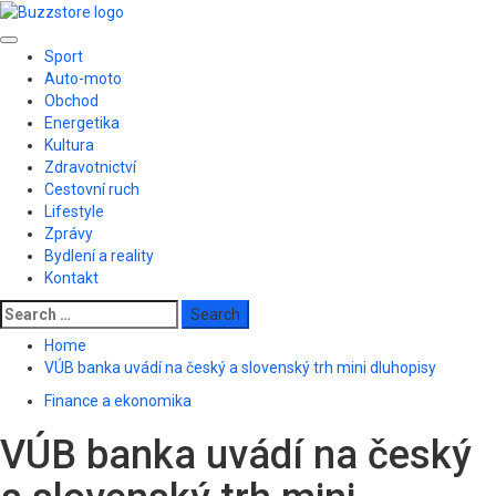
Skip
to
Primary
content
Sport
Menu
Auto-moto
Obchod
Energetika
Kultura
Zdravotnictví
Cestovní ruch
Lifestyle
Zprávy
Bydlení a reality
Kontakt
Search
for:
Home
VÚB banka uvádí na český a slovenský trh mini dluhopisy
Finance a ekonomika
VÚB banka uvádí na český