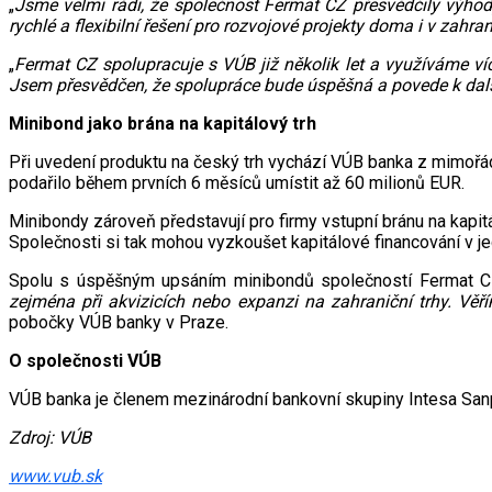
„
Jsme velmi rádi, že společnost Fermat CZ přesvědčily výho
rychlé a flexibilní řešení pro rozvojové projekty doma i v zahran
„
Fermat CZ spolupracuje
s VÚB již několik let a využíváme v
Jsem přesvědčen, že spolupráce bude úspěšná a povede k další
Minibond jako brána na kapitálový trh
Při uvedení produktu na český trh vychází VÚB banka z mimořádn
podařilo během prvních 6 měsíců umístit až 60 milionů EUR.
Minibondy zároveň představují pro firmy vstupní bránu na kapitá
Společnosti si tak mohou vyzkoušet kapitálové financování v j
Spolu s úspěšným upsáním minibondů společností Fermat CZ 
zejména při akvizicích nebo expanzi na zahraniční trhy. Vě
pobočky VÚB banky v Praze.
O společnosti VÚB
VÚB banka je členem mezinárodní bankovní skupiny Intesa Sanp
Zdroj: VÚB
www.vub.sk