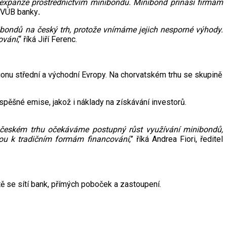
 expanze prostřednictvím minibondu. Minibond přináší firmám
í VÚB banky
.
ibondů na český trh, protože vnímáme jejich nesporné výhody.
ování
,“ říká Jiří Ferenc.
ionu střední a východní Evropy. Na chorvatském trhu se skupině
spěšné emise, jakož i náklady na získávání investorů.
českém trhu očekáváme postupný růst využívání minibondů,
vou k tradičním formám financování
,” říká Andrea Fiori, ředitel
 se sítí bank, přímých poboček a zastoupení.