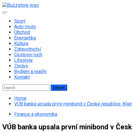
Skip
to
Primary
content
Menu
Sport
Auto-moto
Obchod
Energetika
Kultura
Zdravotnictví
Cestovní ruch
Lifestyle
Zprávy
Bydlení a reality
Kontakt
Search
for:
Home
VÚB banka upsala první minibond v České republice. Klie
Finance a ekonomika
VÚB banka upsala první minibond v České