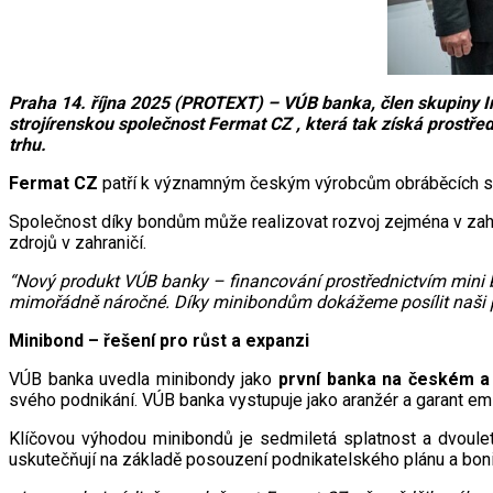
Praha 14. října 2025 (PROTEXT) – VÚB banka, člen skupiny I
strojírenskou společnost Fermat CZ , která tak získá prostř
trhu.
Fermat CZ
patří k významným českým výrobcům obráběcích stro
Společnost díky bondům může realizovat rozvoj zejména v zahra
zdrojů v zahraničí.
“Nový produkt VÚB banky – financování prostřednictvím mini b
mimořádně náročné. Díky minibondům dokážeme posílit naši p
Minibond – řešení pro růst a expanzi
VÚB banka uvedla minibondy jako
první banka na českém 
svého podnikání. VÚB banka vystupuje jako aranžér a garant em
Klíčovou výhodou minibondů je sedmiletá splatnost a dvoule
uskutečňují na základě posouzení podnikatelského plánu a bonit