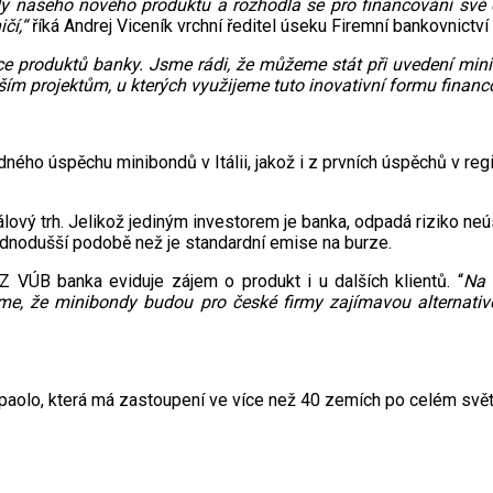
dy našeho nového produktu a rozhodla se pro financování své
ičí,“
říká Andrej Viceník vrchní ředitel úseku Firemní bankovnictv
íce produktů banky. Jsme rádi, že můžeme stát při uvedení min
m projektům, u kterých využijeme tuto inovativní formu financ
ého úspěchu minibondů v Itálii, jakož i z prvních úspěchů v reg
lový trh. Jelikož jediným investorem je banka, odpadá riziko neú
ednodušší podobě než je standardní emise na burze.
VÚB banka eviduje zájem o produkt i u dalších klientů. “
Na 
říme, že minibondy budou pro české firmy zajímavou alternati
aolo, která má zastoupení ve více než 40 zemích po celém světě