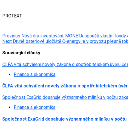
PROTEXT
Post
Previous
Nová éra investování: MONETA spouští vlastní fondy a
Next
Druhé bateriové úložiště C-energy je v provozu přesně ro
navigation
Související články
ČLFA vítá schválení novely zákona o spotřebitelském úvěru če
Finance a ekonomika
ČLFA vítá schválení novely zákona o spotřebitelském úvě
Společnost ExaGrid dosahuje významného milníku v počtu zák
Finance a ekonomika
Společnost ExaGrid dosahuje významného milníku v počtu