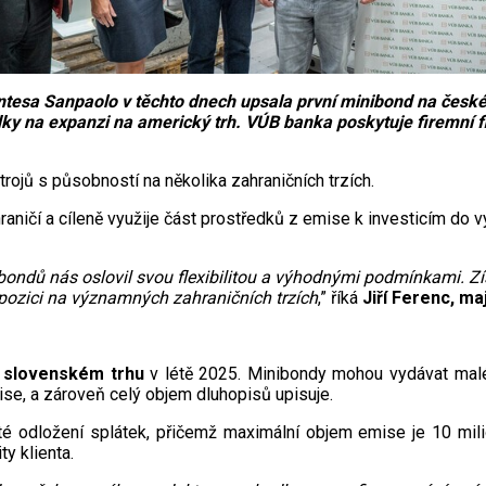
ntesa Sanpaolo v těchto dnech upsala první minibond na české
edky na expanzi na americký trh. VÚB banka poskytuje firemní
jů s působností na několika zahraničních trzích.
ničí a cíleně využije část prostředků z emise k investicím do v
ondů nás oslovil svou flexibilitou a výhodnými podmínkami. Získ
ozici na významných zahraničních trzích
,” říká
Jiří Ferenc, ma
a slovenském trhu
v létě 2025. Minibondy mohou vydávat malé 
ise, a zároveň celý objem dluhopisů upisuje.
té odložení splátek, přičemž maximální objem emise je 10 mili
y klienta.