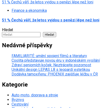
51 % Čechů věří, že letos vyjdou s penězi lépe než loni
Finance a ekonomika
51 % Čechů věří, že letos vyjdou s penězi lépe než loni
Hledat
Hledat
Nedávné příspěvky
FAMILIARITÉ: umění spojení filmů a literatury
Coolita představuje novou éru v indonéském vysílání
Zdraví seniorních koček: Neztrácejte pozornost
Unikátní design LEPAS L8 s leopardí estetikou
Dodávka tamoxifenu: PHOENIX zajišťuje léčbu v ČR
Kategorie
Auto-moto, doprava a stroje
Byznys
Cestování