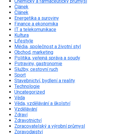
Chemický a farmaceutický průmysl
Článek
Článek
Energetika a suroviny
Finance a ekonomika
IT a telekomunikace
Kultura
Lifestyle
Média, společnost a životní styl
Obchod, marketing
Politika, veřejná správa a soudy
Potraviny, gastronomie
Služby, cestovní ruch
Sport
Stavebnictví, bydlení a reality
Technologie
Uncategorized
Věda
Věda, vzdělávání a školství
Vzdělávání
Zdraví
Zdravotnictví
Zpracovatelský a výrobní průmysl
Zpravodajství