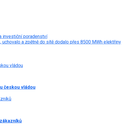
 investiční poradenství
k, uchovalo a zpětně do sítě dodalo přes 8500 MWh elektřiny
skou vládou
ru českou vládou
azníků
 zákazníků