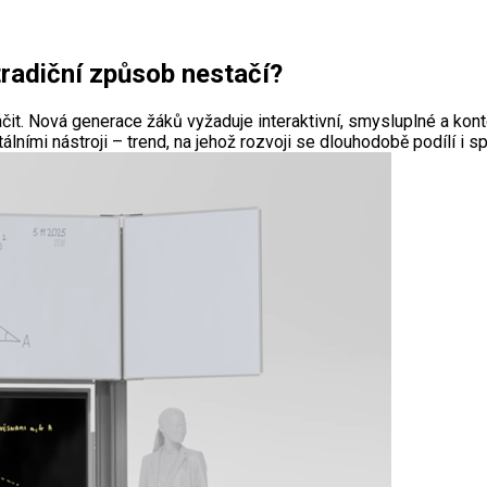
tradiční způsob nestačí?
tačit. Nová generace žáků vyžaduje interaktivní, smysluplné a kon
tálními nástroji – trend, na jehož rozvoji se dlouhodobě podílí i 