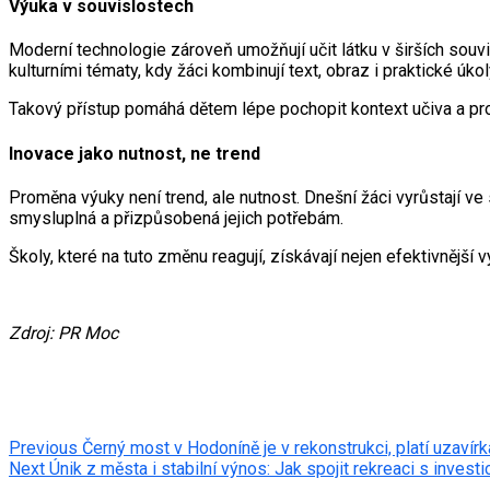
Výuka v souvislostech
Moderní technologie zároveň umožňují učit látku v širších souvi
kulturními tématy, kdy žáci kombinují text, obraz i praktické úkol
Takový přístup pomáhá dětem lépe pochopit kontext učiva a prop
Inovace jako nutnost, ne trend
Proměna výuky není trend, ale nutnost. Dnešní žáci vyrůstají ve s
smysluplná a přizpůsobená jejich potřebám.
Školy, které na tuto změnu reagují, získávají nejen efektivnější
Zdroj: PR Moc
Post
Previous
Černý most v Hodoníně je v rekonstrukci, platí uzavírk
Next
Únik z města i stabilní výnos: Jak spojit rekreaci s investi
navigation