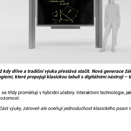
kdy dříve a tradiční výuka přestává stačit. Nová generace žák
emi, které propojují klasickou tabuli s digitálními nástroji – t
se třídy proměňují v hybridní učebny. Interaktivní technologie, j
pozornost.
část výuky, zároveň ale oceňují jednoduchost klasického psaní na