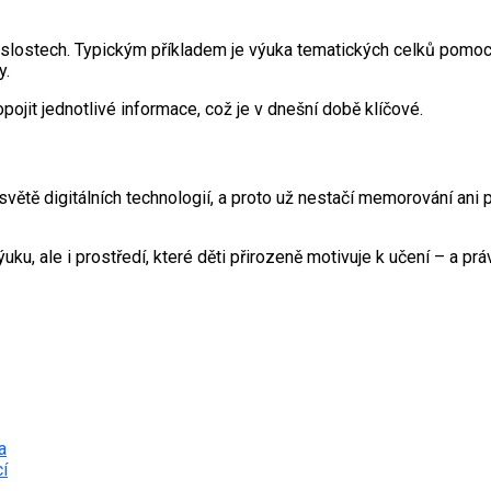
slostech. Typickým příkladem je výuka tematických celků pomocí in
y.
ojit jednotlivé informace, což je v dnešní době klíčové.
větě digitálních technologií, a proto už nestačí memorování ani pa
 výuku, ale i prostředí, které děti přirozeně motivuje k učení – a
a
cí