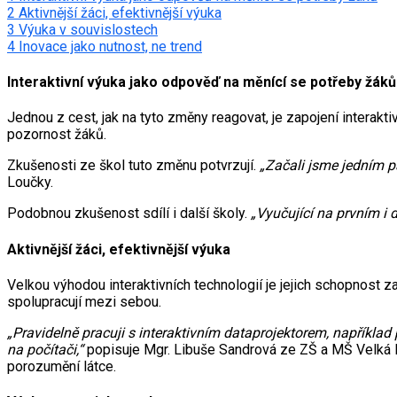
2
Aktivnější žáci, efektivnější výuka
3
Výuka v souvislostech
4
Inovace jako nutnost, ne trend
Interaktivní výuka jako odpověď na měnící se potřeby žáků
Jednou z cest, jak na tyto změny reagovat, je zapojení interakt
pozornost žáků.
Zkušenosti ze škol tuto změnu potvrzují.
„Začali jsme jedním p
Loučky.
Podobnou zkušenost sdílí i další školy.
„Vyučující na prvním i 
Aktivnější žáci, efektivnější výuka
Velkou výhodou interaktivních technologií je jejich schopnost z
spolupracují mezi sebou.
„Pravidelně pracuji s interaktivním dataprojektorem, například 
na počítači,“
popisuje Mgr. Libuše Sandrová ze ZŠ a MŠ Velká Bys
porozumění látce.