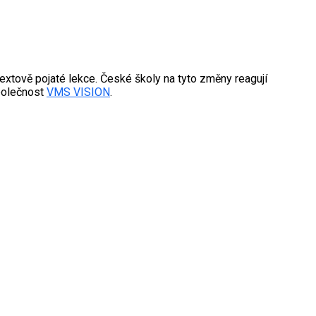
textově pojaté lekce. České školy na tyto změny reagují
společnost
VMS VISION
.