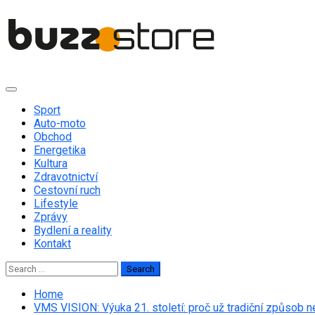
Skip
to
content
Primary
Menu
Sport
Auto-moto
Obchod
Energetika
Kultura
Zdravotnictví
Cestovní ruch
Lifestyle
Zprávy
Bydlení a reality
Kontakt
Search
for:
Home
VMS VISION: Výuka 21. století: proč už tradiční způsob n