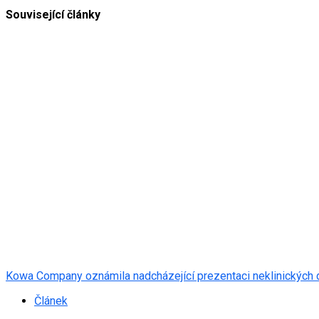
Související články
Kowa Company oznámila nadcházející prezentaci neklinických 
Článek