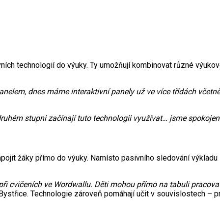
ivních technologií do výuky. Ty umožňují kombinovat různé výukové
anelem, dnes máme interaktivní panely už ve více třídách včetně
druhém stupni začínají tuto technologii využívat… jsme spokojeni
apojit žáky přímo do výuky. Namísto pasivního sledování výkladu s
při cvičeních ve Wordwallu. Děti mohou přímo na tabuli pracovat a
třice. Technologie zároveň pomáhají učit v souvislostech – propo