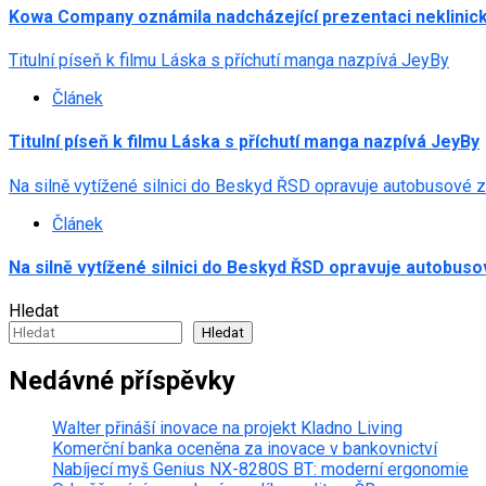
Kowa Company oznámila nadcházející prezentaci neklinick
Titulní píseň k filmu Láska s příchutí manga nazpívá JeyBy
Článek
Titulní píseň k filmu Láska s příchutí manga nazpívá JeyBy
Na silně vytížené silnici do Beskyd ŘSD opravuje autobusové 
Článek
Na silně vytížené silnici do Beskyd ŘSD opravuje autobus
Hledat
Hledat
Nedávné příspěvky
Walter přináší inovace na projekt Kladno Living
Komerční banka oceněna za inovace v bankovnictví
Nabíjecí myš Genius NX-8280S BT: moderní ergonomie