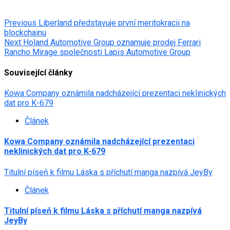
Post
Previous
Liberland představuje první meritokracii na
blockchainu
navigation
Next
Holand Automotive Group oznamuje prodej Ferrari
Rancho Mirage společnosti Lapis Automotive Group
Související články
Kowa Company oznámila nadcházející prezentaci neklinických
dat pro K-679
Článek
Kowa Company oznámila nadcházející prezentaci
neklinických dat pro K-679
Titulní píseň k filmu Láska s příchutí manga nazpívá JeyBy
Článek
Titulní píseň k filmu Láska s příchutí manga nazpívá
JeyBy