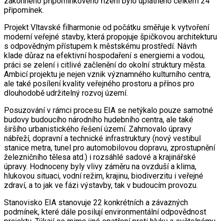
zákonného připomínkového řízení bylo uplatněno celkem 24
připomínek.
Projekt Vltavské filharmonie od počátku směřuje k vytvoření
moderní veřejné stavby, která propojuje špičkovou architekturu
s odpovědným přístupem k městskému prostředí. Návrh
klade důraz na efektivní hospodaření s energiemi a vodou,
práci se zelení i citlivé začlenění do okolní struktury města.
Ambicí projektu je nejen vznik významného kulturního centra,
ale také posílení kvality veřejného prostoru a přínos pro
dlouhodobě udržitelný rozvoj území.
Posuzování v rámci procesu EIA se netýkalo pouze samotné
budovy budoucího národního hudebního centra, ale také
širšího urbanistického řešení území. Zahrnovalo úpravy
nábřeží, dopravní a technické infrastruktury (nový vestibul
stanice metra, tunel pro automobilovou dopravu, zprostupnění
železničního tělesa atd.) i rozsáhlé sadové a krajinářské
úpravy. Hodnoceny byly vlivy záměru na ovzduší a klima,
hlukovou situaci, vodní režim, krajinu, biodiverzitu i veřejné
zdraví, a to jak ve fázi výstavby, tak v budoucím provozu.
Stanovisko EIA stanovuje 22 konkrétních a závazných
podmínek, které dále posilují environmentální odpovědnost