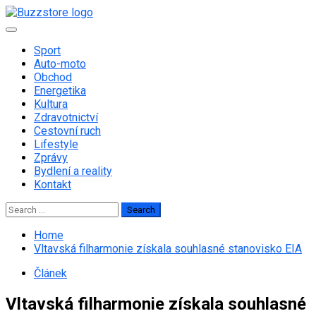
Skip
to
Primary
content
Menu
Sport
Auto-moto
Obchod
Energetika
Kultura
Zdravotnictví
Cestovní ruch
Lifestyle
Zprávy
Bydlení a reality
Kontakt
Search
for:
Home
Vltavská filharmonie získala souhlasné stanovisko EIA
Článek
Vltavská filharmonie získala souhlasné