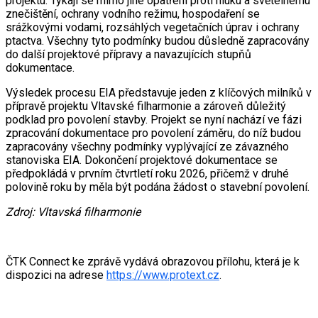
projektu. Týkají se mimo jiné opatření proti hluku a světelnému
znečištění, ochrany vodního režimu, hospodaření se
srážkovými vodami, rozsáhlých vegetačních úprav i ochrany
ptactva. Všechny tyto podmínky budou důsledně zapracovány
do další projektové přípravy a navazujících stupňů
dokumentace.
Výsledek procesu EIA představuje jeden z klíčových milníků v
přípravě projektu Vltavské filharmonie a zároveň důležitý
podklad pro povolení stavby. Projekt se nyní nachází ve fázi
zpracování dokumentace pro povolení záměru, do níž budou
zapracovány všechny podmínky vyplývající ze závazného
stanoviska EIA. Dokončení projektové dokumentace se
předpokládá v prvním čtvrtletí roku 2026, přičemž v druhé
polovině roku by měla být podána žádost o stavební povolení.
Zdroj: Vltavská filharmonie
ČTK Connect ke zprávě vydává obrazovou přílohu, která je k
dispozici na adrese
https://www.protext.cz
.