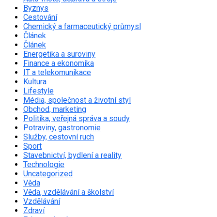
Byznys
Cestování
Chemický a farmaceutický průmysl
Článek
Článek
Energetika a suroviny
Finance a ekonomika
IT a telekomunikace
Kultura
Lifestyle
Média, společnost a životní styl
Obchod, marketing
Politika, veřejná správa a soudy
Potraviny, gastronomie
Služby, cestovní ruch
Sport
Stavebnictví, bydlení a reality
Technologie
Uncategorized
Věda
Věda, vzdělávání a školství
Vzdělávání
Zdraví