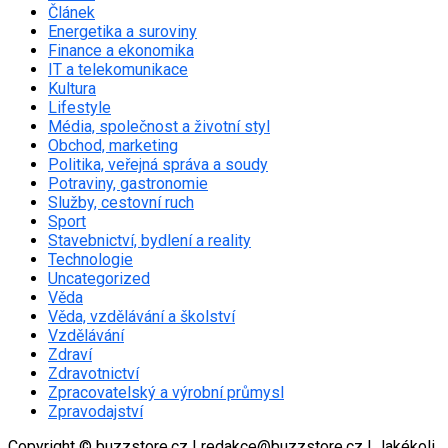
Článek
Energetika a suroviny
Finance a ekonomika
IT a telekomunikace
Kultura
Lifestyle
Média, společnost a životní styl
Obchod, marketing
Politika, veřejná správa a soudy
Potraviny, gastronomie
Služby, cestovní ruch
Sport
Stavebnictví, bydlení a reality
Technologie
Uncategorized
Věda
Věda, vzdělávání a školství
Vzdělávání
Zdraví
Zdravotnictví
Zpracovatelský a výrobní průmysl
Zpravodajství
Copyright © buzzstore.cz | redakce@buzzstore.cz | Jakékoli