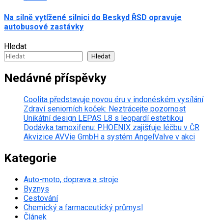
Na silně vytížené silnici do Beskyd ŘSD opravuje
autobusové zastávky
Hledat
Hledat
Nedávné příspěvky
Coolita představuje novou éru v indonéském vysílání
Zdraví seniorních koček: Neztrácejte pozornost
Unikátní design LEPAS L8 s leopardí estetikou
Dodávka tamoxifenu: PHOENIX zajišťuje léčbu v ČR
Akvizice AVVie GmbH a systém AngelValve v akci
Kategorie
Auto-moto, doprava a stroje
Byznys
Cestování
Chemický a farmaceutický průmysl
Článek