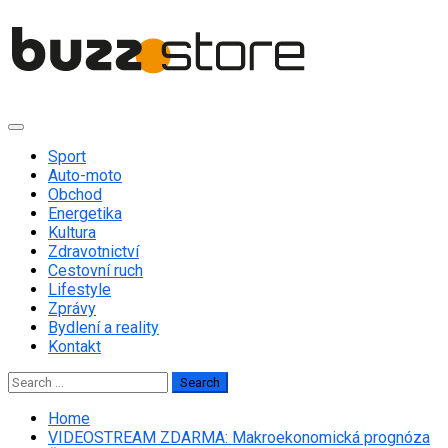
Skip
to
content
Primary
Menu
Sport
Auto-moto
Obchod
Energetika
Kultura
Zdravotnictví
Cestovní ruch
Lifestyle
Zprávy
Bydlení a reality
Kontakt
Search
for:
Home
VIDEOSTREAM ZDARMA: Makroekonomická prognóza