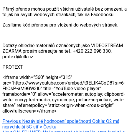
Přímý přenos mohou použít všichni uživatelé bez omezení, a
to jak na svých webových stránkách, tak na Facebooku.
Zasíláme kód přenosu pro vložení do webových stránek.
Dotazy ohledně materiálů označených jako VIDEOSTREAM
ZDARMA prosím adresujte na tel.: +420 222 098 330,
protext@ctk.cz.
PROTEXT
<iframe width=”560″ height=”315″
src=”https://www.youtube.com/embed/t3ELtK4CoD8?si=6-
FhCsP-aM9GW3l0″ title=”YouTube video player”
frameborder=”0″ allow=”accelerometer; autoplay; clipboard-
write; encrypted-media; gyroscope; picture-in-picture; web-
share” referrerpolicy=”strict-origin-when-cross-origin”
allowfullscreen></iframe>
Post
Previous
Nezávislé hodnocení společnosti Ookla: O2 má
nejrychlejší 5G síť v Česku
navigation