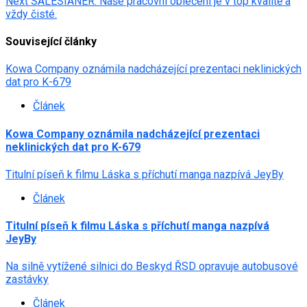
Next
SALESIANER: Naše pracovní oblečení je v top kvalitě a
vždy čisté.
Související články
Kowa Company oznámila nadcházející prezentaci neklinických
dat pro K-679
Článek
Kowa Company oznámila nadcházející prezentaci
neklinických dat pro K-679
Titulní píseň k filmu Láska s příchutí manga nazpívá JeyBy
Článek
Titulní píseň k filmu Láska s příchutí manga nazpívá
JeyBy
Na silně vytížené silnici do Beskyd ŘSD opravuje autobusové
zastávky
Článek