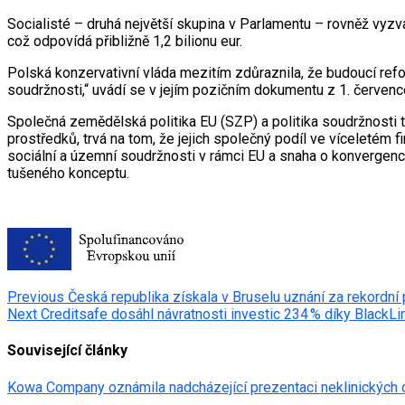
Socialisté – druhá největší skupina v Parlamentu – rovněž vyzv
což odpovídá přibližně 1,2 bilionu eur.
Polská konzervativní vláda mezitím zdůraznila, že budoucí refor
soudržnosti,“ uvádí se v jejím pozičním dokumentu z 1. červenc
Společná zemědělská politika EU (SZP) a politika soudržnosti t
prostředků, trvá na tom, že jejich společný podíl ve víceletém
sociální a územní soudržnosti v rámci EU a snaha o konvergenci
tušeného konceptu.
Post
Previous
Česká republika získala v Bruselu uznání za rekordní
Next
Creditsafe dosáhl návratnosti investic 234 % díky Black
navigation
Související články
Kowa Company oznámila nadcházející prezentaci neklinických 