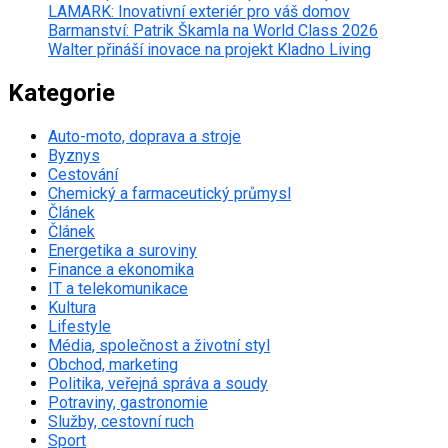
LAMARK: Inovativní exteriér pro váš domov
Barmanství: Patrik Škamla na World Class 2026
Walter přináší inovace na projekt Kladno Living
Kategorie
Auto-moto, doprava a stroje
Byznys
Cestování
Chemický a farmaceutický průmysl
Článek
Článek
Energetika a suroviny
Finance a ekonomika
IT a telekomunikace
Kultura
Lifestyle
Média, společnost a životní styl
Obchod, marketing
Politika, veřejná správa a soudy
Potraviny, gastronomie
Služby, cestovní ruch
Sport