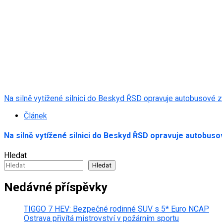
Na silně vytížené silnici do Beskyd ŘSD opravuje autobusové 
Článek
Na silně vytížené silnici do Beskyd ŘSD opravuje autobus
Hledat
Hledat
Nedávné příspěvky
TIGGO 7 HEV: Bezpečné rodinné SUV s 5* Euro NCAP
Ostrava přivítá mistrovství v požárním sportu