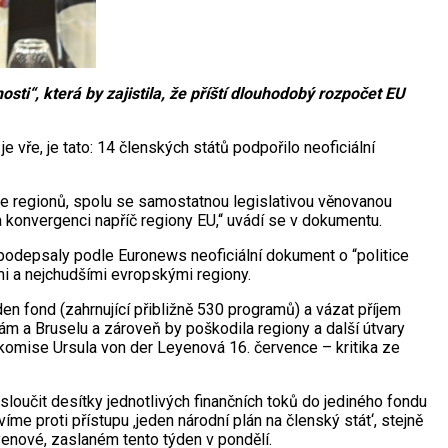
i“, která by zajistila, že příští dlouhodobý rozpočet EU
e vře, je tato: 14 členských států podpořilo neoficiální
je regionů, spolu se samostatnou legislativou věnovanou
a konvergenci napříč regiony EU,“ uvádí se v dokumentu.
 podepsaly podle Euronews neoficiální dokument o “politice
mi a nejchudšími evropskými regiony.
en fond (zahrnující přibližně 530 programů) a vázat příjem
dám a Bruselu a zároveň by poškodila regiony a další útvary
omise Ursula von der Leyenová 16. července – kritika ze
oučit desítky jednotlivých finančních toků do jediného fondu
me proti přístupu ‚jeden národní plán na členský stát‘, stejně
eyenové, zaslaném tento týden v pondělí.