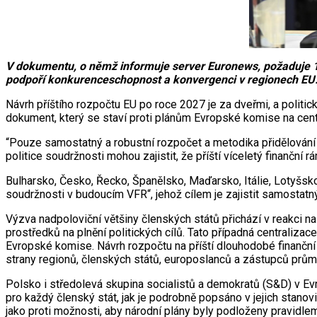
V dokumentu, o němž informuje server Euronews, požaduje 14 
podpoří konkurenceschopnost a konvergenci v regionech EU
Návrh příštího rozpočtu EU po roce 2027 je za dveřmi, a politická
dokument, který se staví proti plánům Evropské komise na centr
“Pouze samostatný a robustní rozpočet a metodika přidělování 
politice soudržnosti mohou zajistit, že příští víceletý finanč
Bulharsko, Česko, Řecko, Španělsko, Maďarsko, Itálie, Lotyšsk
soudržnosti v budoucím VFR“, jehož cílem je zajistit samostat
Výzva nadpoloviční většiny členských států přichází v reakci na
prostředků na plnění politických cílů. Tato případná centraliza
Evropské komise. Návrh rozpočtu na příští dlouhodobé finančn
strany regionů, členských států, europoslanců a zástupců průmy
Polsko i středolevá skupina socialistů a demokratů (S&D) v Ev
pro každý členský stát, jak je podrobně popsáno v jejich stanovi
jako proti možnosti, aby národní plány byly podloženy pravidlem