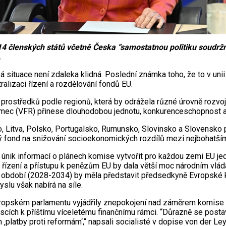
členských států včetně Česka “samostatnou politiku soudržnost
.
 situace není zdaleka klidná. Poslední známka toho, že to v unii j
alizaci řízení a rozdělování fondů EU.
prostředků podle regionů, která by odrážela různé úrovně rozvo
ní rámec (VFR) přinese dlouhodobou jednotu, konkurenceschopnost 
o, Litva, Polsko, Portugalsko, Rumunsko, Slovinsko a Slovensko
ný fond na snižování socioekonomických rozdílů mezi nejbohatší
 únik informací o plánech komise vytvořit pro každou zemi EU jed
ce řízení a přístupu k penězům EU by dala větší moc národním vlá
í období (2028-2034) by měla představit předsedkyně Evropské k
slu však nabírá na síle.
ropském parlamentu vyjádřily znepokojení nad záměrem komise sl
scích k příštímu víceletému finančnímu rámci. “Důrazně se postaví
 ‚platby proti reformám‘,“ napsali socialisté v dopise von der L