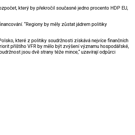
 rozpočet, který by překročil současné jedno procento HDP EU,
inancování. “Regiony by měly zůstat jádrem politiky
lsko, které z politiky soudržnosti získává nejvíce finančních
 priorit příštího VFR by mělo být zvýšení významu hospodářské,
udržnost jsou dvě strany téže mince,“ uzavírají odpůrci