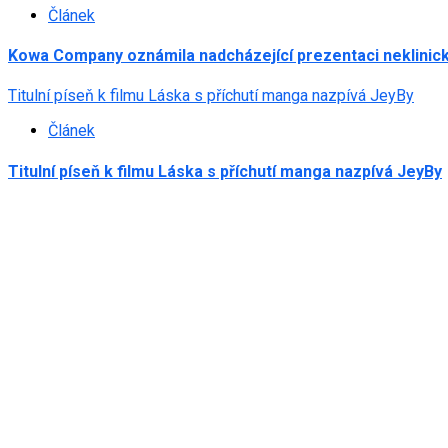
Článek
Kowa Company oznámila nadcházející prezentaci neklinick
Titulní píseň k filmu Láska s příchutí manga nazpívá JeyBy
Článek
Titulní píseň k filmu Láska s příchutí manga nazpívá JeyBy