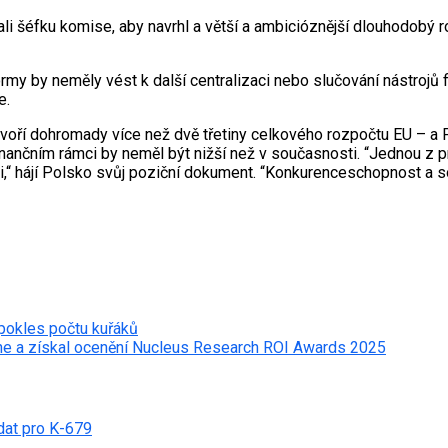
ali šéfku komise, aby navrhl a větší a ambicióznější dlouhodobý
my by neměly vést k další centralizaci nebo slučování nástrojů f
e.
voří dohromady více než dvě třetiny celkového rozpočtu EU – a Po
 finančním rámci by neměl být nižší než v současnosti. “Jednou z
,“ hájí Polsko svůj poziční dokument. “Konkurenceschopnost a so
 pokles počtu kuřáků
Line a získal ocenění Nucleus Research ROI Awards 2025
dat pro K-679