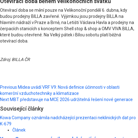
Otevírací doba během velikonočních svátků
Otevírací doba se mění pouze na Velikonoční pondělí 6. dubna, kdy
budou prodejny BILLA zavřené. Výjimkou jsou prodejny BILLA na
hlavním nádraží v Praze a Brně, na Letišti Václava Havla a prodejny na
čerpacích stanicích s konceptem Shell stop & shop a OMV VIVA BILLA,
které budou otevřené. Na Velký pátek i Bílou sobotu platí běžná
otevírací doba.
Zdroj: BILLA ČR
Post
Previous
Midea uvádí VRF V9: Nová definice účinnosti v oblasti
komerční vzduchotechniky a klimatizace
navigation
Next
MBT představuje na MCE 2026 udržitelná řešení nové generace
Související články
Kowa Company oznámila nadcházející prezentaci neklinických dat pro
K-679
Článek