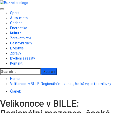
Skip
to
Primary
content
Sport
Menu
Auto-moto
Obchod
Energetika
Kultura
Zdravotnictví
Cestovní ruch
Lifestyle
Zprávy
Bydlení a reality
Kontakt
Search
for:
Home
Velikonoce v BILLE: Regionální mazance, česká vejce i pomlázky
Článek
Velikonoce v BILLE: