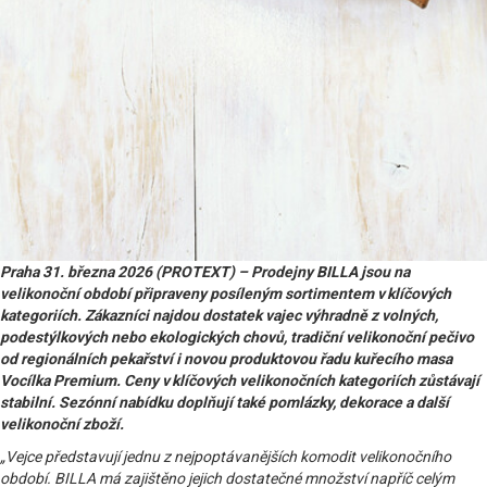
Praha 31. března 2026 (PROTEXT) – Prodejny BILLA jsou na
velikonoční období připraveny posíleným sortimentem v klíčových
kategoriích. Zákazníci najdou dostatek vajec výhradně z volných,
podestýlkových nebo ekologických chovů, tradiční velikonoční pečivo
od regionálních pekařství i novou produktovou řadu kuřecího masa
Vocílka Premium. Ceny v klíčových velikonočních kategoriích zůstávají
stabilní. Sezónní nabídku doplňují také pomlázky, dekorace a další
velikonoční zboží.
„Vejce představují jednu z nejpoptávanějších komodit velikonočního
období. BILLA má zajištěno jejich dostatečné množství napříč celým