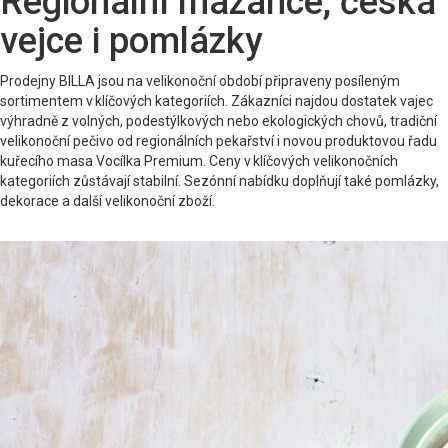
Regionální mazance, česká
vejce i pomlázky
Prodejny BILLA jsou na velikonoční období připraveny posíleným
sortimentem v klíčových kategoriích. Zákazníci najdou dostatek vajec
výhradně z volných, podestýlkových nebo ekologických chovů, tradiční
velikonoční pečivo od regionálních pekařství i novou produktovou řadu
kuřecího masa Vocílka Premium. Ceny v klíčových velikonočních
kategoriích zůstávají stabilní. Sezónní nabídku doplňují také pomlázky,
dekorace a další velikonoční zboží.