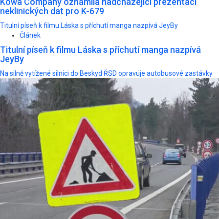
Kowa Company oznámila nadcházející prezentaci
neklinických dat pro K-679
Titulní píseň k filmu Láska s příchutí manga nazpívá JeyBy
Článek
Titulní píseň k filmu Láska s příchutí manga nazpívá
JeyBy
Na silně vytížené silnici do Beskyd ŘSD opravuje autobusové zastávky