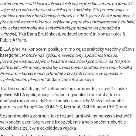
sortimentem – od klasických slepičích vajec přes bio varianty a křepelčí
vejce až po vařená barvená vajíčka pro koledníky. Sto procent vajec v
nabídce pochází z bezklecových chovů a z 96 % jsou z české produkce. I
přes různé externí faktory a zvýšenou poptávku udržujeme ceny stabilní,
aby zákazníci mohli své sváteční nákupy naplánovat pohodlně a
výhodně,“
říká Dana Bratánková, vedoucí korporátní komunikace &
Public Affairs.
BILLA před Velikonocemi posiluje mimo vajec prakticky všechny klíčové
kategorie.
„Protože náš výzkum, realizovaný společností Ipsos,
potvrzuje rostoucí zájem o kvalitní masa z českých chovů, na trh jsme
ještě před velikonočními svátky uvedli novou produktovou řadu Vocílka
Premium – kuřecí maso výhradně z českých chovů a ze speciálně
vyšlechtěného plemene,“
dodala Dana Bratánková.
Tradiční součástí „nejen“ velikonočního sortimentu je rovněž sladké
pečivo. BILLA spolupracuje s řadou regionálních pekařství, která
dodávají mazance a další velikonoční speciality. Mezi dlouhodobé
partnery patří například KOMPEK, Merhaut, OSPEK nebo PEK Group.
Sezónní nabídka zahrnuje také řezané jarní květiny, narcisy v květináči,
velikonoční osení připravené k dozdobení na velikonoční stoly, dále
čokoládové zajíčky a čokoládová vajíčka.