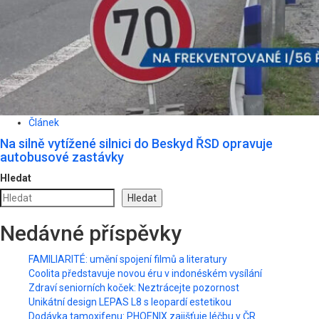
Článek
Na silně vytížené silnici do Beskyd ŘSD opravuje
autobusové zastávky
Hledat
Hledat
Nedávné příspěvky
FAMILIARITÉ: umění spojení filmů a literatury
Coolita představuje novou éru v indonéském vysílání
Zdraví seniorních koček: Neztrácejte pozornost
Unikátní design LEPAS L8 s leopardí estetikou
Dodávka tamoxifenu: PHOENIX zajišťuje léčbu v ČR