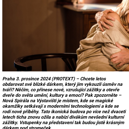
Praha 3. prosince 2024 (PROTEXT) – Chcete letos
obdarovat své blízké dárkem, který jim vykouzlí úsměv na
tváři? Něčím, co přinese nové, vzrušující zážitky a otevře
dveře do světa umění, kultury a emocí? Pak zpozorněte –
Nová Spirála na Výstavišti je místem, kde se magické
okamžiky setkávají s moderními technologiemi a kde se
rodí nové příběhy. Tato ikonická budova po více než dvaceti
letech ticha znovu ožila a nabízí divákům nevšední kulturní
zážitky. Vstupenky na představení tak budou jistě krásným
dárkem pod stromeček.