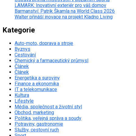
LAMARK: Inovativní exteriér pro váš domov
Barmanství: Patrik Škamla na World Class 2026
Walter přináší inovace na projekt Kladno Living
Kategorie
Auto-moto, doprava a stroje
Byznys
Cestování
Chemický a farmaceutický průmysl
Článek
Článek
Energetika a suroviny
Finance a ekonomika
IT a telekomunikace
Kultura
Lifestyle
Média, společnost a životní styl
Obchod, marketing
Politika, veřejná správa a soudy
Potraviny, gastronomie
Služby, cestovní ruch
Sport