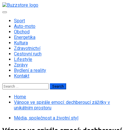
Skip
to
Primary
content
Menu
Sport
Auto-moto
Obchod
Energetika
Kultura
Zdravotnictví
Cestovní ruch
Lifestyle
Zprávy
Bydlení a reality
Kontakt
Search
for:
Home
Vánoce ve spirále emocí: dechberoucí zážitky v
unikátním prostoru
Média, společnost a životní styl