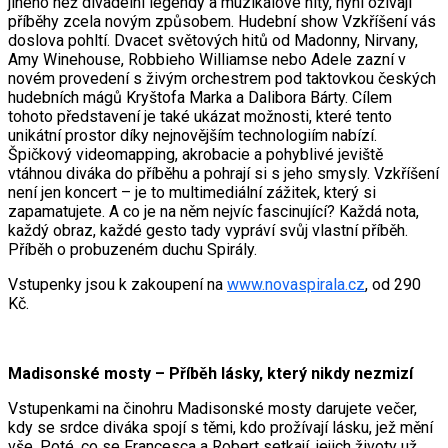
jiného než divadelní legendy a muzikálové hity, nyní ožívají
příběhy zcela novým způsobem. Hudební show Vzkříšení vás
doslova pohltí. Dvacet světových hitů od Madonny, Nirvany,
Amy Winehouse, Robbieho Williamse nebo Adele zazní v
novém provedení s živým orchestrem pod taktovkou českých
hudebních mágů Kryštofa Marka a Dalibora Bárty. Cílem
tohoto představení je také ukázat možnosti, které tento
unikátní prostor díky nejnovějším technologiím nabízí.
Špičkový videomapping, akrobacie a pohyblivé jeviště
vtáhnou diváka do příběhu a pohrají si s jeho smysly. Vzkříšení
není jen koncert – je to multimediální zážitek, který si
zapamatujete. A co je na něm nejvíc fascinující? Každá nota,
každý obraz, každé gesto tady vypráví svůj vlastní příběh.
Příběh o probuzeném duchu Spirály.
Vstupenky jsou k zakoupení na
www.novaspirala.cz
, od 290
Kč.
Madisonské mosty – Příběh lásky, který nikdy nezmizí
Vstupenkami na činohru Madisonské mosty darujete večer,
kdy se srdce diváka spojí s těmi, kdo prožívají lásku, jež mění
vše. Poté, co se Francesca a Robert setkají, jejich životy už