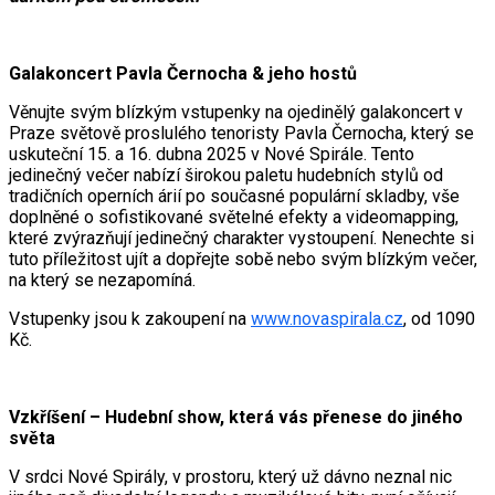
Galakoncert Pavla Černocha & jeho hostů
Věnujte svým blízkým vstupenky na ojedinělý galakoncert v
Praze světově proslulého tenoristy Pavla Černocha, který se
uskuteční 15. a 16. dubna 2025 v Nové Spirále. Tento
jedinečný večer nabízí širokou paletu hudebních stylů od
tradičních operních árií po současné populární skladby, vše
doplněné o sofistikované světelné efekty a videomapping,
které zvýrazňují jedinečný charakter vystoupení. Nenechte si
tuto příležitost ujít a dopřejte sobě nebo svým blízkým večer,
na který se nezapomíná.
Vstupenky jsou k zakoupení na
www.novaspirala.cz
, od 1090
Kč.
Vzkříšení – Hudební show, která vás přenese do jiného
světa
V srdci Nové Spirály, v prostoru, který už dávno neznal nic