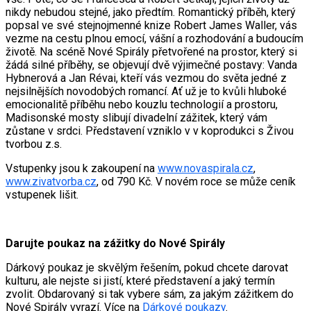
nikdy nebudou stejné, jako předtím. Romantický příběh, který
popsal ve své stejnojmenné knize Robert James Waller, vás
vezme na cestu plnou emocí, vášní a rozhodování a budoucím
životě. Na scéně Nové Spirály přetvořené na prostor, který si
žádá silné příběhy, se objevují dvě výjimečné postavy: Vanda
Hybnerová a Jan Révai, kteří vás vezmou do světa jedné z
nejsilnějších novodobých romancí. Ať už je to kvůli hluboké
emocionalitě příběhu nebo kouzlu technologií a prostoru,
Madisonské mosty slibují divadelní zážitek, který vám
zůstane v srdci. Představení vzniklo v v koprodukci s Živou
tvorbou z.s.
Vstupenky jsou k zakoupení na
www.novaspirala.cz
,
www.zivatvorba.cz
, od 790 Kč. V novém roce se může ceník
vstupenek lišit.
Darujte poukaz na zážitky do Nové Spirály
Dárkový poukaz je skvělým řešením, pokud chcete darovat
kulturu, ale nejste si jistí, které představení a jaký termín
zvolit. Obdarovaný si tak vybere sám, za jakým zážitkem do
Nové Spirály vyrazí. Více na
Dárkové poukazy
.