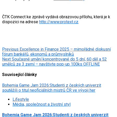
ČTK Connect ke zprávě vydává obrazovou přílohu, která je k
dispozici na adrese
http://www.protext.cz
.
Post
Previous
Excellence in Finance 2025 – mimořádné diskusní
fórum bankéřů, ekonomů a průmyslníků
navigation
Next
Současné umění koncentrované do 5 dní, 60 děl a 52
umělců ze 3 zemí – navštivte pop-up 100ks OFFLINE
Související články
Bohemia Game Jam 2026:Studenti z českých univerzit
soutěžili o titul neoficiálních mistrů ČR ve vývoji her
Lifestyle
Média, společnost a životní styl
Bohemia Game Jam 2026:Studenti z českých univerzit