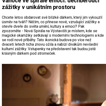
Vánoce ve spirále emocí: dechberoucí
zážitky v unikátním prostoru
Chcete letos obdarovat své blízké dárkem, který jim vykouzlí
úsměv na tváři? Něčím, co přinese nové, vzrušující zážitky a
otevře dveře do světa umění, kultury a emocí? Pak
zpozorněte - Nová Spirála na Výstavišti je místem, kde se
magické okamžiky setkávají s moderními technologiemi a kde
se rodí nové příběhy. Tato ikonická budova po více než
dvaceti letech ticha znovu ožila a nabízí divákům nevšední
kulturní zážitky. Vstupenky na představení tak budou jistě
krásným dárkem pod stromeček.