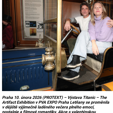
Praha 10. února 2026 (PROTEXT) – Výstava Titanic – The
Artifact Exhibition v PVA EXPO Praha Letňany se proměnila
v dějiště výjimečně laděného večera plného emocí,
nostalgie a filmové romantiky. Akce s valentýnskou