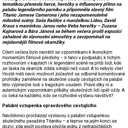
tematikou přenesla herce, herečky a influencery přímo na
palubu legendárního parníku a připomněla slavný film
Titanic Jamese Camerona i jeho nezapomenutelné
milostné scény. Saša Rašilov s manželkou Lídou, David
Kraus s maminkou Janou nebo třeba herečky – Zuzana
Kajnarová a Bára Jánová se během večera prošli expozicí
zahalené do slavnostní atmosféry a zavzpomínali na
nejslavnější filmové okamžiky.
Cílem večera bylo navrátit se vzpomínkami k ikonickým
momentům filmové předlohy – k tanci v podpalubí, k tichým
rozhovorům v kajutách i k legendární scéně na přídi lodi, kde
se láska na okamžik zdála silnější než osud. A to nebylo vše!
Hosté měli navíc možnost zúčastnit se odborně komentované
prohlídky zaměřené na skutečné osudy cestujících na palubě
této výjimečné lodi s tragickým osudem. Právě díky ní a
autentickým vzpomínkám příběhy skutečných lidí opět ožily. A
co čeká na každého, kdo se rozhodně výstavu navštívit?
Palubní vstupenka opravdového cestujícího
Návštěvníci procházejí výstavou s palubní vstupenkou
skutečného pasažéra Titaniku – a teprve na jejím konci se
dozví, zda jejich postava přežila jednu z nejtragičtějších