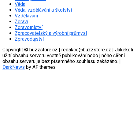
Věda
Věda, vzdělávání a školství
Vzdělávání
Zdraví
Zdravotnictví
Zpracovatelský a výrobní průmysl
Zpravodajství
Copyright © buzzstore.cz | redakce@buzzstore.cz | Jakékoli
užití obsahu serveru včetně publikování nebo jiného šíření
obsahu serveru je bez písemného souhlasu zakázáno.
|
DarkNews
by AF themes.