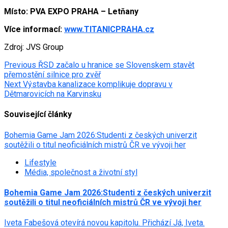
Místo: PVA EXPO PRAHA – Letňany
Více informací:
www.TITANICPRAHA.cz
Zdroj: JVS Group
Post
Previous
ŘSD začalo u hranice se Slovenskem stavět
přemostění silnice pro zvěř
navigation
Next
Výstavba kanalizace komplikuje dopravu v
Dětmarovicích na Karvinsku
Související články
Bohemia Game Jam 2026:Studenti z českých univerzit
soutěžili o titul neoficiálních mistrů ČR ve vývoji her
Lifestyle
Média, společnost a životní styl
Bohemia Game Jam 2026:Studenti z českých univerzit
soutěžili o titul neoficiálních mistrů ČR ve vývoji her
Iveta Fabešová otevírá novou kapitolu. Přichází Já, Iveta.