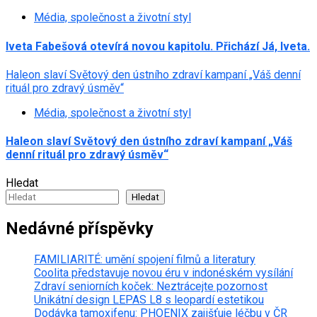
Média, společnost a životní styl
Iveta Fabešová otevírá novou kapitolu. Přichází Já, Iveta.
Haleon slaví Světový den ústního zdraví kampaní „Váš denní
rituál pro zdravý úsměv“
Média, společnost a životní styl
Haleon slaví Světový den ústního zdraví kampaní „Váš
denní rituál pro zdravý úsměv“
Hledat
Hledat
Nedávné příspěvky
FAMILIARITÉ: umění spojení filmů a literatury
Coolita představuje novou éru v indonéském vysílání
Zdraví seniorních koček: Neztrácejte pozornost
Unikátní design LEPAS L8 s leopardí estetikou
Dodávka tamoxifenu: PHOENIX zajišťuje léčbu v ČR