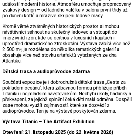
událostí moderní historie. Atmosféru umocňuje propracovaný
zvukový design – od ladného valčíku v salónu první třídy až
po dunění kotlů a mrazivé skřípění ledové masy.
Kromě věrně ztvárněných historických prostor si mohou
návštěvníci sáhnout na skutečný ledovec a vstoupit do
imerzivních zón, kde se ocitnou v luxusních kajutách i
uprostřed dramatického ztroskotání. Výstava zabírá více než
2 500 m², je rozdělena do několika tematických galerií a
obsahuje více než stovku artefaktů vytažených ze dna
Atlantiku.
Dětská trasa a audioprůvodce zdarma
Součástí expozice je i dobrodružná dětská trasa „Cesta za
pokladem oceánu“, která zábavnou formou přibližuje příběh
Titaniku i nejmladším návštěvníkům. Nechybí úkoly, hádanky a
překvapení, za jejichž splnění čeká děti malá odměna. Dospělí
zase mohou využít zajímavostí, které se dozvědí z
audioprůvodce. Ten je na výstavě poskytován zdarma.
Výstava Titanic – The Artifact Exhibition
Otevření: 21. listopadu 2025 (do 22. května 2026)