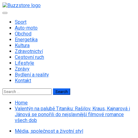
Skip
to
Primary
content
Menu
Sport
Auto-moto
Obchod
Energetika
Kultura
Zdravotnictví
Cestovní ruch
Lifestyle
Zprávy
Bydlení a reality
Kontakt
Search
for:
Home
Valentýn na palubě Titaniku: Rašilov, Kraus, Kajnarová i
Jánová se ponořili do nejslavnější filmové romance
všech dob
Média, společnost a životní styl