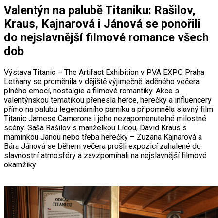
Valentýn na palubě Titaniku: Rašilov,
Kraus, Kajnarová i Jánová se ponořili
do nejslavnější filmové romance všech
dob
Výstava Titanic – The Artifact Exhibition v PVA EXPO Praha
Letňany se proměnila v dějiště výjimečně laděného večera
plného emocí, nostalgie a filmové romantiky. Akce s
valentýnskou tematikou přenesla herce, herečky a influencery
přímo na palubu legendárního parníku a připomněla slavný film
Titanic Jamese Camerona i jeho nezapomenutelné milostné
scény. Saša Rašilov s manželkou Lídou, David Kraus s
maminkou Janou nebo třeba herečky – Zuzana Kajnarová a
Bára Jánová se během večera prošli expozicí zahalené do
slavnostní atmosféry a zavzpomínali na nejslavnější filmové
okamžiky.