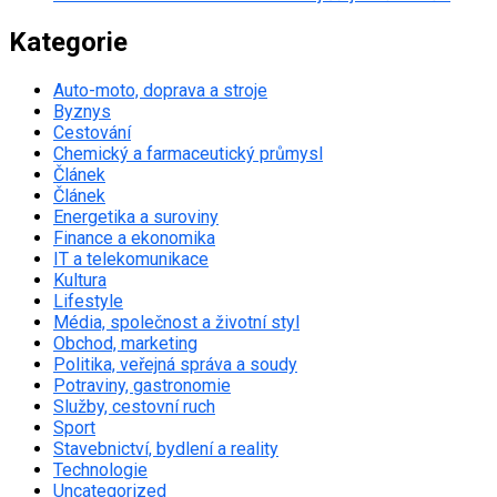
Kategorie
Auto-moto, doprava a stroje
Byznys
Cestování
Chemický a farmaceutický průmysl
Článek
Článek
Energetika a suroviny
Finance a ekonomika
IT a telekomunikace
Kultura
Lifestyle
Média, společnost a životní styl
Obchod, marketing
Politika, veřejná správa a soudy
Potraviny, gastronomie
Služby, cestovní ruch
Sport
Stavebnictví, bydlení a reality
Technologie
Uncategorized