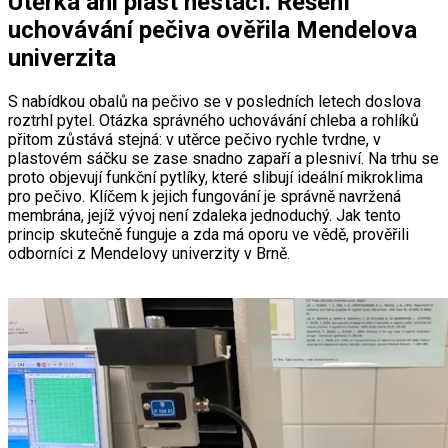
Utěrka ani plast nestačí. Řešení
uchovávání pečiva ověřila Mendelova
univerzita
S nabídkou obalů na pečivo se v posledních letech doslova
roztrhl pytel. Otázka správného uchovávání chleba a rohlíků
přitom zůstává stejná: v utěrce pečivo rychle tvrdne, v
plastovém sáčku se zase snadno zapaří a plesniví. Na trhu se
proto objevují funkční pytlíky, které slibují ideální mikroklima
pro pečivo. Klíčem k jejich fungování je správně navržená
membrána, jejíž vývoj není zdaleka jednoduchý. Jak tento
princip skutečně funguje a zda má oporu ve vědě, prověřili
odborníci z Mendelovy univerzity v Brně.