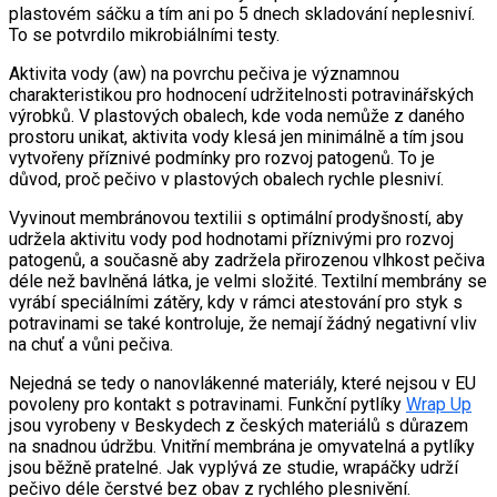
plastovém sáčku a tím ani po 5 dnech skladování neplesniví.
To se potvrdilo mikrobiálními testy.
Aktivita vody (aw) na povrchu pečiva je významnou
charakteristikou pro hodnocení udržitelnosti potravinářských
výrobků. V plastových obalech, kde voda nemůže z daného
prostoru unikat, aktivita vody klesá jen minimálně a tím jsou
vytvořeny příznivé podmínky pro rozvoj patogenů. To je
důvod, proč pečivo v plastových obalech rychle plesniví.
Vyvinout membránovou textilii s optimální prodyšností, aby
udržela aktivitu vody pod hodnotami příznivými pro rozvoj
patogenů, a současně aby zadržela přirozenou vlhkost pečiva
déle než bavlněná látka, je velmi složité. Textilní membrány se
vyrábí speciálními zátěry, kdy v rámci atestování pro styk s
potravinami se také kontroluje, že nemají žádný negativní vliv
na chuť a vůni pečiva.
Nejedná se tedy o nanovlákenné materiály, které nejsou v EU
povoleny pro kontakt s potravinami. Funkční pytlíky
Wrap Up
jsou vyrobeny v Beskydech z českých materiálů s důrazem
na snadnou údržbu. Vnitřní membrána je omyvatelná a pytlíky
jsou běžně pratelné. Jak vyplývá ze studie, wrapáčky udrží
pečivo déle čerstvé bez obav z rychlého plesnivění.