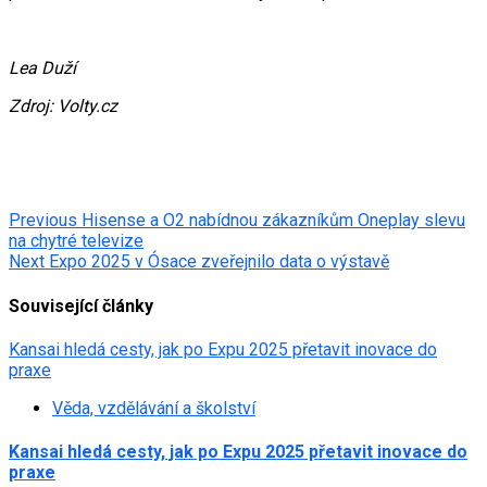
Lea Duží
Zdroj: Volty.cz
Post
Previous
Hisense a O2 nabídnou zákazníkům Oneplay slevu
na chytré televize
navigation
Next
Expo 2025 v Ósace zveřejnilo data o výstavě
Související články
Kansai hledá cesty, jak po Expu 2025 přetavit inovace do
praxe
Věda, vzdělávání a školství
Kansai hledá cesty, jak po Expu 2025 přetavit inovace do
praxe