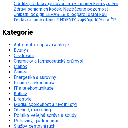
Coolita představuje novou éru v indonéském vysílání
Zdraví seniorních koček: Neztrácejte pozornost
Unikátní design LEPAS L8 s leopardí estetikou
Dodávka tamoxifenu: PHOENIX zajišťuje léčbu v ČR
Kategorie
Auto-moto, doprava a stroje
Byznys
Cestování
Chemický a farmaceutický průmysl
Článek
Článek
Energetika a suroviny
Finance a ekonomika
IT a telekomunikace
Kultura
Lifestyle
Média, společnost a životní styl
Obchod, marketing
Politika, veřejná správa a soudy
Potraviny, gastronomie
Služby, cestovní ruch