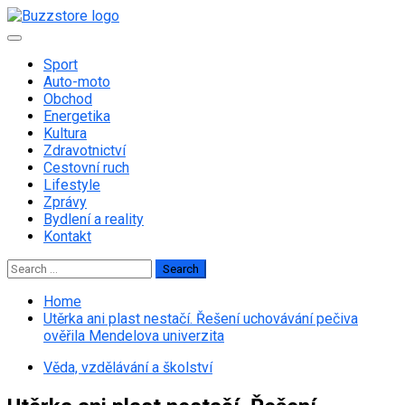
Skip
to
Primary
content
Menu
Sport
Auto-moto
Obchod
Energetika
Kultura
Zdravotnictví
Cestovní ruch
Lifestyle
Zprávy
Bydlení a reality
Kontakt
Search
for:
Home
Utěrka ani plast nestačí. Řešení uchovávání pečiva
ověřila Mendelova univerzita
Věda, vzdělávání a školství