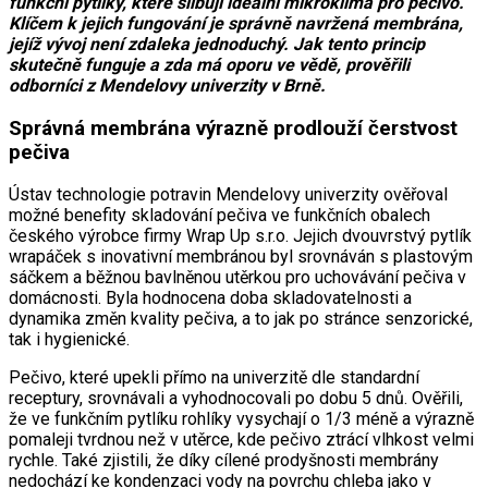
funkční pytlíky, které slibují ideální mikroklima pro pečivo.
Klíčem k jejich fungování je správně navržená membrána,
jejíž vývoj není zdaleka jednoduchý. Jak tento princip
skutečně funguje a zda má oporu ve vědě, prověřili
odborníci z Mendelovy univerzity v Brně.
Správná membrána výrazně prodlouží čerstvost
pečiva
Ústav technologie potravin Mendelovy univerzity ověřoval
možné benefity skladování pečiva ve funkčních obalech
českého výrobce firmy Wrap Up s.r.o. Jejich dvouvrstvý pytlík
wrapáček s inovativní membránou byl srovnáván s plastovým
sáčkem a běžnou bavlněnou utěrkou pro uchovávání pečiva v
domácnosti. Byla hodnocena doba skladovatelnosti a
dynamika změn kvality pečiva, a to jak po stránce senzorické,
tak i hygienické.
Pečivo, které upekli přímo na univerzitě dle standardní
receptury, srovnávali a vyhodnocovali po dobu 5 dnů. Ověřili,
že ve funkčním pytlíku rohlíky vysychají o 1/3 méně a výrazně
pomaleji tvrdnou než v utěrce, kde pečivo ztrácí vlhkost velmi
rychle. Také zjistili, že díky cílené prodyšnosti membrány
nedochází ke kondenzaci vody na povrchu chleba jako v