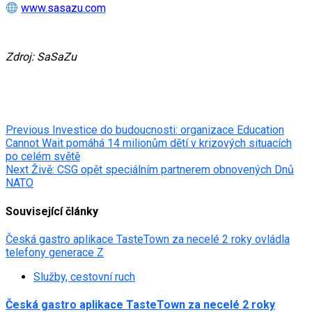
www.sasazu.com
Zdroj: SaSaZu
Post
Previous
Investice do budoucnosti: organizace Education
Cannot Wait pomáhá 14 milionům dětí v krizových situacích
navigation
po celém světě
Next
Živě: CSG opět speciálním partnerem obnovených Dnů
NATO
Související články
Česká gastro aplikace TasteTown za necelé 2 roky ovládla
telefony generace Z
Služby, cestovní ruch
Česká gastro aplikace TasteTown za necelé 2 roky