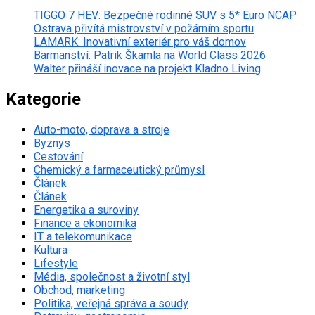
TIGGO 7 HEV: Bezpečné rodinné SUV s 5* Euro NCAP
Ostrava přivítá mistrovství v požárním sportu
LAMARK: Inovativní exteriér pro váš domov
Barmanství: Patrik Škamla na World Class 2026
Walter přináší inovace na projekt Kladno Living
Kategorie
Auto-moto, doprava a stroje
Byznys
Cestování
Chemický a farmaceutický průmysl
Článek
Článek
Energetika a suroviny
Finance a ekonomika
IT a telekomunikace
Kultura
Lifestyle
Média, společnost a životní styl
Obchod, marketing
Politika, veřejná správa a soudy