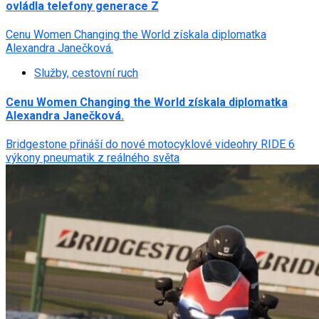
ovládla telefony generace Z
Cenu Women Changing the World získala diplomatka
Alexandra Janečková.
Služby, cestovní ruch
Cenu Women Changing the World získala diplomatka
Alexandra Janečková.
Bridgestone přináší do nové motocyklové videohry RIDE 6
výkony pneumatik z reálného světa