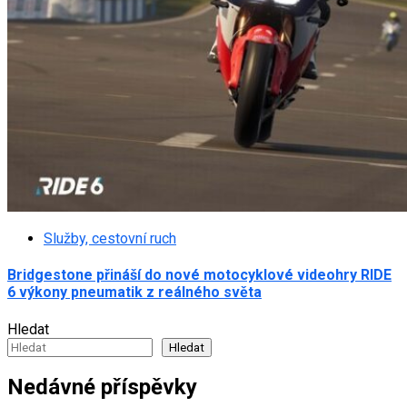
Služby, cestovní ruch
Bridgestone přináší do nové motocyklové videohry RIDE
6 výkony pneumatik z reálného světa
Hledat
Hledat
Nedávné příspěvky