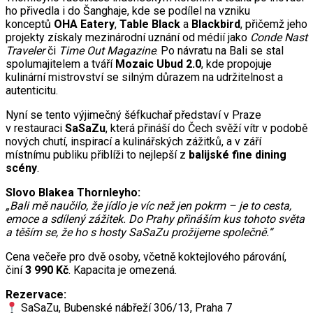
ho přivedla i do Šanghaje, kde se podílel na vzniku
konceptů
OHA Eatery
,
Table Black
a
Blackbird
, přičemž jeho
projekty získaly mezinárodní uznání od médií jako
Conde Nast
Traveler
či
Time Out Magazine
. Po návratu na Bali se stal
spolumajitelem a tváří
Mozaic Ubud 2.0
, kde propojuje
kulinární mistrovství se silným důrazem na udržitelnost a
autenticitu.
Nyní se tento výjimečný šéfkuchař představí v Praze
v restauraci
SaSaZu
, která přináší do Čech svěží vítr v podobě
nových chutí, inspirací a kulinářských zážitků, a v září
místnímu publiku přiblíži to nejlepší z
balijské fine dining
scény
.
Slovo Blakea Thornleyho:
„Bali mě naučilo, že jídlo je víc než jen pokrm – je to cesta,
emoce a sdílený zážitek. Do Prahy přináším kus tohoto světa
a těším se, že ho s hosty SaSaZu prožijeme společně.“
Cena večeře pro dvě osoby, včetně koktejlového párování,
činí
3 990 Kč
. Kapacita je omezená.
Rezervace:
SaSaZu, Bubenské nábřeží 306/13, Praha 7