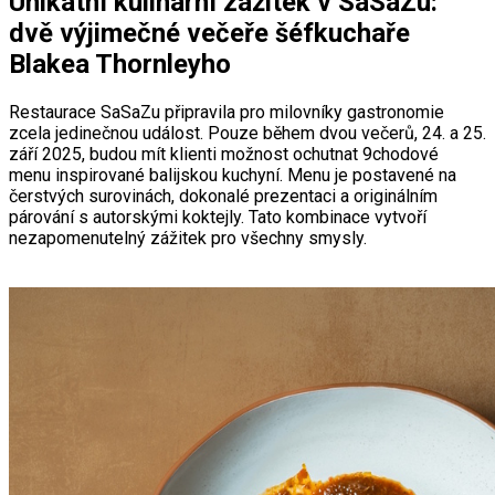
Unikátní kulinární zážitek v SaSaZu:
dvě výjimečné večeře šéfkuchaře
Blakea Thornleyho
Restaurace SaSaZu připravila pro milovníky gastronomie
zcela jedinečnou událost. Pouze během dvou večerů, 24. a 25.
září 2025, budou mít klienti možnost ochutnat 9chodové
menu inspirované balijskou kuchyní. Menu je postavené na
čerstvých surovinách, dokonalé prezentaci a originálním
párování s autorskými koktejly. Tato kombinace vytvoří
nezapomenutelný zážitek pro všechny smysly.