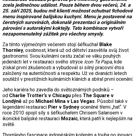
zcela jedinečnou událost. Pouze během dvou večerů, 24. a
25. září 2025, budou mít klienti možnost ochutnat 9chodové
menu inspirované balijskou kuchyní. Menu je postavené na
čerstvých surovinách, dokonalé prezentaci a originálním
párování s autorskými koktejly. Tato kombinace vytvoří
nezapomenutelný zážitek pro všechny smysly.
Za tímto výjimečným večerem stojí šéfkuchař
Blake
Thornley
, osobnost, která už od dětství zasvětila svůj život
gastronomii. Svou kulinární cestu začal ve věku pouhých
jedenácti let v restauraci svého strýce
Icon Te Papa
, kde
získal první zkušenosti a vybudoval si silný pracovní étos
založený na autentičnosti a respektu. Už ve dvanácti letech
soutěžil v prestižních kulinárních kláních a sbíral první ocenění.
Jeho kariéra ho zavedla do světoznámých podniků –
od
Charlie Trotter’s v Chicagu
přes
The Square v
Londýně
až po
Michael Mina v Las Vegas
. Působil také v
legendární restauraci
Pier v Sydney
oceněné třemi „hat“. V
roce 2010 spojil síly s šéfkuchařem Chrisem Salansem v
ikonické balijské restauraci
Mozaic
, která patří k nejlepším na
světě.
Thornleyho fascinace indonéským kořením a touha po inovaci