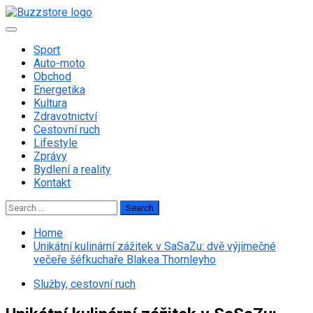
Skip
to
Primary
content
Menu
Sport
Auto-moto
Obchod
Energetika
Kultura
Zdravotnictví
Cestovní ruch
Lifestyle
Zprávy
Bydlení a reality
Kontakt
Search
for:
Home
Unikátní kulinární zážitek v SaSaZu: dvě výjimečné
večeře šéfkuchaře Blakea Thornleyho
Služby, cestovní ruch