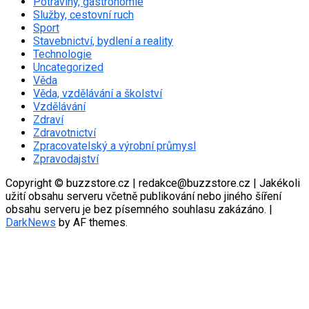
Potraviny, gastronomie
Služby, cestovní ruch
Sport
Stavebnictví, bydlení a reality
Technologie
Uncategorized
Věda
Věda, vzdělávání a školství
Vzdělávání
Zdraví
Zdravotnictví
Zpracovatelský a výrobní průmysl
Zpravodajství
Copyright © buzzstore.cz | redakce@buzzstore.cz | Jakékoli
užití obsahu serveru včetně publikování nebo jiného šíření
obsahu serveru je bez písemného souhlasu zakázáno.
|
DarkNews
by AF themes.