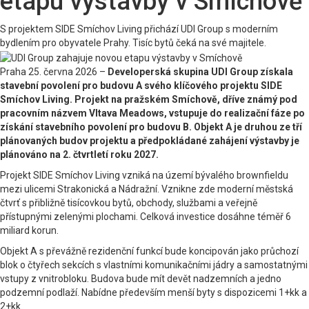
etapu výstavby v Smíchově
S projektem SIDE Smíchov Living přichází UDI Group s moderním
bydlením pro obyvatele Prahy. Tisíc bytů čeká na své majitele.
Praha 25. června 2026 –
Developerská skupina UDI Group získala
stavební povolení pro budovu A svého klíčového projektu SIDE
Smíchov Living. Projekt na pražském Smíchově, dříve známý pod
pracovním názvem Vltava Meadows, vstupuje do realizační fáze po
získání stavebního povolení pro budovu B. Objekt A je druhou ze tří
plánovaných budov projektu a předpokládané zahájení výstavby je
plánováno na 2. čtvrtletí roku 2027.
Projekt SIDE Smíchov Living vzniká na území bývalého brownfieldu
mezi ulicemi Strakonická a Nádražní. Vznikne zde moderní městská
čtvrť s přibližně tisícovkou bytů, obchody, službami a veřejně
přístupnými zelenými plochami. Celková investice dosáhne téměř 6
miliard korun.
Objekt A s převážně rezidenční funkcí bude koncipován jako průchozí
blok o čtyřech sekcích s vlastními komunikačními jádry a samostatnými
vstupy z vnitrobloku. Budova bude mít devět nadzemních a jedno
podzemní podlaží. Nabídne především menší byty s dispozicemi 1+kk a
2+kk.