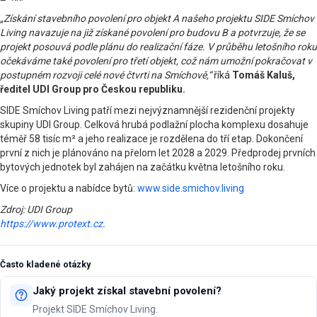
„Získání stavebního povolení pro objekt A našeho projektu SIDE Smíchov
Living navazuje na již získané povolení pro budovu B a potvrzuje, že se
projekt posouvá podle plánu do realizační fáze. V průběhu letošního roku
očekáváme také povolení pro třetí objekt, což nám umožní pokračovat v
postupném rozvoji celé nové čtvrti na Smíchově,“
říká
Tomáš Kaluš,
ředitel UDI Group pro Českou republiku.
SIDE Smíchov Living patří mezi nejvýznamnější rezidenční projekty
skupiny UDI Group. Celková hrubá podlažní plocha komplexu dosahuje
téměř 58 tisíc m² a jeho realizace je rozdělena do tří etap. Dokončení
první z nich je plánováno na přelom let 2028 a 2029. Předprodej prvních
bytových jednotek byl zahájen na začátku května letošního roku.
Více o projektu a nabídce bytů:
www.side.smichov.living
Zdroj: UDI Group
https://www.protext.cz
.
Často kladené otázky
Jaký projekt získal stavební povolení?
Projekt SIDE Smíchov Living.