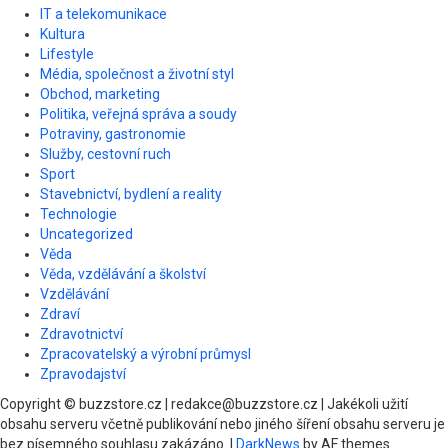
IT a telekomunikace
Kultura
Lifestyle
Média, společnost a životní styl
Obchod, marketing
Politika, veřejná správa a soudy
Potraviny, gastronomie
Služby, cestovní ruch
Sport
Stavebnictví, bydlení a reality
Technologie
Uncategorized
Věda
Věda, vzdělávání a školství
Vzdělávání
Zdraví
Zdravotnictví
Zpracovatelský a výrobní průmysl
Zpravodajství
Copyright © buzzstore.cz | redakce@buzzstore.cz | Jakékoli užití
obsahu serveru včetně publikování nebo jiného šíření obsahu serveru je
bez písemného souhlasu zakázáno.
|
DarkNews
by AF themes.