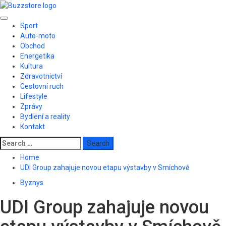
Skip
to
Primary
content
Sport
Menu
Auto-moto
Obchod
Energetika
Kultura
Zdravotnictví
Cestovní ruch
Lifestyle
Zprávy
Bydlení a reality
Kontakt
Search
for:
Home
UDI Group zahajuje novou etapu výstavby v Smíchově
Byznys
UDI Group zahajuje novou