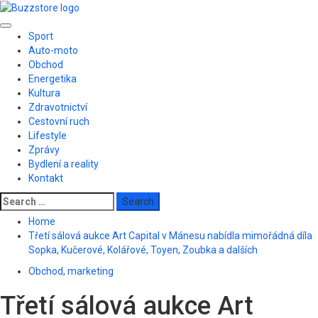
Skip
to
Primary
content
Sport
Menu
Auto-moto
Obchod
Energetika
Kultura
Zdravotnictví
Cestovní ruch
Lifestyle
Zprávy
Bydlení a reality
Kontakt
Search
for:
Home
Třetí sálová aukce Art Capital v Mánesu nabídla mimořádná díla
Sopka, Kučerové, Kolářové, Toyen, Zoubka a dalších
Obchod, marketing
Třetí sálová aukce Art