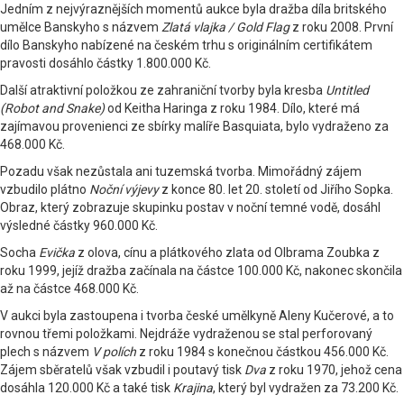
Jedním z nejvýraznějších momentů aukce byla dražba díla britského
umělce Banskyho s názvem
Zlatá vlajka / Gold Flag
z roku 2008. První
dílo Banskyho nabízené na českém trhu s originálním certifikátem
pravosti dosáhlo částky 1.800.000 Kč.
Další atraktivní položkou ze zahraniční tvorby byla kresba
Untitled
(Robot and Snake)
od Keitha Haringa z roku 1984. Dílo, které má
zajímavou provenienci ze sbírky malíře Basquiata, bylo vydraženo za
468.000 Kč.
Pozadu však nezůstala ani tuzemská tvorba. Mimořádný zájem
vzbudilo plátno
Noční výjevy
z konce 80. let 20. století od Jiřího Sopka.
Obraz, který zobrazuje skupinku postav v noční temné vodě, dosáhl
výsledné částky 960.000 Kč.
Socha
Evička
z olova, cínu a plátkového zlata od Olbrama Zoubka z
roku 1999, jejíž dražba začínala na částce 100.000 Kč, nakonec skončila
až na částce 468.000 Kč.
V aukci byla zastoupena i tvorba české umělkyně Aleny Kučerové, a to
rovnou třemi položkami. Nejdráže vydraženou se stal perforovaný
plech s názvem
V polích
z roku 1984 s konečnou částkou 456.000 Kč.
Zájem sběratelů však vzbudil i poutavý tisk
Dva
z roku 1970, jehož cena
dosáhla 120.000 Kč a také tisk
Krajina
, který byl vydražen za 73.200 Kč.