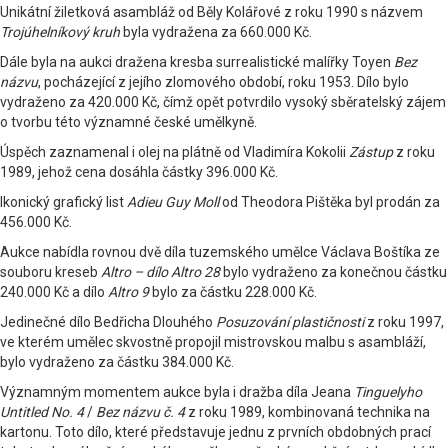
Unikátní žiletková asambláž od Běly Kolářové z roku 1990 s názvem
Trojúhelníkový kruh
byla vydražena za 660.000 Kč.
Dále byla na aukci dražena kresba surrealistické malířky Toyen
Bez
názvu
, pocházející z jejího zlomového období, roku 1953. Dílo bylo
vydraženo za 420.000 Kč, čímž opět potvrdilo vysoký sběratelský zájem
o tvorbu této významné české umělkyně.
Úspěch zaznamenal i olej na plátně od Vladimíra Kokolii
Zástup
z roku
1989, jehož cena dosáhla částky 396.000 Kč.
Ikonický grafický list
Adieu Guy Moll
od Theodora Pištěka byl prodán za
456.000 Kč.
Aukce nabídla rovnou dvě díla tuzemského umělce Václava Boštíka ze
souboru kreseb
Altro – dílo Altro 28
bylo vydraženo za konečnou částku
240.000 Kč a dílo
Altro 9
bylo za částku 228.000 Kč.
Jedinečné dílo Bedřicha Dlouhého
Posuzování plastičnosti
z roku 1997,
ve kterém umělec skvostně propojil mistrovskou malbu s asambláží,
bylo vydraženo za částku 384.000 Kč.
Významným momentem aukce byla i dražba díla Jeana
Tinguelyho
Untitled No. 4
/
Bez názvu č. 4
z roku 1989, kombinovaná technika na
kartonu. Toto dílo, které představuje jednu z prvních obdobných prací