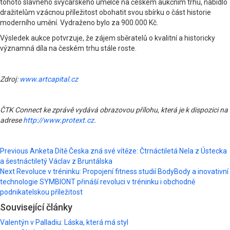
tohoto slavného švýcarského umělce na českém aukčním trhu, nabídlo
dražitelům vzácnou příležitost obohatit svou sbírku o část historie
moderního umění. Vydraženo bylo za 900.000 Kč.
Výsledek aukce potvrzuje, že zájem sběratelů o kvalitní a historicky
významná díla na českém trhu stále roste.
Zdroj:
www.artcapital.cz
ČTK Connect ke zprávě vydává obrazovou přílohu, která je k dispozici na
adrese
http://www.protext.cz
.
Post
Previous
Anketa Dítě Česka zná své vítěze: Čtrnáctiletá Nela z Ústecka
a šestnáctiletý Václav z Bruntálska
navigation
Next
Revoluce v tréninku: Propojení fitness studií BodyBody a inovativní
technologie SYMBIONT přináší revoluci v tréninku i obchodně
podnikatelskou příležitost
Související články
Valentýn v Palladiu: Láska, která má styl