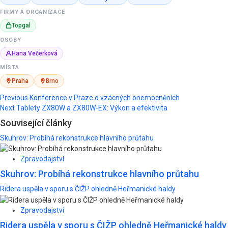
FIRMY A ORGANIZACE
Topgal
OSOBY
Hana Večerková
MÍSTA
Praha
Brno
Post
Previous
Konference v Praze o vzácných onemocněních
Next
Tablety ZX80W a ZX80W-EX: Výkon a efektivita
navigation
Související články
Skuhrov: Probíhá rekonstrukce hlavního průtahu
Zpravodajství
Skuhrov: Probíhá rekonstrukce hlavního průtahu
Ridera uspěla v sporu s ČIŽP ohledně Heřmanické haldy
Zpravodajství
Ridera uspěla v sporu s ČIŽP ohledně Heřmanické haldy