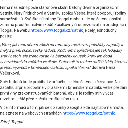
Firma následně pošle staronové školní batohy dvěma organizacím:
Šatníku Nory Fridrichové a Šatníku spolku Vesna, které podporují rodiny
samoživitelů. Své školní batohy Topgal mohou lidé od června posílat
zdarma prostřednictvím kódů Zásilkovny či odevzdávat na prodejnách
Topgal. Na webu
https://www.topgal.cz/satnik
je celý jednoduchý
postup.
„Víme, jak moc dětem záleží na tom, aby mezi své spolužáky zapadly a
měly z první školní tašky radost. Rodinám nepředáme jen tak ledajaký
starý batoh, ale zrenovovaný a bezpečný kousek, který jim dodá
sebevědomí do začátku ve škole. Potvrzují to reakce rodičů i dětí, které si
je vloni vyzvedli v brněnském šatníku spolku Vesna,“
dodává Hana
Večerková.
Sběr batohů bude probíhat v průběhu celého června a července. Na
začátku srpna proběhne v pražském i brněnském šatníku velké předání
první vlny zrekonstruovaných batohů, aby si je rodiny stihly včas
rozebrat ještě před začátkem školního roku.
Více informací o tom, jak se do sbírky zapojit a kde najít sběrná místa,
naleznete na webových stránkách
https://www.topgal.cz/satnik
.
Zdroj: Topgal