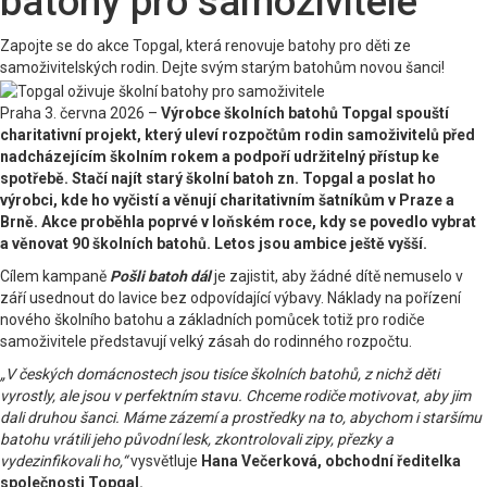
batohy pro samoživitele
Zapojte se do akce Topgal, která renovuje batohy pro děti ze
samoživitelských rodin. Dejte svým starým batohům novou šanci!
Praha 3. června 2026 –
Výrobce školních batohů Topgal spouští
charitativní projekt, který uleví rozpočtům rodin samoživitelů před
nadcházejícím školním rokem a podpoří udržitelný přístup ke
spotřebě. Stačí najít starý školní batoh zn. Topgal a poslat ho
výrobci, kde ho vyčistí a věnují charitativním šatníkům v Praze a
Brně. Akce proběhla poprvé v loňském roce, kdy se povedlo vybrat
a věnovat 90 školních batohů. Letos jsou ambice ještě vyšší.
Cílem kampaně
Pošli batoh dál
je zajistit, aby žádné dítě nemuselo v
září usednout do lavice bez odpovídající výbavy. Náklady na pořízení
nového školního batohu a základních pomůcek totiž pro rodiče
samoživitele představují velký zásah do rodinného rozpočtu.
„V českých domácnostech jsou tisíce školních batohů, z nichž děti
vyrostly, ale jsou v perfektním stavu. Chceme rodiče motivovat, aby jim
dali druhou šanci. Máme zázemí a prostředky na to, abychom i staršímu
batohu vrátili jeho původní lesk, zkontrolovali zipy, přezky a
vydezinfikovali ho,“
vysvětluje
Hana Večerková, obchodní ředitelka
společnosti Topgal.