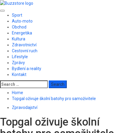
Skip
to
Primary
content
Sport
Menu
Auto-moto
Obchod
Energetika
Kultura
Zdravotnictví
Cestovní ruch
Lifestyle
Zprávy
Bydlení a reality
Kontakt
Search
for:
Home
Topgal oživuje školní batohy pro samoživitele
Zpravodajství
Topgal oživuje školní