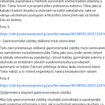
vzkvétala; pojednává o místních surovinách včetně tradiční zeleniny z
Edo–Tokia; hovoří o propojení jídla s jedinečnou kulturou Tokia, jako je
kabuki (tradiční divadlo) a stolování na lodích yakatabune; také se
věnuje udržitelným postupům a filozofiím, které přetrvaly od období
Edo až dodnes.
Foto 3:
https://cdn.kyodonewsprwire.jp/prwfile/release/M108932/20251224
– Gastronomické zážitky oblíbené mezi cestovateli
Tato část představuje oblíbené gastronomické zážitky mezi cestovateli
se zaměřením na každodenní jídla Tokia, jako jsou nudle ramen (které
si získaly celosvětovou popularitu), rýžové kuličky, gurmánské pokrmy z
obchodů se smíšeným zbožím a jedinečná kultura prodejních
automatů ve městě. Zároveň přibližuje širokou škálu možností, které
Tokio nabízí, a to včetně veganských, halal a bezlepkových variant.
Foto 4:
https://cdn.kyodonewsprwire.jp/prwfile/release/M108932/20251224
Zpříjemnění a zlepšení gastronomických zážitků
Aby byly gastronomické zážitky chutnější, pohodlnější a uspokojivější,
web poskytuje informace o tom, jak si vychutnat japonskou kuchyni, i o