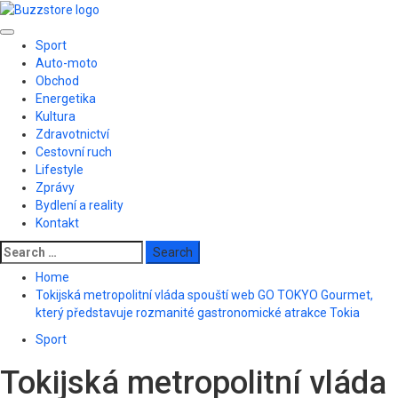
Skip
to
Primary
content
Sport
Menu
Auto-moto
Obchod
Energetika
Kultura
Zdravotnictví
Cestovní ruch
Lifestyle
Zprávy
Bydlení a reality
Kontakt
Search
for:
Home
Tokijská metropolitní vláda spouští web GO TOKYO Gourmet,
který představuje rozmanité gastronomické atrakce Tokia
Sport
Tokijská metropolitní vláda