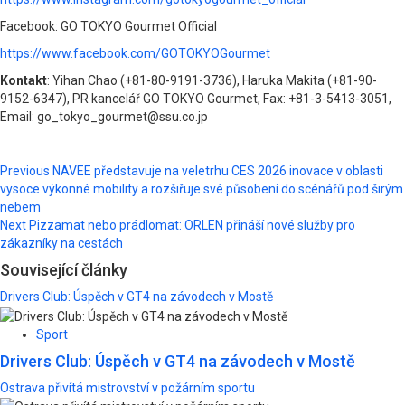
Facebook: GO TOKYO Gourmet Official
https://www.facebook.com/GOTOKYOGourmet
Kontakt
: Yihan Chao (+81-80-9191-3736), Haruka Makita (+81-90-
9152-6347), PR kancelář GO TOKYO Gourmet, Fax: +81-3-5413-3051,
Email: go_tokyo_gourmet@ssu.co.jp
Post
Previous
NAVEE představuje na veletrhu CES 2026 inovace v oblasti
vysoce výkonné mobility a rozšiřuje své působení do scénářů pod širým
navigation
nebem
Next
Pizzamat nebo prádlomat: ORLEN přináší nové služby pro
zákazníky na cestách
Související články
Drivers Club: Úspěch v GT4 na závodech v Mostě
Sport
Drivers Club: Úspěch v GT4 na závodech v Mostě
Ostrava přivítá mistrovství v požárním sportu