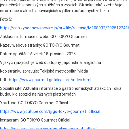
jedinečných japonských službách a zvycích. Stránka také zveřejňuje
informace o akcích souvisejících s jídlem pořádaných v Tokiu.
Foto 5:
https://cdn.kyodonewsprwire.jp/prwfile/release/M108932/2025122
Základní informace o webu GO TOKYO Gourmet
Název webové stránky: GO TOKYO Gourmet
Datum spuštění: čtvrtek 18. prosince 2025
V jakých jazycích je web dostupný: japonština, angličtina
Kdo stránku spravuje: Tokijská metropolitní vláda
URL:
https://www.gourmet.gotokyo.org/index.html
Sociální sítě: Aktuální informace o gastronomických atrakcích Tokia
budou k dispozici na různých platformách.
YouTube: GO TOKYO Gourmet Official
https://www.youtube.com/@go-tokyo-gourmet_official
Instagram: GO TOKYO Gourmet Official
https://www.instagram.com/gotokyogourmet_official