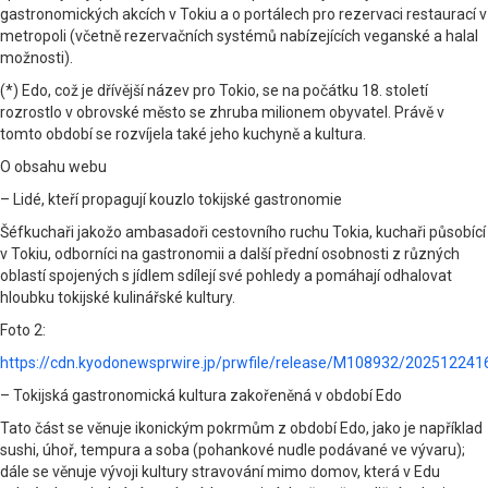
gastronomických akcích v Tokiu a o portálech pro rezervaci restaurací v
metropoli (včetně rezervačních systémů nabízejících veganské a halal
možnosti).
(*) Edo, což je dřívější název pro Tokio, se na počátku 18. století
rozrostlo v obrovské město se zhruba milionem obyvatel. Právě v
tomto období se rozvíjela také jeho kuchyně a kultura.
O obsahu webu
– Lidé, kteří propagují kouzlo tokijské gastronomie
Šéfkuchaři jakožo ambasadoři cestovního ruchu Tokia, kuchaři působící
v Tokiu, odborníci na gastronomii a další přední osobnosti z různých
oblastí spojených s jídlem sdílejí své pohledy a pomáhají odhalovat
hloubku tokijské kulinářské kultury.
Foto 2:
https://cdn.kyodonewsprwire.jp/prwfile/release/M108932/2025122
– Tokijská gastronomická kultura zakořeněná v období Edo
Tato část se věnuje ikonickým pokrmům z období Edo, jako je například
sushi, úhoř, tempura a soba (pohankové nudle podávané ve vývaru);
dále se věnuje vývoji kultury stravování mimo domov, která v Edu