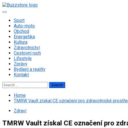
Skip
to
Primary
content
Menu
Sport
Auto-moto
Obchod
Energetika
Kultura
Zdravotnictví
Cestovní ruch
Lifestyle
Zprávy
Bydlení a reality
Kontakt
Search
for:
Home
TMRW Vault získal CE označení pro zdravotnické prostř
Zdraví
TMRW Vault získal CE označení pro zdr