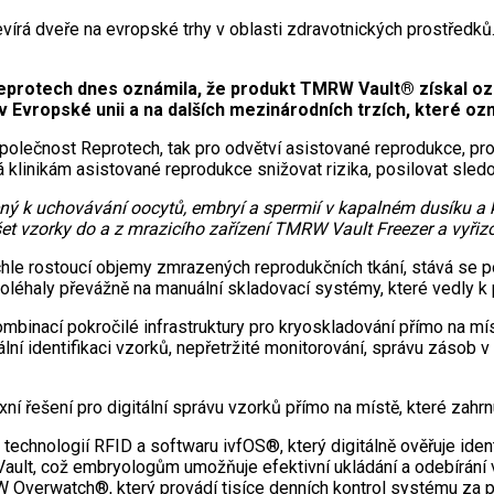
írá dveře na evropské trhy v oblasti zdravotnických prostředků
protech dnes oznámila, že produkt TMRW Vault® získal ozna
v Evropské unii a na dalších mezinárodních trzích, které oz
olečnost Reprotech, tak pro odvětví asistované reprodukce, pro
 klinikám asistované reprodukce snižovat rizika, posilovat sled
ný k uchovávání oocytů, embryí a spermií v kapalném dusíku a k
 vzorky do a z mrazicího zařízení TMRW Vault Freezer a vyřizo
chle rostoucí objemy zmrazených reprodukčních tkání, stává se p
spoléhaly převážně na manuální skladovací systémy, které vedly k 
ombinací pokročilé infrastruktury pro kryoskladování přímo na 
tální identifikaci vzorků, nepřetržité monitorování, správu zásob
 řešení pro digitální správu vzorků přímo na místě, které zahrn
chnologií RFID a softwaru ivfOS®, který digitálně ověřuje ident
ult, což embryologům umožňuje efektivní ukládání a odebírání vz
Overwatch®, který provádí tisíce denních kontrol systému za 