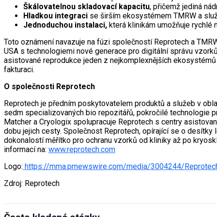
Škálovatelnou skladovací kapacitu
, přičemž jediná ná
Hladkou integraci
se širším ekosystémem TMRW a služb
Jednoduchou instalaci,
která klinikám umožňuje rychlé
Toto oznámení navazuje na fúzi společností Reprotech a TMRW L
USA s technologiemi nové generace pro digitální správu vzorků
asistované reprodukce jeden z nejkomplexnějších ekosystémů za
fakturaci.
O společnosti Reprotech
Reprotech je předním poskytovatelem produktů a služeb v obla
sedm specializovaných bio repozitářů, pokročilé technologie p
Matcher a Cryologix spolupracuje Reprotech s centry asistovan
dobu jejich cesty. Společnost Reprotech, opírající se o desítk
dokonalostí měřítko pro ochranu vzorků od kliniky až po kryosk
informací na:
www.reprotech.com
Logo:
https://mma.prnewswire.com/media/3004244/Reprote
Zdroj: Reprotech