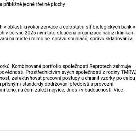
přibližně jedné třetině plochy.
 v oblasti kryokonzervace a celostátní síť biologických bank v
h v červnu 2025 nyní tato sloučená organizace nabízí klinikám
vaci na místě i mimo ně, správu souhlasů, správu skladování a
orků. Kombinované portfolio společnosti Reprotech zahrnuje
odpovědnosti. Prostřednictvím svých společností z rodiny TMRW,
nost, zefektivňovat pracovní postupy a chránit vzorky po celou
mi přísnými standardy dodržování předpisů a provozní
í toho, na čem záleží nejvíce, dnes i v budoucnosti. Více