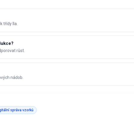
třídy IIa.
dukce?
dporovat růst.
ových nádob.
gitální správa vzorků