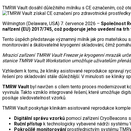
TMRW Vault dosáhl důležitého milníku s CE označením, což otev
Wilmington (Delaware, USA) 7. července 2026 –
Společnost Re
nařízení (EU) 2017/745, což podporuje jeho uvedení na trh 
Tento úspěch představuje významný milník jak pro mateřskou sp
monitorování a škálovatelné kryogenní skladování, čímž pomáhá
Mrazicí zařízení TMRW Vault Freezer je kryogenní mrazák urče
stanice TMRW Vault Workstation umožňuje uživatelům přenášet
Vzhledem k tomu, že kliniky asistované reprodukce spravují ry
řešení pro skladování stále důležitější. V minulosti se kliniky 
TMRW Vault
byl navržen s cílem tento proces modernizovat k
vyvinula. Takto vzniklo integrované řešení, které umožňuje digi
posiluje sledovatelnost vzorků.
TMRW Vault poskytuje klinikám asistované reprodukce komplexní
Digitální správu vzorků
pomocí zařízení CryoBeacons s te
Ruční přístup
k technologicky vybavené nádrži systému Va
Pokročilé monitorování
prostřednictvím systému TMRW 