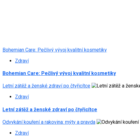
Bohemian Care: Pečlivý vývoj kvalitní kosmetiky
Zdraví
Bohemian Care: Pečlivý vývoj kvalitní kosmetiky
Letní zátěž a ženské zdraví po čtyřicítce
Zdraví
Letní zátěž a ženské zdraví po čtyřicítce
Odvykání kouření a rakovina: mýty a pravda
Zdraví