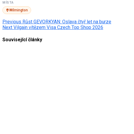
MÍSTA
Wilmington
Post
Previous
Růst GEVORKYAN: Oslava čtyř let na burze
Next
Vilgain vítězem Visa Czech Top Shop 2026
navigation
Související články