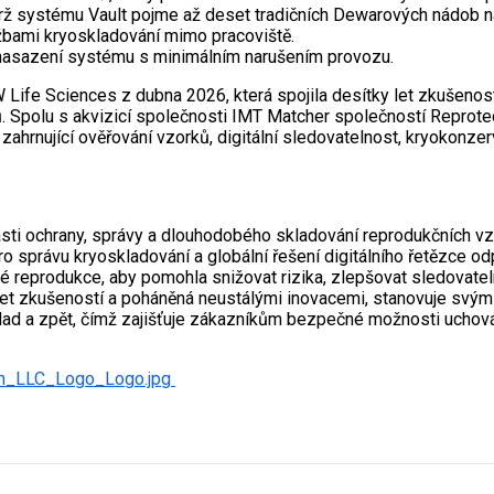
drž systému Vault pojme až deset tradičních Dewarových nádob na 
ami kryoskladování mimo pracoviště.
 nasazení systému s minimálním narušením provozu.
ife Sciences z dubna 2026, která spojila desítky let zkušeností
. Spolu s akvizicí společnosti IMT Matcher společností Reprotec
hrnující ověřování vzorků, digitální sledovatelnost, kryokonzer
sti ochrany, správy a dlouhodobého skladování reprodukčních vz
ro správu kryoskladování a globální řešení digitálního řetězce 
é reprodukce, aby pomohla snižovat rizika, zlepšovat sledovatel
y let zkušeností a poháněná neustálými inovacemi, stanovuje svý
lad a zpět, čímž zajišťuje zákazníkům bezpečné možnosti uchován
ch_LLC_Logo_Logo.jpg