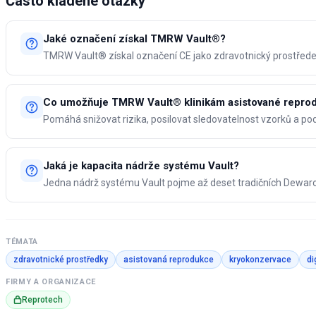
Často kladené otázky
Jaké označení získal TMRW Vault®?
TMRW Vault® získal označení CE jako zdravotnický prostředek 
Co umožňuje TMRW Vault® klinikám asistované repro
Pomáhá snižovat rizika, posilovat sledovatelnost vzorků a po
Jaká je kapacita nádrže systému Vault?
Jedna nádrž systému Vault pojme až deset tradičních Dewar
TÉMATA
zdravotnické prostředky
asistovaná reprodukce
kryokonzervace
di
FIRMY A ORGANIZACE
Reprotech