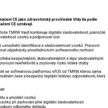
.
čení CE jako zdravotnický prostředek třídy IIa podle
načení CE uznávají.
tože TMRW Vault kombinuje digitální sledovatelnost, pokročilé
ovatelnost vzorků a podporovat růst.
 usnadnění identifikace a sledovatelnosti vzorků. Pracovní
vat objednávky prostřednictvím softwarového rozhraní.
otřeba bezpečnějších, škálovatelnějších a lépe sledovatelných
provozní neefektivitě a zvyšovaly riziko lidské chyby.
místě se softwarovou platformou ivfOS od TMRW, kterou sama
 v reálném čase a bezpečný digitální řetězec odpovědnosti, který
uje:
itu a umístění vzorků.
orků při zachování plné digitální sledovatelnosti.
podpory odborného dohledu.