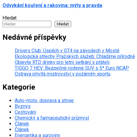
Odvykání kouření a rakovina: mýty a pravda
Hledat
Hledat
Nedávné příspěvky
Drivers Club: Úspěch v GT4 na závodech v Mostě
Ekologická střechy Pražských služeb: Chladíme přírodně
Objevte RTD drinky pro letní setkání s přáteli
TIGGO 7 HEV: Bezpečné rodinné SUV s 5* Euro NCAP
Ostrava přivítá mistrovství v požárním sportu
Kategorie
Auto-moto, doprava a stroje
Byznys
Cestování
Chemický a farmaceutický průmysl
Článek
Článek
Energetika a suroviny