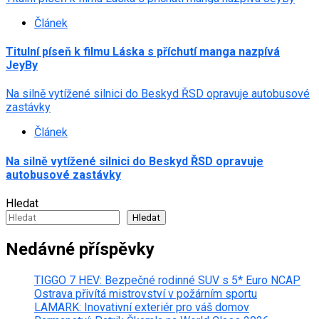
Článek
Titulní píseň k filmu Láska s příchutí manga nazpívá
JeyBy
Na silně vytížené silnici do Beskyd ŘSD opravuje autobusové
zastávky
Článek
Na silně vytížené silnici do Beskyd ŘSD opravuje
autobusové zastávky
Hledat
Hledat
Nedávné příspěvky
TIGGO 7 HEV: Bezpečné rodinné SUV s 5* Euro NCAP
Ostrava přivítá mistrovství v požárním sportu
LAMARK: Inovativní exteriér pro váš domov