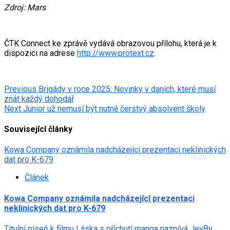
Zdroj: Mars
ČTK Connect ke zprávě vydává obrazovou přílohu, která je k
dispozici na adrese
http://www.protext.cz
.
Post
Previous
Brigády v roce 2025: Novinky v daních, které musí
znát každý dohodář
navigation
Next
Junior už nemusí být nutně čerstvý absolvent školy
Související články
Kowa Company oznámila nadcházející prezentaci neklinických
dat pro K-679
Článek
Kowa Company oznámila nadcházející prezentaci
neklinických dat pro K-679
Titulní píseň k filmu Láska s příchutí manga nazpívá JeyBy