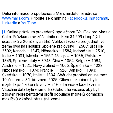
Další informace o společnosti Mars najdete na adrese
www.mars.com
. Připojte se k nám na
Facebooku
,
Instagramu
,
LinkedIn
a
YouTube
.
[1]
Online průzkum provedený společností YouGov pro Mars a
Calm. Průzkumu se zúčastnilo celkem 31.299 dospělých
účastníků z 20 různých trhů. Velikost vzorku pro jednotlivé
země byla následující: Spojené království – 2507; Brazílie –
2502; Kanada – 1347; Německo – 1584; Indonésie – 2510;
Indie – 1001; Mexiko – 1567; Malajsie – 1036; Polsko –
1349; Spojené státy – 3748; Čína – 1054; Belgie – 1084;
Austrálie – 1525; Nový Zéland – 1066; Španělsko – 1322;
Nizozemsko – 1074; Francie – 1526; Dánsko – 1093;
Švédsko – 1070; Itálie – 1334. Sběr dat probíhal online mezi
19. únorem a 31. březnem 2025. Cílovou skupinou byli
majitelé psů a koček ve věku 18 let a více v každé zemi.
Všechna data byla v rámci každého trhu vážena, aby byl
zajištěn reprezentativní profil populace majitelů domácích
mazlíčků v každé příslušné zemi.