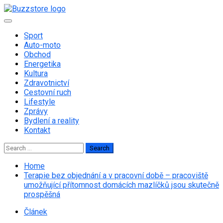
Skip
to
Primary
content
Menu
Sport
Auto-moto
Obchod
Energetika
Kultura
Zdravotnictví
Cestovní ruch
Lifestyle
Zprávy
Bydlení a reality
Kontakt
Search
for:
Home
Terapie bez objednání a v pracovní době – pracoviště
umožňující přítomnost domácích mazlíčků jsou skutečně
prospěšná
Článek