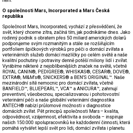
něm.
O společnosti Mars, Incorporated a Mars Česká
republika
Společnost Mars, Incorporated, vychází z přesvědčení, že
svět, který chceme zítra, začíná tím, jak podnikáme dnes. Jako
rodinný podnik s obratem přes 50 miliard amerických dolarů
podporujeme svým rozmanitým a stále se rozšiřujícím
portfoliem špičkových výrobků pro péči o domácí zvířata a
veterinárních služeb domácí mazlíčky po celém světě a naše
kvalitní pochutiny i potraviny denně potěší miliony lidí i zvířat.
Vyrábíme některé z nejoblíbenějších značek na světě, včetně
ROYAL CANIN®, PEDIGREE®, WHISKAS®, CESAR®, DOVE®,
EXTRA®, M&M’s®, SNICKERS® a BEN’S ORIGINAL™. Naše
mezinárodní sítě nemocnic pro domácí zvířata, včetně
BANFIELD™, BLUEPEARL™, VCA™ a ANICURA™, zahrnují
preventivní, všeobecnou, specializovanou i pohotovostní
veterinární péči a naše globální veterinární diagnostika
ANTECH® nabízí průlomové možnosti v diagnostice
domácích zvířat. Pět principů společnosti Mars – kvalita,
odpovědnost, vzájemnost, efektivita a svoboda – inspiruje
našich 150.000 spolupracovníků ke každodenní činnosti, která
pomáhá vytvářet lepší svět pro lidi, domácí zvířata i planetu.