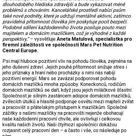
dlouhodobého hlediska zdravější a bude vykazovat méně
problémů s chováním. Kancelářské prostředí nabízí psům
také nové podněty, které je udržují mentálně aktivní, zatímco
pravidelná přítomnost člověka jim poskytuje pocit bezpečí.
Podobné sdílení každodenního života posiluje pouto mezi
majitelem a domácím mazlíčkem, což je výhodné z každé
perspektivy,“
– vysvětluje
Aneta Matulová, specialistka pro
firemní záležitosti ve společnosti Mars Pet Nutrition
Central Europe.
Psi mají hluboce pozitivní vliv na pohodu člověka, zejména na
jeho duševní zdraví. Jejich pouhá přítomnost snižuje stres i
jeho příznaky a hraní nebo procházky s nimi nás nabíjí
pozitivní energií. Mars se zavázal podporovat pohodu
domácích mazlíčků mnoha způsoby. Koneckonců, rodičům
domácích mazlíčků se daří, když jsou jejich miláčkové šťastní.
Společnost je silným zastáncem adopce domácích mazlíčků,
zvířecích útulků a hlasitě podporuje osvětu mezi majiteli zvířat
a pracovišt s přátelským přístupem k mazlíčkům. Společné
zážitky s našimi mazlíčky na pracovišti nejenže obohacují
naše každodenní pracovní chvíle, ale ovlivňují i celkovou
kvalitu našich životů. Naši čtyřnozí společníci dokážou
rozjasnit celý pracovní den – a často i vše, co následuje po