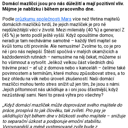
Domácí mazlíčci jsou pro nás důležití a mají pozitivní vliv.
Mějme je nablízku i během pracovního dne.
Podle
průzkumu společnosti Mars
více než třetina majitelů
domácích mazlíčků tvrdí, že jejich mazlíček je pro ně
nejdůležitější věcí v životě. Mezi mileniály (40 %) a generací Z
(45 %) je tento podíl ještě vyšší. Když opouštíme domov,
neradi je tam necháváme samotné – každý třetí majitel se
kvůli tomu cítí provinile. Ale nemusíme! Zvolme to, co je pro
ně i pro nás nejlepší. Štěstí spočívá v malých okamžicích a
každodenních rutinách – nemusíme na něj čekat, můžeme si
ho všimnout a vytvořit. Jelikož velkou část všedních dnů
trávíme prací – ať už z domova nebo v kanceláři – čelíme také
povinnostem a termínům, které mohou způsobovat stres, a to
bez ohledu na věk nebo úroveň zkušeností. Naši domácí
mazlíčci mohou tento stres snížit už jen tím, že jsou s námi.
Jejich přítomnost nás uklidňuje a i oni jsou šťastnější, když
nezůstávají sami. Není to pravá výhra pro všechny?
„Když domácí mazlíček může doprovázet svého majitele do
práce, prospívá to jak člověku, tak zvířeti. Pro psy je
uklidňující být během dne v blízkosti svého majitele – snižuje
to separační úzkost a podporuje emoční stabilitu.
Vyrovnanější a méně vystresované zvíře bude z