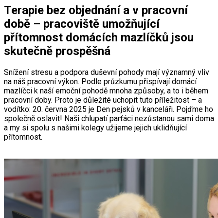
Terapie bez objednání a v pracovní
době – pracoviště umožňující
přítomnost domácích mazlíčků jsou
skutečně prospěšná
Snížení stresu a podpora duševní pohody mají významný vliv
na náš pracovní výkon. Podle průzkumu přispívají domácí
mazlíčci k naší emoční pohodě mnoha způsoby, a to i během
pracovní doby. Proto je důležité uchopit tuto příležitost – a
vodítko: 20. června 2025 je Den pejsků v kanceláři. Pojďme ho
společně oslavit! Naši chlupatí parťáci nezůstanou sami doma
a my si spolu s našimi kolegy užijeme jejich uklidňující
přítomnost.