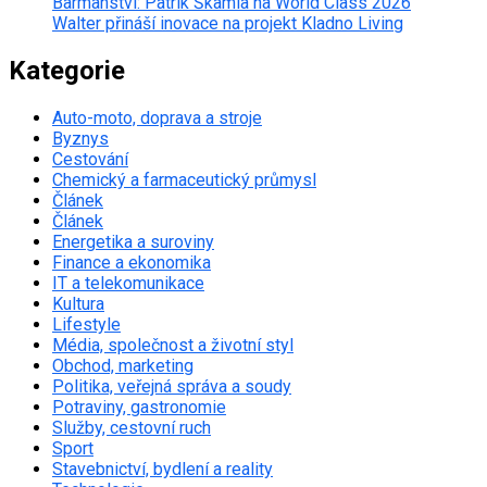
Barmanství: Patrik Škamla na World Class 2026
Walter přináší inovace na projekt Kladno Living
Kategorie
Auto-moto, doprava a stroje
Byznys
Cestování
Chemický a farmaceutický průmysl
Článek
Článek
Energetika a suroviny
Finance a ekonomika
IT a telekomunikace
Kultura
Lifestyle
Média, společnost a životní styl
Obchod, marketing
Politika, veřejná správa a soudy
Potraviny, gastronomie
Služby, cestovní ruch
Sport
Stavebnictví, bydlení a reality