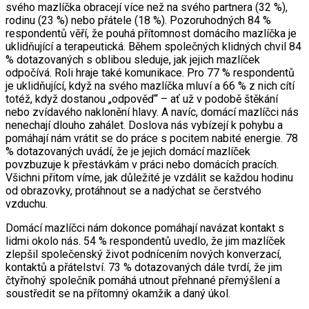
svého mazlíčka obracejí více než na svého partnera (32 %),
rodinu (23 %) nebo přátele (18 %). Pozoruhodných 84 %
respondentů věří, že pouhá přítomnost domácího mazlíčka je
uklidňující a terapeutická. Během společných klidných chvil 84
% dotazovaných s oblibou sleduje, jak jejich mazlíček
odpočívá. Roli hraje také komunikace. Pro 77 % respondentů
je uklidňující, když na svého mazlíčka mluví a 66 % z nich cítí
totéž, když dostanou „odpověď“ – ať už v podobě štěkání
nebo zvídavého naklonění hlavy. A navíc, domácí mazlíčci nás
nenechají dlouho zahálet. Doslova nás vybízejí k pohybu a
pomáhají nám vrátit se do práce s pocitem nabité energie. 78
% dotazovaných uvádí, že je jejich domácí mazlíček
povzbuzuje k přestávkám v práci nebo domácích pracích.
Všichni přitom víme, jak důležité je vzdálit se každou hodinu
od obrazovky, protáhnout se a nadýchat se čerstvého
vzduchu.
Domácí mazlíčci nám dokonce pomáhají navázat kontakt s
lidmi okolo nás. 54 % respondentů uvedlo, že jim mazlíček
zlepšil společenský život podnícením nových konverzací,
kontaktů a přátelství. 73 % dotazovaných dále tvrdí, že jim
čtyřnohý společník pomáhá utnout přehnané přemýšlení a
soustředit se na přítomný okamžik a daný úkol.