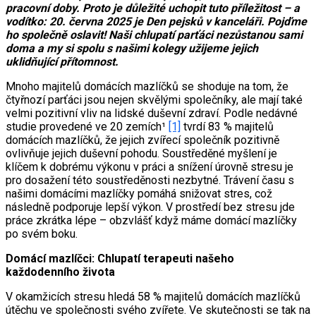
pracovní doby. Proto je důležité uchopit tuto příležitost – a
vodítko: 20. června 2025 je Den pejsků v kanceláři. Pojďme
ho společně oslavit! Naši chlupatí parťáci nezůstanou sami
doma a my si spolu s našimi kolegy užijeme jejich
uklidňující přítomnost.
Mnoho majitelů domácích mazlíčků se shoduje na tom, že
čtyřnozí parťáci jsou nejen skvělými společníky, ale mají také
velmi pozitivní vliv na lidské duševní zdraví. Podle nedávné
studie provedené ve 20 zemích¹
[1]
tvrdí 83 % majitelů
domácích mazlíčků, že jejich zvířecí společník pozitivně
ovlivňuje jejich duševní pohodu. Soustředěné myšlení je
klíčem k dobrému výkonu v práci a snížení úrovně stresu je
pro dosažení této soustředěnosti nezbytné. Trávení času s
našimi domácími mazlíčky pomáhá snižovat stres, což
následně podporuje lepší výkon. V prostředí bez stresu jde
práce zkrátka lépe – obzvlášť když máme domácí mazlíčky
po svém boku.
Domácí mazlíčci: Chlupatí terapeuti našeho
každodenního života
V okamžicích stresu hledá 58 % majitelů domácích mazlíčků
útěchu ve společnosti svého zvířete. Ve skutečnosti se tak na