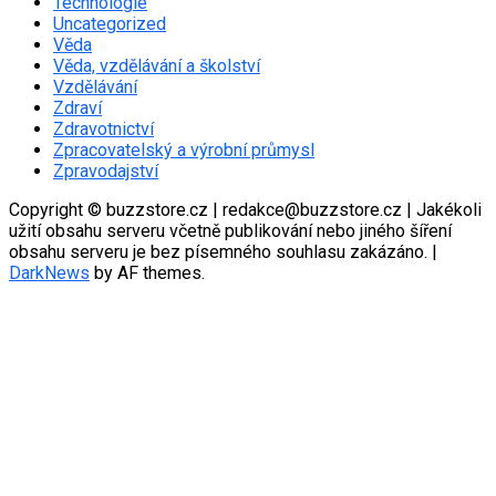
Technologie
Uncategorized
Věda
Věda, vzdělávání a školství
Vzdělávání
Zdraví
Zdravotnictví
Zpracovatelský a výrobní průmysl
Zpravodajství
Copyright © buzzstore.cz | redakce@buzzstore.cz | Jakékoli
užití obsahu serveru včetně publikování nebo jiného šíření
obsahu serveru je bez písemného souhlasu zakázáno.
|
DarkNews
by AF themes.