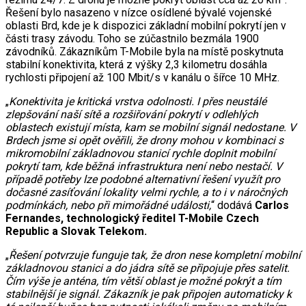
Řešení bylo nasazeno v nízce osídlené bývalé vojenské
oblasti Brd, kde je k dispozici základní mobilní pokrytí jen v
části trasy závodu. Toho se zúčastnilo bezmála 1900
závodníků. Zákazníkům T-Mobile byla na místě poskytnuta
stabilní konektivita, která z výšky 2,3 kilometru dosáhla
rychlosti připojení až 100 Mbit/s v kanálu o šířce 10 MHz.
„
Konektivita je kritická vrstva odolnosti. I přes neustálé
zlepšování naší sítě a rozšiřování pokrytí v odlehlých
oblastech existují místa, kam se mobilní signál nedostane. V
Brdech jsme si opět ověřili, že drony mohou v kombinaci s
mikromobilní základnovou stanicí rychle doplnit mobilní
pokrytí tam, kde běžná infrastruktura není nebo nestačí. V
případě potřeby lze podobné alternativní řešení využít pro
dočasné zasíťování lokality velmi rychle, a to i v náročných
podmínkách, nebo při mimořádné události,
“ dodává
Carlos
Fernandes, technologický ředitel T-Mobile Czech
Republic a Slovak Telekom.
„
Řešení potvrzuje funguje tak, že dron nese kompletní mobilní
základnovou stanici a do jádra sítě se připojuje přes satelit.
Čím výše je anténa, tím větší oblast je možné pokrýt a tím
stabilnější je signál. Zákazník je pak připojen automaticky k