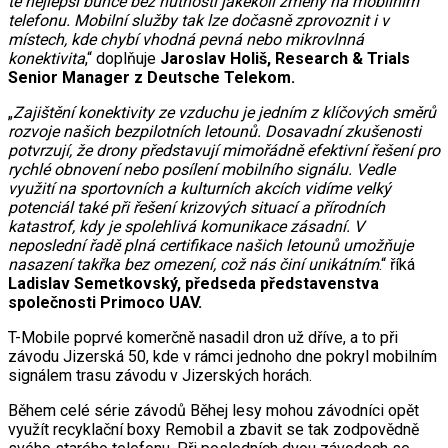
té nejlepší buňce bez nutnosti jakékoli změny na mobilním
telefonu. Mobilní služby tak lze dočasně zprovoznit i v
místech, kde chybí vhodná pevná nebo mikrovlnná
konektivita
,“ doplňuje
Jaroslav Holiš, Research & Trials
Senior Manager z Deutsche Telekom.
„
Zajištění konektivity ze vzduchu je jedním z klíčových směrů
rozvoje našich bezpilotních letounů. Dosavadní zkušenosti
potvrzují, že drony představují mimořádně efektivní řešení pro
rychlé obnovení nebo posílení mobilního signálu. Vedle
využití na sportovních a kulturních akcích vidíme velký
potenciál také při řešení krizových situací a přírodních
katastrof, kdy je spolehlivá komunikace zásadní. V
neposlední řadě plná certifikace našich letounů umožňuje
nasazení takřka bez omezení, což nás činí unikátním
.“ říká
Ladislav Semetkovský, předseda představenstva
společnosti Primoco UAV.
T-Mobile poprvé komerčně nasadil dron už dříve, a to při
závodu Jizerská 50, kde v rámci jednoho dne pokryl mobilním
signálem trasu závodu v Jizerských horách.
Během celé série závodů Běhej lesy mohou závodníci opět
využít recyklační boxy Remobil a zbavit se tak zodpovědně