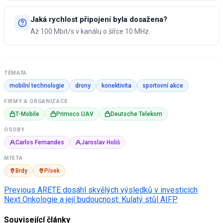
Jaká rychlost připojení byla dosažena?
Až 100 Mbit/s v kanálu o šířce 10 MHz.
TÉMATA
mobilní technologie
drony
konektivita
sportovní akce
FIRMY A ORGANIZACE
T-Mobile
Primoco UAV
Deutsche Telekom
OSOBY
Carlos Fernandes
Jaroslav Holiš
MÍSTA
Brdy
Písek
Post
Previous
ARETE dosáhl skvělých výsledků v investicích
Next
Onkologie a její budoucnost: Kulatý stůl AIFP
navigation
Související články