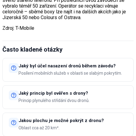
svého starého telefonu. Při posledních dvou závodech se
vybralo téměř 50 zařízení. Operátor se recyklaci věnuje
celoročně – sběrné boxy lze najít i na dalších akcích jako je
Jizerská 50 nebo Colours of Ostrava.
Zdroj: T-Mobile
Často kladené otázky
Jaký byl účel nasazení dronů během závodu?
Posílení mobilních služeb v oblasti se slabým pokrytím.
Jaký princip byl ověřen s drony?
Princip plynulého střídání dvou dronů.
Jakou plochu je možné pokrýt z dronu?
Oblast cca až 20 km².