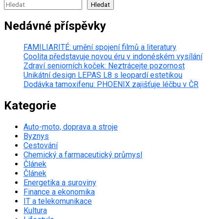
Hledat
Nedávné příspěvky
FAMILIARITÉ: umění spojení filmů a literatury
Coolita představuje novou éru v indonéském vysílání
Zdraví seniorních koček: Neztrácejte pozornost
Unikátní design LEPAS L8 s leopardí estetikou
Dodávka tamoxifenu: PHOENIX zajišťuje léčbu v ČR
Kategorie
Auto-moto, doprava a stroje
Byznys
Cestování
Chemický a farmaceutický průmysl
Článek
Článek
Energetika a suroviny
Finance a ekonomika
IT a telekomunikace
Kultura