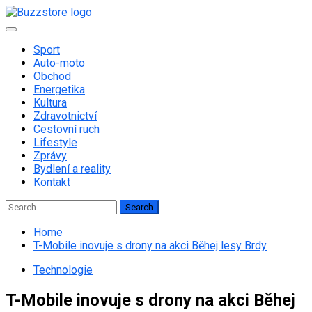
Skip
to
Primary
content
Menu
Sport
Auto-moto
Obchod
Energetika
Kultura
Zdravotnictví
Cestovní ruch
Lifestyle
Zprávy
Bydlení a reality
Kontakt
Search
for:
Home
T-Mobile inovuje s drony na akci Běhej lesy Brdy
Technologie
T-Mobile inovuje s drony na akci Běhej