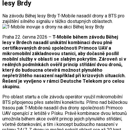
lesy Brdy
Na závodu Běhej lesy Brdy T-Mobile nasadil drony a BTS pro
zajištění silného signálu v těžko dostupných oblastech.
Praha 22. června 2026 –
T-Mobile během závodu Běhej
lesy v Brdech nasadil unikátní kombinaci dvou plně
certifikovaných dronů společnosti Primoco UAV a
mikromobilní základnovou stanici, aby dočasně posílil
mobilní služby v oblasti se slabým pokrytím. Zároveň si v
reálných podmínkách ověřil princip střídání dvou dronů,
který do budoucna otevírá možnost plynulého
nepřetržitého nasazení například při krizových situacích.
Řešení je vyvíjeno v rámci Deutsche Telekom pro celou
skupinu.
Pro oblast startu a cíle závodu operátor využil mikromobilní
BTS připojenou přes satelitní konektivitu. Přímo nad běžeckou
trasou pak T-Mobile nasadil dva drony společnosti Primoco
UAV operující z letiště v Písku. Právě kombinace dvou letounů
umožnila během akce ověřit princip jejich plynulého střídání,
včetně dotankování, a tím i koncept budoucího nasazení v
režimu 24/7. Z dronu je možné pokrýt oblast cca až 20 km².