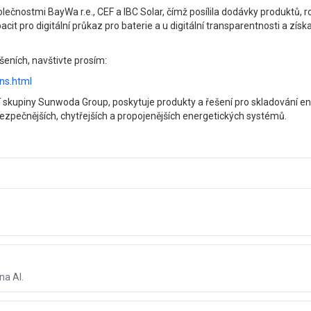
nostmi BayWa r.e., CEF a IBC Solar, čímž posílila dodávky produktů, r
it pro digitální průkaz pro baterie a u digitální transparentnosti a zí
šeních, navštivte prosím:
ons.html
 skupiny Sunwoda Group, poskytuje produkty a řešení pro skladování en
bezpečnějších, chytřejších a propojenějších energetických systémů.
na AI.