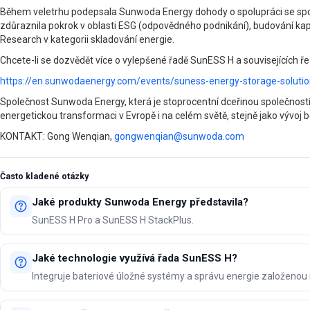
Během veletrhu podepsala Sunwoda Energy dohody o spolupráci se společ
zdůraznila pokrok v oblasti ESG (odpovědného podnikání), budování kapac
Research v kategorii skladování energie.
Chcete-li se dozvědět více o vylepšené řadě SunESS H a souvisejících ře
https://en.sunwodaenergy.com/events/suness-energy-storage-soluti
Společnost Sunwoda Energy, která je stoprocentní dceřinou společností
energetickou transformaci v Evropě i na celém světě, stejně jako vývoj 
KONTAKT: Gong Wenqian,
gongwenqian@sunwoda.com
Často kladené otázky
Jaké produkty Sunwoda Energy představila?
SunESS H Pro a SunESS H StackPlus.
Jaké technologie využívá řada SunESS H?
Integruje bateriové úložné systémy a správu energie založenou 