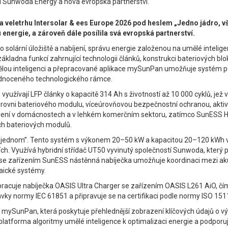
od Sunwoda Energy a nová evropská partnerství.
 veletrhu Intersolar & ees Europe 2026 pod heslem „Jedno jádro, vš
 energie, a zároveň dále posílila svá evropská partnerství.
 solární úložiště a nabíjení, správu energie založenou na umělé intelig
ákladna funkcí zahrnující technologii článků, konstrukci bateriových blo
lou inteligenci a přepracované aplikace mySunPan umožňuje systém před
dnoceného technologického rámce.
žívají LFP články o kapacitě 314 Ah s životností až 10 000 cyklů, jež 
vni bateriového modulu, víceúrovňovou bezpečnostní ochranou, aktivním 
ení v domácnostech a v lehkém komerčním sektoru, zatímco SunESS H S
ích bateriových modulů.
ednom”. Tento systém s výkonem 20–50 kW a kapacitou 20–120 kWh využ
h. Využívá hybridní střídač UT50 vyvinutý společností Sunwoda, který p
í se zařízením SunESS nástěnná nabíječka umožňuje koordinaci mezi ak
taické systémy.
lupracuje nabíječka OASIS Ultra Charger se zařízením OASIS L261 AiO, 
ky normy IEC 61851 a připravuje se na certifikaci podle normy ISO 151
mySunPan, která poskytuje přehlednější zobrazení klíčových údajů o vý
latforma algoritmy umělé inteligence k optimalizaci energie a podporuje