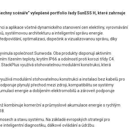
echny scénáře” vylepšené portfolio řady SunESS H, které zahrnuje
enci a aplikace včetně dynamického stanovení cen elektřiny, vyrovnávání
ků, systémovou architekturu a inteligentní správu energie.
povídání, optimalizaci, dispečink a vizualizovanou správu, díky
vyvinula společnost Sunwoda. Oba produkty disponují aktivním
řízením teploty, krytím IP66 a odolností proti korozi třídy C4.
tackPlus využívá stohovatelnou modulární konstrukci, která
ívá modulární stohovatelnou konstrukci a instalaci bez kabelů pro
odporuje plynulý přechod mezi zdroji, kompatibilitu se systémy
umulací energie a dobíjením elektromobilů a zároveň podporuje
čímž kombinuje komerční a průmyslové akumulace energie s rychlým
18.
nosech a stavu systému. Na základě evropských strategií pro
 inteligentní diagnostiku, dálkové ovládání a údržbu.