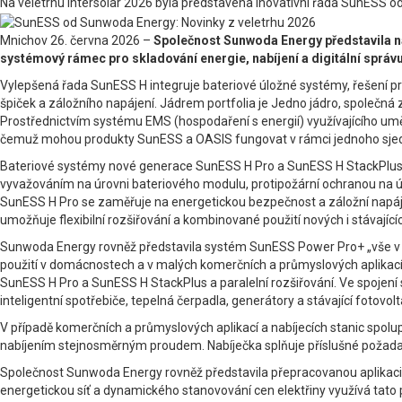
Na veletrhu Intersolar 2026 byla představena inovativní řada SunESS 
Mnichov 26. června 2026 –
Společnost Sunwoda Energy představila na
systémový rámec pro skladování energie, nabíjení a digitální správu
Vylepšená řada SunESS H integruje bateriové úložné systémy, řešení pro
špiček a záložního napájení. Jádrem portfolia je Jedno jádro, společná z
Prostřednictvím systému EMS (hospodaření s energií) využívajícího umě
čemuž mohou produkty SunESS a OASIS fungovat v rámci jednoho sje
Bateriové systémy nové generace SunESS H Pro a SunESS H StackPlus vyu
vyvažováním na úrovni bateriového modulu, protipožární ochranou na úro
SunESS H Pro se zaměřuje na energetickou bezpečnost a záložní napáj
umožňuje flexibilní rozšiřování a kombinované použití nových i stávajíc
Sunwoda Energy rovněž představila systém SunESS Power Pro+ „vše v j
použití v domácnostech a v malých komerčních a průmyslových aplikacíc
SunESS H Pro a SunESS H StackPlus a paralelní rozšiřování. Ve spojen
inteligentní spotřebiče, tepelná čerpadla, generátory a stávající fotovol
V případě komerčních a průmyslových aplikací a nabíjecích stanic spo
nabíjením stejnosměrným proudem. Nabíječka splňuje příslušné požadav
Společnost Sunwoda Energy rovněž představila přepracovanou aplikaci 
energetickou síť a dynamického stanovování cen elektřiny využívá tato p