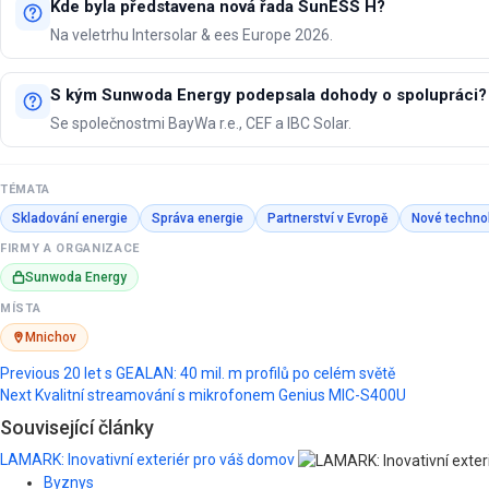
Kde byla představena nová řada SunESS H?
Na veletrhu Intersolar & ees Europe 2026.
S kým Sunwoda Energy podepsala dohody o spolupráci?
Se společnostmi BayWa r.e., CEF a IBC Solar.
TÉMATA
Skladování energie
Správa energie
Partnerství v Evropě
Nové techno
FIRMY A ORGANIZACE
Sunwoda Energy
MÍSTA
Mnichov
Post
Previous
20 let s GEALAN: 40 mil. m profilů po celém světě
Next
Kvalitní streamování s mikrofonem Genius MIC-S400U
navigation
Související články
LAMARK: Inovativní exteriér pro váš domov
Byznys