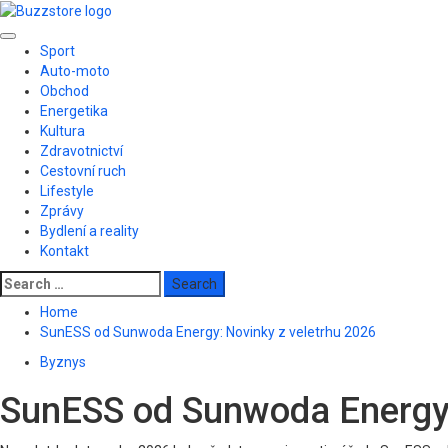
Skip
to
Primary
content
Sport
Menu
Auto-moto
Obchod
Energetika
Kultura
Zdravotnictví
Cestovní ruch
Lifestyle
Zprávy
Bydlení a reality
Kontakt
Search
for:
Home
SunESS od Sunwoda Energy: Novinky z veletrhu 2026
Byznys
SunESS od Sunwoda Energy: