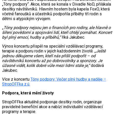
„Tóny podpory“. Akce, která se konala v Divadle NoD, přilákala
desítky návštěvníků. Hlavním hostem byla kapela FoxO, která
včetně fanoušků a účastníků podpořila příběhy tří rodin s
dětmi s atypickým vývojem.
„Tóny podpory nejsou jen o financích pro rodiny, ale hlavně o
šíření povědomí a spojování lidí, kteří chtějí pomáhat. Koncert
byl plný emocí, hudby a příběhů,“
říká Jakubec.
Výnos koncertu přispěl na speciální vzdělávací programy,
terapie a podporu rodin v jejich každodenním životě.
„Ještě
jednou děkujeme všem, kteří nás přišli podpořit – od
návštěvníků koncertu až po dobrovolníky a sponzory. Je
úžasné vidět, kolik dobré vůle mezi lidmi stále je,“
dodává
Jakubec.
Více z koncertu
Tóny podpory: Večer plný hudby a naděje –
StropOFFka z.ú.
Podpora, která mění životy
StropOFFka aktuálně podporuje desítky rodin, organizuje
pravidelné benefiční akce a nabízí individuální vzdělávací
programy a terapie.