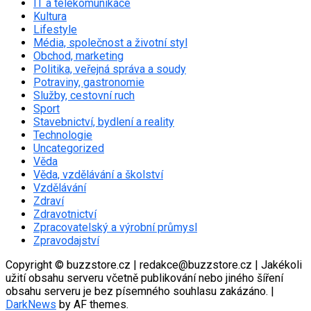
IT a telekomunikace
Kultura
Lifestyle
Média, společnost a životní styl
Obchod, marketing
Politika, veřejná správa a soudy
Potraviny, gastronomie
Služby, cestovní ruch
Sport
Stavebnictví, bydlení a reality
Technologie
Uncategorized
Věda
Věda, vzdělávání a školství
Vzdělávání
Zdraví
Zdravotnictví
Zpracovatelský a výrobní průmysl
Zpravodajství
Copyright © buzzstore.cz | redakce@buzzstore.cz | Jakékoli
užití obsahu serveru včetně publikování nebo jiného šíření
obsahu serveru je bez písemného souhlasu zakázáno.
|
DarkNews
by AF themes.