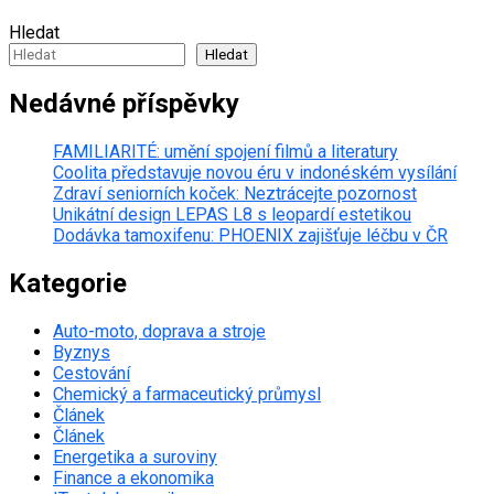
Hledat
Hledat
Nedávné příspěvky
FAMILIARITÉ: umění spojení filmů a literatury
Coolita představuje novou éru v indonéském vysílání
Zdraví seniorních koček: Neztrácejte pozornost
Unikátní design LEPAS L8 s leopardí estetikou
Dodávka tamoxifenu: PHOENIX zajišťuje léčbu v ČR
Kategorie
Auto-moto, doprava a stroje
Byznys
Cestování
Chemický a farmaceutický průmysl
Článek
Článek
Energetika a suroviny
Finance a ekonomika