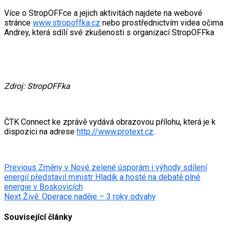
Více o StropOFFce a jejich aktivitách najdete na webové
stránce
www.stropoffka.cz
nebo prostřednictvím videa očima
Andrey, která sdílí své zkušenosti s organizací StropOFFka
Zdroj: StropOFFka
ČTK Connect ke zprávě vydává obrazovou přílohu, která je k
dispozici na adrese
http://www.protext.cz
.
Post
Previous
Změny v Nové zelené úsporám i výhody sdílení
energií představil ministr Hladík a hosté na debatě plné
navigation
energie v Boskovicích
Next
Živě: Operace naděje – 3 roky odvahy
Související články