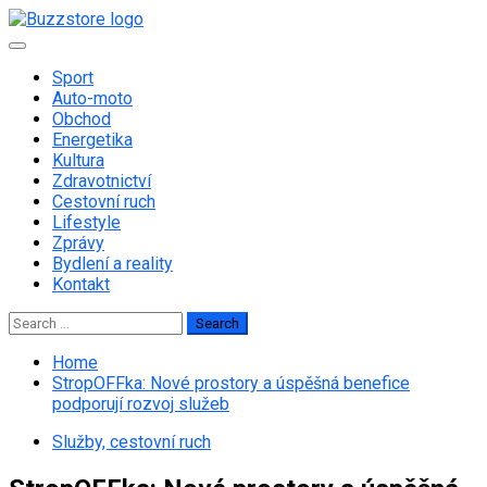
Skip
to
Primary
content
Menu
Sport
Auto-moto
Obchod
Energetika
Kultura
Zdravotnictví
Cestovní ruch
Lifestyle
Zprávy
Bydlení a reality
Kontakt
Search
for:
Home
StropOFFka: Nové prostory a úspěšná benefice
podporují rozvoj služeb
Služby, cestovní ruch