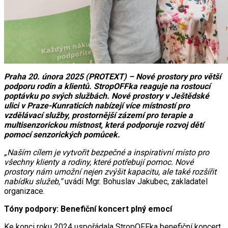
Praha 20. února 2025 (PROTEXT) – Nové prostory pro větší
podporu rodin a klientů. StropOFFka reaguje na rostoucí
poptávku po svých službách. Nové prostory v Ještědské
ulici v Praze-Kunraticích nabízejí více místností pro
vzdělávací služby, prostornější zázemí pro terapie a
multisenzorickou místnost, která podporuje rozvoj dětí
pomocí senzorických pomůcek.
„Naším cílem je vytvořit bezpečné a inspirativní místo pro
všechny klienty a rodiny, které potřebují pomoc. Nové
prostory nám umožní nejen zvýšit kapacitu, ale také rozšířit
nabídku služeb,“
uvádí Mgr. Bohuslav Jakubec, zakladatel
organizace.
Tóny podpory: Benefiční koncert plný emocí
Ke konci roku 2024 uspořádala StropOFFka benefiční koncert