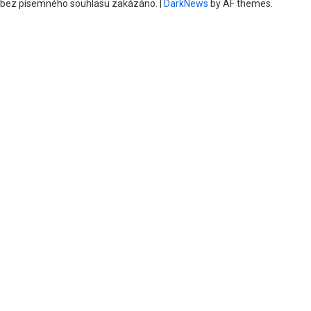
bez písemného souhlasu zakázáno.
|
DarkNews
by AF themes.