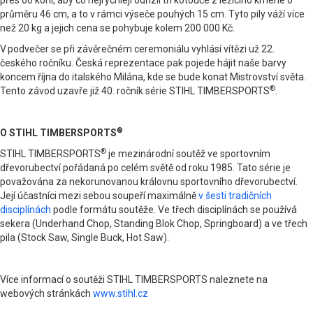
přes 60 koní, aby co nejrychleji odřízli tři kotouče z ležícího kmene o
průměru 46 cm, a to v rámci výseče pouhých 15 cm. Tyto pily váží více
než 20 kg a jejich cena se pohybuje kolem 200 000 Kč.
V podvečer se při závěrečném ceremoniálu vyhlásí vítězi už 22.
českého ročníku. Česká reprezentace pak pojede hájit naše barvy
koncem října do italského Milána, kde se bude konat Mistrovství světa.
®
Tento závod uzavře již 40. ročník série STIHL TIMBERSPORTS
.
®
O STIHL TIMBERSPORTS
®
STIHL TIMBERSPORTS
je mezinárodní soutěž ve sportovním
dřevorubectví pořádaná po celém světě od roku 1985. Tato série je
považována za nekorunovanou královnu sportovního dřevorubectví.
Její účastníci mezi sebou soupeří maximálně
v šesti tradičních
disciplínách
podle formátu soutěže. Ve třech disciplínách se používá
sekera (Underhand Chop, Standing Blok Chop, Springboard) a ve třech
pila (Stock Saw, Single Buck, Hot Saw).
Více informací o soutěži STIHL TIMBERSPORTS naleznete na
webových stránkách
www.stihl.cz