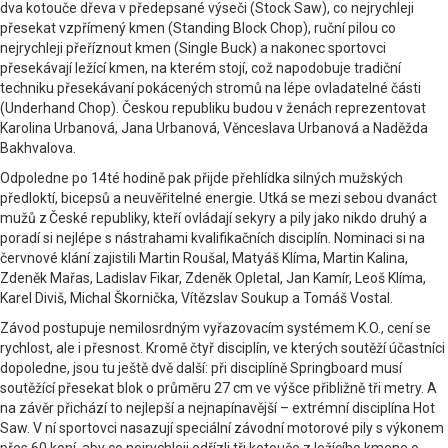
dva kotouče dřeva v předepsané výseči (Stock Saw), co nejrychleji
přesekat vzpřímený kmen (Standing Block Chop), ruční pilou co
nejrychleji přeříznout kmen (Single Buck) a nakonec sportovci
přesekávají ležící kmen, na kterém stojí, což napodobuje tradiční
techniku přesekávaní pokácených stromů na lépe ovladatelné části
(Underhand Chop). Českou republiku budou v ženách reprezentovat
Karolina Urbanová, Jana Urbanová, Věnceslava Urbanová a Naděžda
Bakhvalova.
Odpoledne po 14té hodině pak přijde přehlídka silných mužských
předloktí, bicepsů a neuvěřitelné energie. Utká se mezi sebou dvanáct
mužů z České republiky, kteří ovládají sekyry a pily jako nikdo druhý a
poradí si nejlépe s nástrahami kvalifikačních disciplín. Nominaci si na
červnové klání zajistili Martin Roušal, Matyáš Klíma, Martin Kalina,
Zdeněk Mařas, Ladislav Fikar, Zdeněk Opletal, Jan Kamír, Leoš Klíma,
Karel Diviš, Michal Škornička, Vítězslav Soukup a Tomáš Vostal.
Závod postupuje nemilosrdným vyřazovacím systémem K.O., cení se
rychlost, ale i přesnost. Kromě čtyř disciplín, ve kterých soutěží účastníci
dopoledne, jsou tu ještě dvě další: při disciplíně Springboard musí
soutěžící přesekat blok o průměru 27 cm ve výšce přibližně tři metry. A
na závěr přichází to nejlepší a nejnapínavější – extrémní disciplína Hot
Saw. V ní sportovci nasazují speciální závodní motorové pily s výkonem