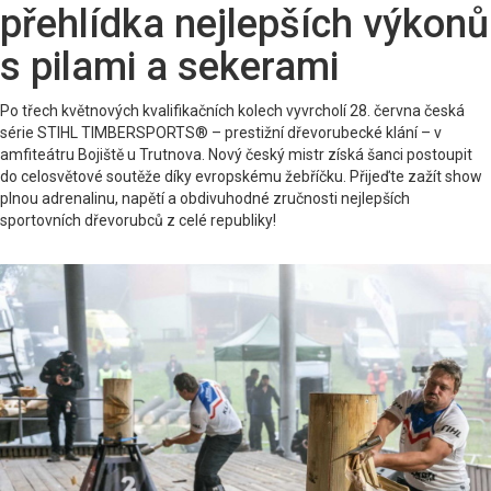
přehlídka nejlepších výkonů
s pilami a sekerami
Po třech květnových kvalifikačních kolech vyvrcholí 28. června česká
série STIHL TIMBERSPORTS® – prestižní dřevorubecké klání – v
amfiteátru Bojiště u Trutnova. Nový český mistr získá šanci postoupit
do celosvětové soutěže díky evropskému žebříčku. Přijeďte zažít show
plnou adrenalinu, napětí a obdivuhodné zručnosti nejlepších
sportovních dřevorubců z celé republiky!