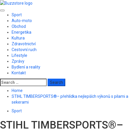
Skip
to
Primary
content
Sport
Menu
Auto-moto
Obchod
Energetika
Kultura
Zdravotnictví
Cestovní ruch
Lifestyle
Zprávy
Bydlení a reality
Kontakt
Search
for:
Home
STIHL TIMBERSPORTS®– přehlídka nejlepších výkonů s pilami a
sekerami
Sport
STIHL TIMBERSPORTS®–