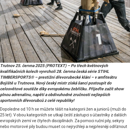
Trutnov 25. června 2025 (PROTEXT) – Po třech květnových
kvalifikačních kolech vyvrcholí 28. června česká série STIHL
TIMBERSPORTS® – prestižní dřevorubecké klání – v amfiteátru
Bojiště u Trutnova. Nový český mistr získá šanci postoupit do
celosvětové soutěže díky evropskému žebříčku. Přijeďte zažít show
plnou adrenalinu, napětí a obdivuhodné zručnosti nejlepších
sportovních dřevorubců z celé republiky!
Dopoledne od 10 h se můžete těšit na kategorii žen a juniorů (muži do
25 let). V obou kategoriích se utkají čeští zástupci s účastníky z dalších
evropských zemí ve čtyřech disciplínách. Za pomoci ruční pily, sekyry
nebo motorové pily budou muset co nejrychleji a nejpřesněji odříznout