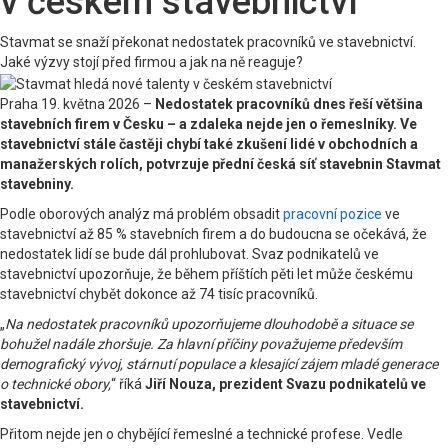
v českém stavebnictví
Stavmat se snaží překonat nedostatek pracovníků ve stavebnictví.
Jaké výzvy stojí před firmou a jak na ně reaguje?
Praha 19. května 2026 –
Nedostatek pracovníků dnes řeší většina
stavebních firem v Česku – a zdaleka nejde jen o řemeslníky. Ve
stavebnictví stále častěji chybí také zkušení lidé v obchodních a
manažerských rolích, potvrzuje přední česká síť stavebnin Stavmat
stavebniny.
Podle oborových analýz má problém obsadit
pracovní pozice
ve
stavebnictví až 85 % stavebních firem a do budoucna se očekává, že
nedostatek lidí se bude dál prohlubovat. Svaz podnikatelů ve
stavebnictví upozorňuje, že během příštích pěti let může českému
stavebnictví chybět dokonce až 74 tisíc pracovníků.
„
Na nedostatek pracovníků upozorňujeme dlouhodobě a situace se
bohužel nadále zhoršuje. Za hlavní příčiny považujeme především
demografický vývoj, stárnutí populace a klesající zájem mladé generace
o technické obory,
“ říká
Jiří Nouza, prezident Svazu podnikatelů ve
stavebnictví.
Přitom nejde jen o chybějící řemeslné a technické profese. Vedle