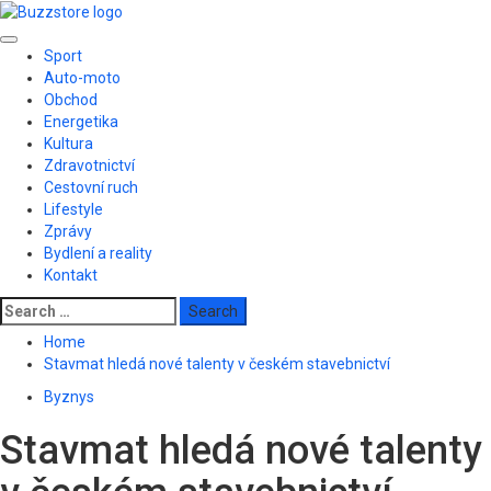
Skip
to
Primary
content
Sport
Menu
Auto-moto
Obchod
Energetika
Kultura
Zdravotnictví
Cestovní ruch
Lifestyle
Zprávy
Bydlení a reality
Kontakt
Search
for:
Home
Stavmat hledá nové talenty v českém stavebnictví
Byznys
Stavmat hledá nové talenty