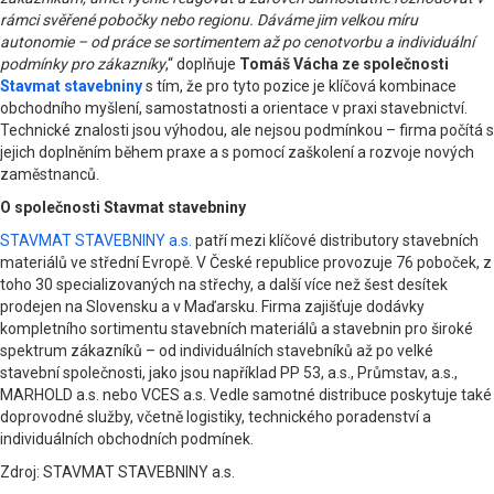
rámci svěřené pobočky nebo regionu. Dáváme jim velkou míru
autonomie – od práce se sortimentem až po cenotvorbu a individuální
podmínky pro zákazníky
,“ doplňuje
Tomáš Vácha ze společnosti
Stavmat stavebniny
s tím, že pro tyto pozice je klíčová kombinace
obchodního myšlení, samostatnosti a orientace v praxi stavebnictví.
Technické znalosti jsou výhodou, ale nejsou podmínkou – firma počítá s
jejich doplněním během praxe a s pomocí zaškolení a rozvoje nových
zaměstnanců.
O společnosti Stavmat stavebniny
STAVMAT STAVEBNINY a.s.
patří mezi klíčové distributory stavebních
materiálů ve střední Evropě. V České republice provozuje 76 poboček, z
toho 30 specializovaných na střechy, a další více než šest desítek
prodejen na Slovensku a v Maďarsku. Firma zajišťuje dodávky
kompletního sortimentu stavebních materiálů a stavebnin pro široké
spektrum zákazníků – od individuálních stavebníků až po velké
stavební společnosti, jako jsou například PP 53, a.s., Průmstav, a.s.,
MARHOLD a.s. nebo VCES a.s. Vedle samotné distribuce poskytuje také
doprovodné služby, včetně logistiky, technického poradenství a
individuálních obchodních podmínek.
Zdroj: STAVMAT STAVEBNINY a.s.