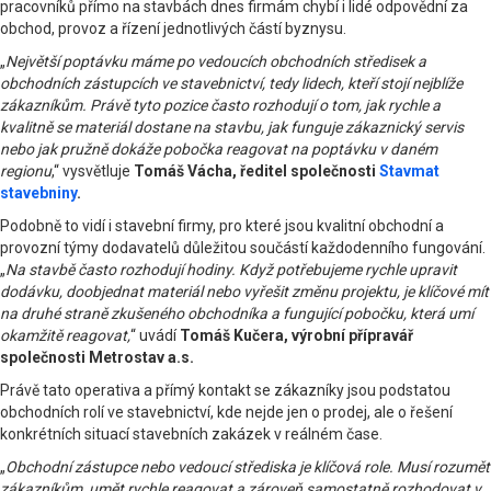
pracovníků přímo na stavbách dnes firmám chybí i lidé odpovědní za
obchod, provoz a řízení jednotlivých částí byznysu.
„
Největší poptávku máme po vedoucích obchodních středisek a
obchodních zástupcích ve stavebnictví, tedy lidech, kteří stojí nejblíže
zákazníkům. Právě tyto pozice často rozhodují o tom, jak rychle a
kvalitně se materiál dostane na stavbu, jak funguje zákaznický servis
nebo jak pružně dokáže pobočka reagovat na poptávku v daném
regionu
,“ vysvětluje
Tomáš Vácha, ředitel společnosti
Stavmat
stavebniny
.
Podobně to vidí i stavební firmy, pro které jsou kvalitní obchodní a
provozní týmy dodavatelů důležitou součástí každodenního fungování.
„
Na stavbě často rozhodují hodiny. Když potřebujeme rychle upravit
dodávku, doobjednat materiál nebo vyřešit změnu projektu, je klíčové mít
na druhé straně zkušeného obchodníka a fungující pobočku, která umí
okamžitě reagovat,
“ uvádí
Tomáš Kučera, výrobní přípravář
společnosti Metrostav a.s.
Právě tato operativa a přímý kontakt se zákazníky jsou podstatou
obchodních rolí ve stavebnictví, kde nejde jen o prodej, ale o řešení
konkrétních situací stavebních zakázek v reálném čase.
„
Obchodní zástupce nebo vedoucí střediska je klíčová role. Musí rozumět
zákazníkům, umět rychle reagovat a zároveň samostatně rozhodovat v