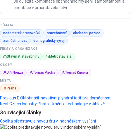
Je důležitá kombinace obchodního myšlení, samostatnosti a
orientace v praxi stavebnictví.
TÉMATA
nedostatek pracovníků
stavebnictví
obchodní pozice
zaměstnanost
demografický vývoj
FIRMY A ORGANIZACE
Stavmat stavebniny
Metrostav a.s.
OSOBY
Jiří Nouza
Tomáš Vácha
Tomáš Kučera
MÍSTA
Praha
Post
Previous
E.ON přináší inovativní plynární tarif pro domácnosti
Next
Czech Industry Photo: Umění a technologie v Jihlavě
navigation
Související články
Coolita představuje novou éru v indonéském vysílání