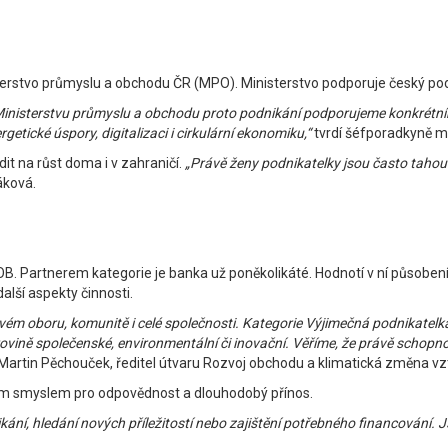
isterstvo průmyslu a obchodu ČR (MPO). Ministerstvo podporuje český po
 Ministerstvu průmyslu a obchodu proto podnikání podporujeme konkrétní
etické úspory, digitalizaci i cirkulární ekonomiku,“
tvrdí šéfporadkyně m
dit na růst doma i v zahraničí.
„Právě ženy podnikatelky jsou často tahoun
áková.
OB. Partnerem kategorie je banka už poněkolikáté. Hodnotí v ní působení
alší aspekty činnosti.
e svém oboru, komunitě i celé společnosti. Kategorie Výjimečná podnikate
 v rovině společenské, environmentální či inovační. Věříme, že právě sc
Martin Pěchouček, ředitel útvaru Rozvoj obchodu a klimatická změna v
kým smyslem pro odpovědnost a dlouhodobý přínos.
ikání, hledání nových příležitostí nebo zajištění potřebného financování.