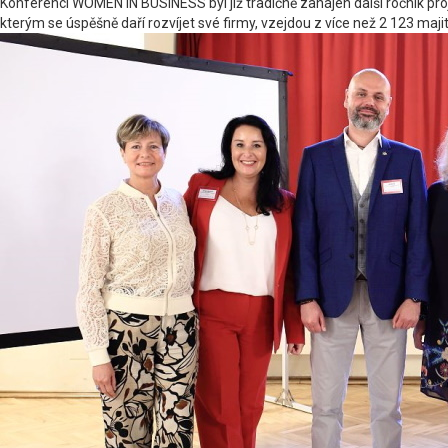
Konferencí WOMEN IN BUSINESS byl již tradičně zahájen další ročník pro
kterým se úspěšně daří rozvíjet své firmy, vzejdou z více než 2 123 maji