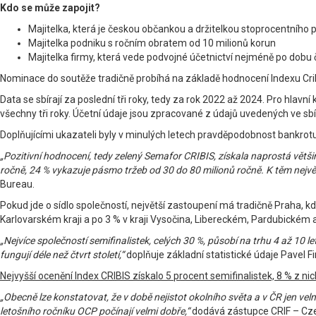
Kdo se může zapojit?
Majitelka, která je českou občankou a držitelkou stoprocentního p
Majitelka podniku s ročním obratem od 10 milionů korun
Majitelka firmy, která vede podvojné účetnictví nejméně po dobu č
Nominace do soutěže tradičně probíhá na základě hodnocení Indexu Crib
Data se sbírají za poslední tři roky, tedy za rok 2022 až 2024. Pro hlav
všechny tři roky. Účetní údaje jsou zpracované z údajů uvedených ve sbír
Doplňujícími ukazateli byly v minulých letech pravděpodobnost bankrotu 
„Pozitivní hodnocení, tedy zelený Semafor CRIBIS, získala naprostá většin
ročně, 24 % vykazuje pásmo tržeb od 30 do 80 milionů ročně. K těm největ
Bureau.
Pokud jde o sídlo společností, největší zastoupení má tradičně Praha, k
Karlovarském kraji a po 3 % v kraji Vysočina, Libereckém, Pardubickém a
„Nejvíce společností semifinalistek, celých 30 %, působí na trhu 4 až 10 le
fungují déle než čtvrt století,“
doplňuje základní statistické údaje Pavel Fi
Nejvyšší ocenění Index CRIBIS získalo 5 procent semifinalistek, 8 % z ni
„Obecně lze konstatovat, že v době nejistot okolního světa a v ČR jen v
letošního ročníku OCP počínají velmi dobře,“
dodává zástupce CRIF – Cze