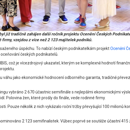
již tradičně zahájen další ročník projektu Ocenění Českých Podnikat
é firmy, vzejdou z více než 2 123 majitelek podniků.
 dosaženého úspěchu. To nabízí českým podnikatelkám projekt
Ocenění Č
 a oceňování českých podnikatelů.
BIS, což je vícezdrojový ukazatel, kterým se komplexně hodnotí finanční
projektu.
nou váhu jako ekonomické hodnocení odborného garanta, tradičně převez
tingu vybráno 2 670 účastnic semifinále s nejlepšími ekonomickými výsled
dí. Polovina žen, které prošly do finále, vede rodinné firmy.
osti. Pouze několik z nich vykázalo roční tržby převyšující 100 milionů
je nominováno 2 123 semifinalistek. Vůbec poprvé se soutěže účastní 415 z