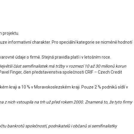
 projektu.
pouze informativní charakter. Pro speciální kategorie se nicméně hodnotí
ovné údaje o firmě. Stejná pravidla platí i v letošním roce.
ejvětší část semifinalistek má tržby v rozmezí 10 až 30 milionů korun
Pavel Finger, člen představenstva společnosti CRIF – Czech Credit
kém kraji a 10 % v Moravskoslezském kraji. Pouze 2 % podniků sídlí v
ětina z nich vstoupila na trh už před rokem 2000. Znamená to, že tyto firmy
tu bankrotů společností, podnikatelů i občanů si semifinalistky