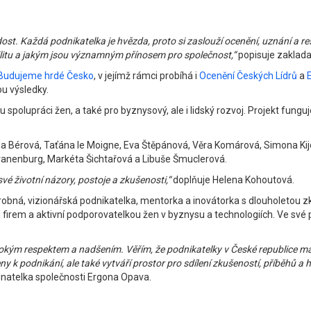
dost. Každá podnikatelka je hvězda, proto si zaslouží ocenění, uznání a r
bilitu a jakým jsou významným přínosem pro společnost,“
popisuje zaklada
 Budujeme hrdé Česko
, v jejímž rámci probíhá i
Ocenění Českých Lídrů
a
ou výsledky.
spolupráci žen, a také pro byznysový, ale i lidský rozvoj. Projekt fungu
Dana Bérová, Taťána le Moigne, Eva Štěpánová, Věra Komárová, Simona K
ranenburg, Markéta Šichtařová a Libuše Šmuclerová.
své životní názory, postoje a zkušenosti,“
doplňuje Helena Kohoutová.
bná, vizionářská podnikatelka, mentorka a inovátorka s dlouholetou zku
irem a aktivní podporovatelkou žen v byznysu a technologiích. Ve své 
bokým respektem a nadšením. Věřím, že podnikatelky v České republice maj
ny k podnikání, ale také vytváří prostor pro sdílení zkušeností, příběhů a
ednatelka společnosti Ergona Opava.