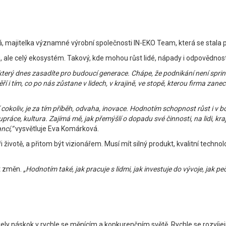
, majitelka významné výrobní společnosti IN-EKO Team, která se stala
, ale celý ekosystém. Takový, kde mohou růst lidé, nápady i odpovědnost
, který dnes zasadíte pro budoucí generace. Chápe, že podnikání není sprint
ěří i tím, co po nás zůstane v lidech, v krajině, ve stopě, kterou firma za
 cokoliv, je za tím příběh, odvaha, inovace. Hodnotím schopnost růst i v bou
práce, kultura. Zajímá mě, jak přemýšlí o dopadu své činnosti, na lidi, kra
ncí,“
vysvětluje Eva Komárková.
životě, a přitom být vizionářem. Musí mít silný produkt, kvalitní technol
t změn.
„Hodnotím také, jak pracuje s lidmi, jak investuje do vývoje, jak p
ržely náskok v rychle se měnícím a konkurenčním světě. Rychle se rozvíje