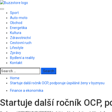
Skip
to
Primary
content
Sport
Menu
Auto-moto
Obchod
Energetika
Kultura
Zdravotnictví
Cestovní ruch
Lifestyle
Zprávy
Bydlení a reality
Kontakt
Search
for:
Home
Startuje další ročník OCP, podporuje úspěšné ženy v byznysu
Finance a ekonomika
Startuje další ročník OCP, 