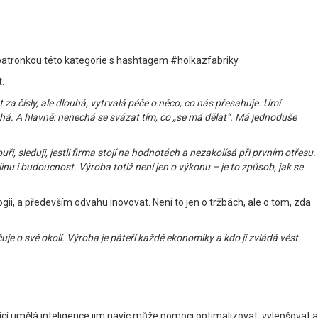
 patronkou této kategorie s hashtagem #holkazfabriky
.
 za čísly, ale dlouhá, vytrvalá péče o něco, co nás přesahuje. Umí
nechá. A hlavně: nenechá se svázat tím, co „se má dělat“. Má jednoduše
ři, sleduji, jestli firma stojí na hodnotách a nezakolísá při prvním otřesu.
jinu i budoucnost. Výroba totiž není jen o výkonu – je to způsob, jak se
ogii, a především odvahu inovovat. Není to jen o tržbách, ale o tom, zda
ečuje o své okolí. Výroba je páteří každé ekonomiky a kdo ji zvládá vést
jící umělá inteligence jim navíc může pomoci optimalizovat, vylepšovat a