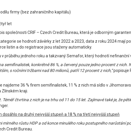
odílu firmy (bez zahraničního kapitálu)
tyř let
is společnosti CRIF – Czech Credit Bureau, která je odborným garantem
ní kategorie se hodnotí závěrky z let 2022 a 2023, data z roku 2024 mají 
ce listin a do registrace jsou staženy automaticky.
v průběhu jednoho roku a takzvaný Semafor, který hodnotí nefinanční var
a semifinalistek, konkrétně 86 %, a červený pouze jedno procent z nich. N
ším, s ročními tržbami nad 80 milionů, patří 12 procent z nich,“
popisuje 
de najdeme 36 % firem semifinalistek, 11 % z nich má sídlo v Jihomoravs
 Zlínském kraji.
t. Téměř čtvrtina z nich je na trhu od 11 do 15 let. Zajímavé také je, že p
nger.
ch dosáhlo na druhý nejvyšší stupeň a 18 % na třetí nejvyšší stupeň
elmi mírného růstu HDP a od konce minulého roku postupného narůstání poč
ch Credit Bureau.