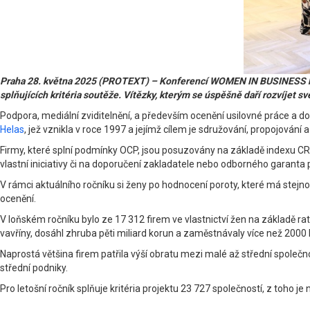
Praha 28. května 2025 (PROTEXT) – Konferencí WOMEN IN BUSINESS byl 
splňujících kritéria soutěže. Vítězky, kterým se úspěšně daří rozvíjet sv
Podpora, mediální zviditelnění, a především ocenění usilovné práce a
Helas
, jež vznikla v roce 1997 a jejímž cílem je sdružování, propojování
Firmy, které splní podmínky OCP, jsou posuzovány na základě indexu CRI
vlastní iniciativy či na doporučení zakladatele nebo odborného garanta 
V rámci aktuálního ročníku si ženy po hodnocení poroty, které má stej
ocenění.
V loňském ročníku bylo ze 17 312 firem ve vlastnictví žen na základě ra
vavříny, dosáhl zhruba pěti miliard korun a zaměstnávaly více než 2000 li
Naprostá většina firem patřila výší obratu mezi malé až střední společn
střední podniky.
Pro letošní ročník splňuje kritéria projektu 23 727 společností, z toho 