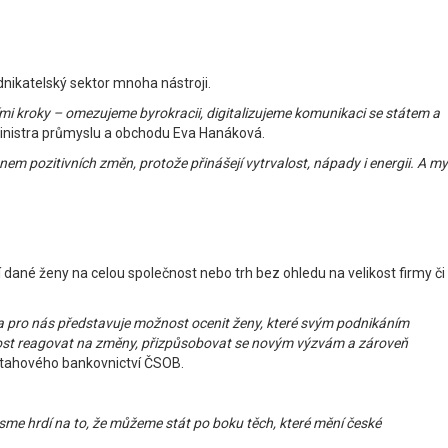
dnikatelský sektor mnoha nástroji.
mi kroky – omezujeme byrokracii, digitalizujeme komunikaci se státem a
inistra průmyslu a obchodu Eva Hanáková.
em pozitivních změn, protože přinášejí vytrvalost, nápady i energii. A my
 dané ženy na celou společnost nebo trh bez ohledu na velikost firmy či
lka pro nás představuje možnost ocenit ženy, které svým podnikáním
hopnost reagovat na změny, přizpůsobovat se novým výzvám a zároveň
ztahového bankovnictví ČSOB.
 Jsme hrdí na to, že můžeme stát po boku těch, které mění české