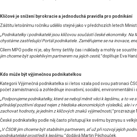
Klíčové je snížení byrokracie a jednoduchá pravidla pro podnikání
Záštitu letošnímu ročníku udělilo stejně jako v předchozích letech Min
„Podnikatelky i podnikatelé jsou klíčovou součástí české ekonomiky. Na
chystáme zastřešující Portál podnikatele. Zaměřujeme se na inovace, energ
Cílem MPO podle ní je, aby firmy šetřily čas i náklady a mohly se soustře
jim chceme být spolehlivým partnerem na jejich cestě,“
doplňuje Eva Han
Kdo může být výjimečnou podnikatelkou
Kategorii Výjimečná podnikatelka si i letos vzala pod svou patronaci ČS
počet zaměstnanců a zohledňuje inovativní, sociální, environmentální i d
„Podporujeme podnikatelky, které se nebojí měnit věci k lepšímu, a to v
přinášejí pozitivní dopad nejen z hlediska ekonomických výsledků, ale i
zachovat hodnoty, je jedním z klíčových znaků výjimečnosti,“
prozrazuje 
České podnikatelky podle něj často přistupují ke svému byznysu s vel
„V ČSOB jim chceme být stabilním partnerem, ať už při rozvoji jejich podn
podnikatelské prostředí k lepšímu,“
dodává Martin Pěchouček.