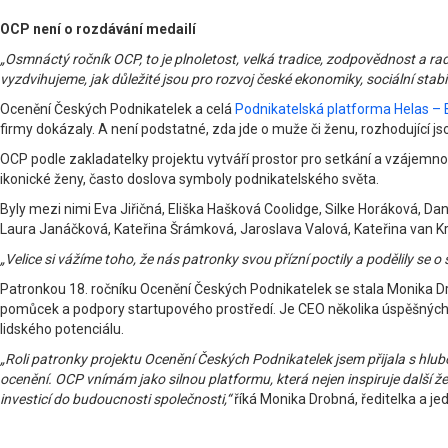
OCP není o rozdávání medailí
„Osmnáctý ročník OCP, to je plnoletost, velká tradice, zodpovědnost a ra
vyzdvihujeme, jak důležité jsou pro rozvoj české ekonomiky, sociální sta
Ocenění Českých Podnikatelek a celá
Podnikatelská platforma Helas –
firmy dokázaly. A není podstatné, zda jde o muže či ženu, rozhodující js
OCP podle zakladatelky projektu vytváří prostor pro setkání a vzájemnou 
ikonické ženy, často doslova symboly podnikatelského světa.
Byly mezi nimi Eva Jiřičná, Eliška Hašková Coolidge, Silke Horáková, 
Laura Janáčková, Kateřina Šrámková, Jaroslava Valová, Kateřina van K
„Velice si vážíme toho, že nás patronky svou přízní poctily a podělily se o 
Patronkou 18. ročníku Ocenění Českých Podnikatelek se stala Monika Dro
pomůcek a podpory startupového prostředí. Je CEO několika úspěšných f
lidského potenciálu.
„Roli patronky projektu Ocenění Českých Podnikatelek jsem přijala s hlu
ocenění. OCP vnímám jako silnou platformu, která nejen inspiruje další že
investicí do budoucnosti společnosti,“
říká Monika Drobná, ředitelka a j