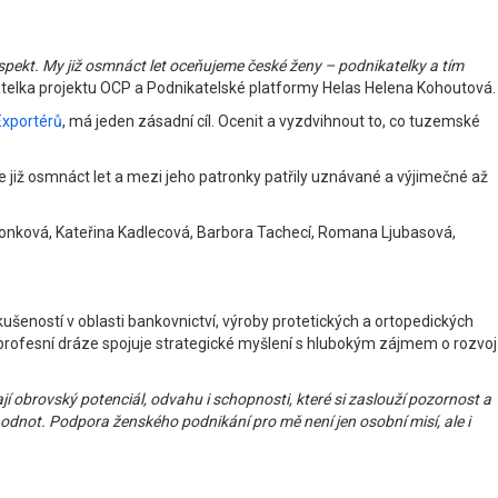
espekt. My již osmnáct let oceňujeme české ženy – podnikatelky a tím
telka projektu OCP a Podnikatelské platformy Helas Helena Kohoutová.
Exportérů
, má jeden zásadní cíl. Ocenit a vyzdvihnout to, co tuzemské
je již osmnáct let a mezi jeho patronky patřily uznávané a výjimečné až
ijonková, Kateřina Kadlecová, Barbora Tachecí, Romana Ljubasová,
šeností v oblasti bankovnictví, výroby protetických a ortopedických
profesní dráze spojuje strategické myšlení s hlubokým zájmem o rozvoj
í obrovský potenciál, odvahu i schopnosti, které si zaslouží pozornost a
 hodnot. Podpora ženského podnikání pro mě není jen osobní misí, ale i