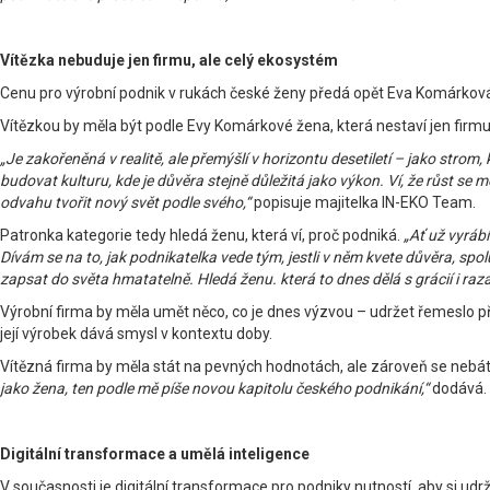
Vítězka nebuduje jen firmu, ale celý ekosystém
Cenu pro výrobní podnik v rukách české ženy předá opět Eva Komárková
Vítězkou by měla být podle Evy Komárkové žena, která nestaví jen firmu
„Je zakořeněná v realitě, ale přemýšlí v horizontu desetiletí – jako strom
budovat kulturu, kde je důvěra stejně důležitá jako výkon. Ví, že růst se m
odvahu tvořit nový svět podle svého,“
popisuje majitelka IN-EKO Team.
Patronka kategorie tedy hledá ženu, která ví, proč podniká.
„Ať už vyrábí
Dívám se na to, jak podnikatelka vede tým, jestli v něm kvete důvěra, spolu
zapsat do světa hmatatelně. Hledá ženu. která to dnes dělá s grácií i raza
Výrobní firma by měla umět něco, co je dnes výzvou – udržet řemeslo při 
její výrobek dává smysl v kontextu doby.
Vítězná firma by měla stát na pevných hodnotách, ale zároveň se nebá
jako žena, ten podle mě píše novou kapitolu českého podnikání,“
dodává.
Digitální transformace a umělá inteligence
V současnosti je digitální transformace pro podniky nutností, aby si ud