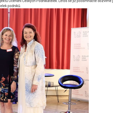
jektu Ocenění Českých Podnikatelek. Letos se již poosmnácté dozvíme jm
telek podniků.