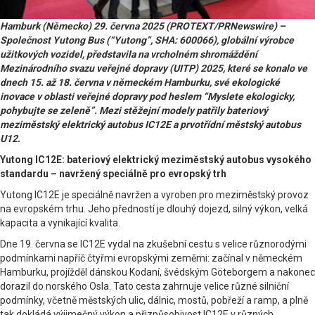
Hamburk (Německo) 29. června 2025 (PROTEXT/PRNewswire) –
Společnost Yutong Bus (“Yutong”, SHA: 600066), globální výrobce
užitkových vozidel, představila na vrcholném shromáždění
Mezinárodního svazu veřejné dopravy (UITP) 2025, které se konalo ve
dnech 15. až 18. června v německém Hamburku, své ekologické
inovace v oblasti veřejné dopravy pod heslem “Myslete ekologicky,
pohybujte se zeleně”. Mezi stěžejní modely patřily bateriový
meziměstský elektrický autobus IC12E a prvotřídní městský autobus
U12.
Yutong IC12E: bateriový elektrický meziměstský autobus vysokého
standardu – navržený speciálně pro evropský trh
Yutong IC12E je speciálně navržen a vyroben pro meziměstský provoz
na evropském trhu. Jeho předností je dlouhý dojezd, silný výkon, velká
kapacita a vynikající kvalita.
Dne 19. června se IC12E vydal na zkušební cestu s velice různorodými
podmínkami napříč čtyřmi evropskými zeměmi: začínal v německém
Hamburku, projížděl dánskou Kodaní, švédským Göteborgem a nakonec
dorazil do norského Osla. Tato cesta zahrnuje velice různé silniční
podmínky, včetně městských ulic, dálnic, mostů, pobřeží a ramp, a plně
tak dokládá výjimečný výkon a přizpůsobivost IC12E v různých