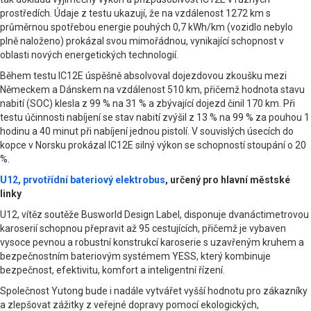
prostředích. Údaje z testu ukazují, že na vzdálenost 1272 km s
průměrnou spotřebou energie pouhých 0,7 kWh/km (vozidlo nebylo
plně naloženo) prokázal svou mimořádnou, vynikající schopnost v
oblasti nových energetických technologií.
Během testu IC12E úspěšně absolvoval dojezdovou zkoušku mezi
Německem a Dánskem na vzdálenost 510 km, přičemž hodnota stavu
nabití (SOC) klesla z 99 % na 31 % a zbývající dojezd činil 170 km. Při
testu účinnosti nabíjení se stav nabití zvýšil z 13 % na 99 % za pouhou 1
hodinu a 40 minut při nabíjení jednou pistolí. V souvislých úsecích do
kopce v Norsku prokázal IC12E silný výkon se schopností stoupání o 20
%.
U12, prvotřídní bateriový elektrobus
, určený pro hlavní městské
linky
U12, vítěz soutěže Busworld Design Label, disponuje dvanáctimetrovou
karoserií schopnou přepravit až 95 cestujících, přičemž je vybaven
vysoce pevnou a robustní konstrukcí karoserie s uzavřeným kruhem a
bezpečnostním bateriovým systémem YESS, který kombinuje
bezpečnost, efektivitu, komfort a inteligentní řízení.
Společnost Yutong bude i nadále vytvářet vyšší hodnotu pro zákazníky
a zlepšovat zážitky z veřejné dopravy pomocí ekologických,