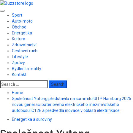
Skip
to
Primary
content
Sport
Menu
Auto-moto
Obchod
Energetika
Kultura
Zdravotnictví
Cestovní ruch
Lifestyle
Zprávy
Bydlení a reality
Kontakt
Search
for:
Home
Společnost Yutong představila na summitu UITP Hamburg 2025
novou generaci bateriového elektrického meziměstského
autobusu IC12E a předvedla inovace v oblasti elektrifikace
Energetika a suroviny