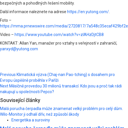
bezpečných a pohodlných řešení mobility.
Další informace naleznete na adrese
https://en.yutong.com/
.
Foto –
https://mma.prnewswire.com/media/2720817/7a548c35ecaf429bf2
Video –
https://www.youtube.com/watch?v=zIAHzDjtCB8
KONTAKT: Allan Yan, manažer pro vztahy s veřejností v zahraničí,
yanxyd@yutong.com
Post
Previous
Klimatická výzva (Chaj-nan Pao-tching) s dosahem pro
Evropu úspěšně proběhla v Paříži
navigation
Next
Měsíčně provedou 30 milionů transakcí. Kdo jsou a proč tak rádi
nakupují u společnosti Pepco?
Související články
Malá porucha čerpadla může znamenat velký problém pro celý dům.
Wilo-Monitor ji odhalí dřív, než způsobí škody
Energetika a suroviny