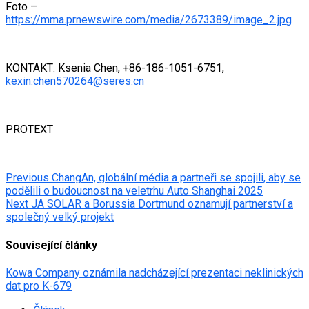
Foto –
https://mma.prnewswire.com/media/2673389/image_2.jpg
KONTAKT: Ksenia Chen, +86-186-1051-6751,
kexin.chen570264@seres.cn
PROTEXT
Post
Previous
ChangAn, globální média a partneři se spojili, aby se
podělili o budoucnost na veletrhu Auto Shanghai 2025
navigation
Next
JA SOLAR a Borussia Dortmund oznamují partnerství a
společný velký projekt
Související články
Kowa Company oznámila nadcházející prezentaci neklinických
dat pro K-679