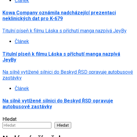
Článek
Kowa Company oznámila nadcházející prezentaci
neklinických dat pro K-679
Titulní píseň k filmu Láska s příchutí manga nazpívá JeyBy
Článek
Titulní píseň k filmu Láska s příchutí manga nazpívá
JeyBy
Na silně vytížené silnici do Beskyd ŘSD opravuje autobusové
zastávky
Článek
Na silně vytížené silnici do Beskyd ŘSD opravuje
autobusové zastávky
Hledat
Hledat