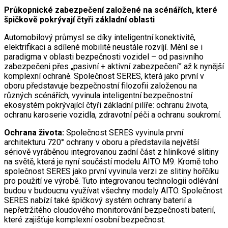
Průkopnické zabezpečení založené na scénářích, které
špičkově pokrývají čtyři základní oblasti
Automobilový průmysl se díky inteligentní konektivitě,
elektrifikaci a sdílené mobilitě neustále rozvíjí. Mění se i
paradigma v oblasti bezpečnosti vozidel – od pasivního
zabezpečeni přes „pasivní + aktivní zabezpečení” až k nynější
komplexní ochraně. Společnost SERES, která jako první v
oboru představuje bezpečnostní filozofii založenou na
různých scénářích, vyvinula inteligentní bezpečnostní
ekosystém pokrývající čtyři základní pilíře: ochranu života,
ochranu karoserie vozidla, zdravotní péči a ochranu soukromí.
Ochrana života:
Společnost SERES vyvinula první
architekturu 720° ochrany v oboru a představila největší
sériově vyráběnou integrovanou zadní část z hliníkové slitiny
na světě, která je nyní součástí modelu AITO M9. Kromě toho
společnost SERES jako první vyvinula verzi ze slitiny hořčíku
pro použití ve výrobě. Tuto integrovanou technologii odlévání
budou v budoucnu využívat všechny modely AITO. Společnost
SERES nabízí také špičkový systém ochrany baterií a
nepřetržitého cloudového monitorování bezpečnosti baterií,
které zajišťuje komplexní osobní bezpečnost.