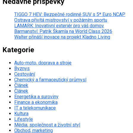
Nedávné příspěvky
TIGGO 7 HEV: Bezpečné rodinné SUV s 5* Euro NCAP
Ostrava přivítá mistrovství v požárním sportu
LAMARK: Inovativní exteriér pro váš domov
Barmanství: Patrik Škamla na World Class 2026
Walter přináší inovace na projekt Kladno Living
Kategorie
Auto-moto, doprava a stroje
Byznys
Cestování
Chemický a farmaceutický průmysl
Článek
Článek
Energetika a suroviny
Finance a ekonomika
IT a telekomunikace
Kultura
Lifestyle
Média, společnost a životní styl
Obchod, marketing