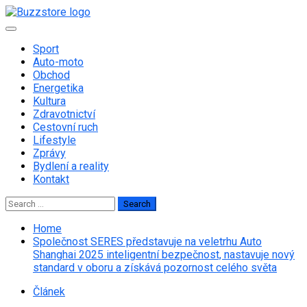
Skip
to
Primary
content
Menu
Sport
Auto-moto
Obchod
Energetika
Kultura
Zdravotnictví
Cestovní ruch
Lifestyle
Zprávy
Bydlení a reality
Kontakt
Search
for:
Home
Společnost SERES představuje na veletrhu Auto
Shanghai 2025 inteligentní bezpečnost, nastavuje nový
standard v oboru a získává pozornost celého světa
Článek