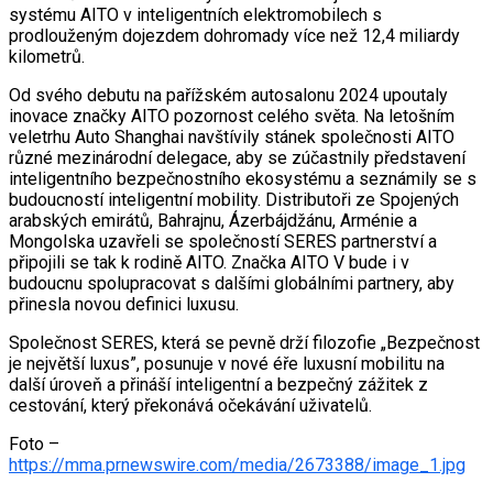
systému AITO v inteligentních elektromobilech s
prodlouženým dojezdem dohromady více než 12,4 miliardy
kilometrů.
Od svého debutu na pařížském autosalonu 2024 upoutaly
inovace značky AITO pozornost celého světa. Na letošním
veletrhu Auto Shanghai navštívily stánek společnosti AITO
různé mezinárodní delegace, aby se zúčastnily představení
inteligentního bezpečnostního ekosystému a seznámily se s
budoucností inteligentní mobility. Distributoři ze Spojených
arabských emirátů, Bahrajnu, Ázerbájdžánu, Arménie a
Mongolska uzavřeli se společností SERES partnerství a
připojili se tak k rodině AITO. Značka AITO V bude i v
budoucnu spolupracovat s dalšími globálními partnery, aby
přinesla novou definici luxusu.
Společnost SERES, která se pevně drží filozofie „Bezpečnost
je největší luxus”, posunuje v nové éře luxusní mobilitu na
další úroveň a přináší inteligentní a bezpečný zážitek z
cestování, který překonává očekávání uživatelů.
Foto –
https://mma.prnewswire.com/media/2673388/image_1.jpg