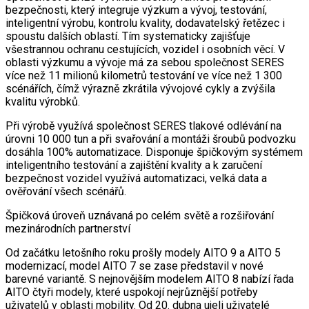
bezpečnosti, který integruje výzkum a vývoj, testování,
inteligentní výrobu, kontrolu kvality, dodavatelský řetězec i
spoustu dalších oblastí. Tím systematicky zajišťuje
všestrannou ochranu cestujících, vozidel i osobních věcí. V
oblasti výzkumu a vývoje má za sebou společnost SERES
více než 11 milionů kilometrů testování ve více než 1 300
scénářích, čímž výrazně zkrátila vývojové cykly a zvýšila
kvalitu výrobků.
Při výrobě využívá společnost SERES tlakové odlévání na
úrovni 10 000 tun a při svařování a montáži šroubů podvozku
dosáhla 100% automatizace. Disponuje špičkovým systémem
inteligentního testování a zajištění kvality a k zaručení
bezpečnost vozidel využívá automatizaci, velká data a
ověřování všech scénářů.
Špičková úroveň uznávaná po celém světě a rozšiřování
mezinárodních partnerství
Od začátku letošního roku prošly modely AITO 9 a AITO 5
modernizací, model AITO 7 se zase představil v nové
barevné variantě. S nejnovějším modelem AITO 8 nabízí řada
AITO čtyři modely, které uspokojí nejrůznější potřeby
uživatelů v oblasti mobility. Od 20. dubna ujeli uživatelé