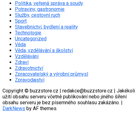
Politika, veřejná správa a soudy
Potraviny, gastronomie
Služby, cestovní ruch
Sport
Stavebnictví, bydlení a reality
Technologie
Uncategorized
Věda
Věda, vzdělávání a školství
Vzdělávání
Zdraví
Zdravotnictví
Zpracovatelský a výrobní průmysl
Zpravodajství
Copyright © buzzstore.cz | redakce@buzzstore.cz | Jakékoli
užití obsahu serveru včetně publikování nebo jiného šíření
obsahu serveru je bez písemného souhlasu zakázáno.
|
DarkNews
by AF themes.