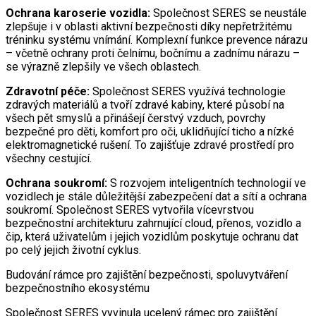
Ochrana karoserie vozidla:
Společnost SERES se neustále
zlepšuje i v oblasti aktivní bezpečnosti díky nepřetržitému
tréninku systému vnímání. Komplexní funkce prevence nárazu
– včetně ochrany proti čelnímu, bočnímu a zadnímu nárazu –
se výrazně zlepšily ve všech oblastech.
Zdravotní péče:
Společnost SERES využívá technologie
zdravých materiálů a tvoří zdravé kabiny, které působí na
všech pět smyslů a přinášejí čerstvý vzduch, povrchy
bezpečné pro děti, komfort pro oči, uklidňující ticho a nízké
elektromagnetické rušení. To zajišťuje zdravé prostředí pro
všechny cestující.
Ochrana soukromí:
S rozvojem inteligentních technologií ve
vozidlech je stále důležitější zabezpečení dat a sítí a ochrana
soukromí. Společnost SERES vytvořila vícevrstvou
bezpečnostní architekturu zahrnující cloud, přenos, vozidlo a
čip, která uživatelům i jejich vozidlům poskytuje ochranu dat
po celý jejich životní cyklus.
Budování rámce pro zajištění bezpečnosti, spoluvytváření
bezpečnostního ekosystému
Společnost SERES vyvinula ucelený rámec pro zajištění