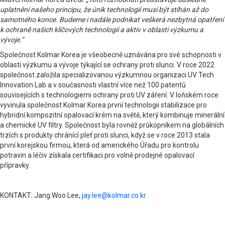
uplatnění našeho principu, že únik technologií musí být stíhán až do
samotného konce. Budeme i nadále podnikat veškerá nezbytná opatření
k ochraně našich klíčových technologií a aktiv v oblasti výzkumu a
vývoje.”
Společnost Kolmar Korea je všeobecně uznávána pro své schopnosti v
oblasti výzkumu a vývoje týkající se ochrany proti slunci. V roce 2022
společnost založila specializovanou výzkumnou organizaci UV Tech
Innovation Lab a v současnosti vlastní více než 100 patentů
souvisejících s technologiemi ochrany proti UV záření. V loňském roce
vyvinula společnost Kolmar Korea první technologii stabilizace pro
hybridní kompozitní opalovací krém na světě, který kombinuje minerální
a chemické UV filtry. Společnost byla rovněž průkopníkem na globálních
trzích s produkty chránící pleť proti slunci, když se v roce 2013 stala
první korejskou firmou, která od amerického Úřadu pro kontrolu
potravin a léčiv získala certifikaci pro volně prodejné opalovací
přípravky.
KONTAKT: Jang Woo Lee,
jay.lee@kolmar.co.kr