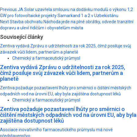
Post
Previous
JA Solar uzavřela smlouvu na dodávku modulů o výkonu 1,2
GW pro fotovoltaické projekty Samarkand 1 a 2 v Uzbekistánu
navigation
Next
Stavba obchvatu Náchoda jede na plné obrátky, odvede tranzitní
dopravu a uleví řidičům i obyvatelům města
Související články
Zentiva vydává Zprávu o udržitelnosti za rok 2025, čímž posiluje svůj
závazek vůči lidem, partnerům a planetě
Chemický a farmaceutický průmysl
Zentiva vydává Zprávu o udržitelnosti za rok 2025,
čímž posiluje svůj závazek vůči lidem, partnerům a
planetě
Zentiva požaduje pozastavení lhůty pro směrnici o čištění městských
odpadních vod na úrovni EU, aby byla zajištěna dostupnost léků
Chemický a farmaceutický průmysl
Zentiva požaduje pozastavení lhůty pro směrnici o
čištění městských odpadních vod na úrovni EU, aby byla
zajištěna dostupnost léků
Asociace inovativního farmaceutického průmyslu má nové
představenstvo