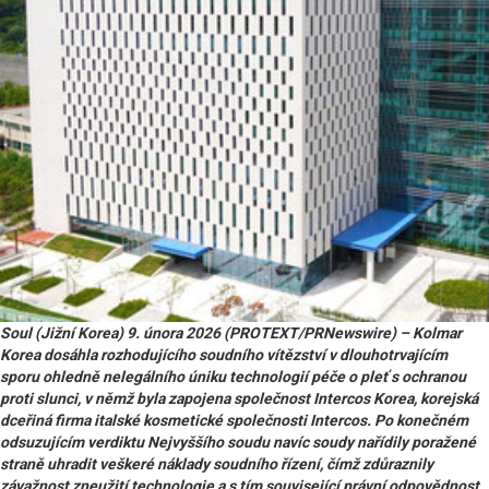
Soul (Jižní Korea) 9. února 2026 (PROTEXT/PRNewswire) – Kolmar
Korea dosáhla rozhodujícího soudního vítězství v dlouhotrvajícím
sporu ohledně nelegálního úniku technologií péče o pleť s ochranou
proti slunci, v němž byla zapojena společnost Intercos Korea, korejská
dceřiná firma italské kosmetické společnosti Intercos. Po konečném
odsuzujícím verdiktu Nejvyššího soudu navíc soudy nařídily poražené
straně uhradit veškeré náklady soudního řízení, čímž zdůraznily
závažnost zneužití technologie a s tím související právní odpovědnost.