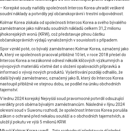
– Korejské soudy nařídily společnosti Intercos Korea uhradit veškeré
soudní náklady a potvrdily její občanskoprávní i trestní odpovědnost.
Kolmar Korea získala od společnosti Intercos Korea a svého bývalého
zaměstnance jako náhradu soudních nákladů celkem 31,2 milionu
jihokorejských wonů (KRW), což představuje plnou částku
občanskoprávních výdajů vynaložených v souvislosti s případem.
Spor vznikl poté, co bývalý zaměstnanec Kolmar Korea, označený jako
A, který ve společnosti pracoval přibližně 10 let, v roce 2018 přešel do
Intercos Korea a nezákonně odnesl několik klíčových výzkumných a
vývojových materiálů včetně dat o složení opalovacích přípravků a
informací o vývoji nových produktů. Vyšetřování později odhalilo, že
další bývalý zaměstnanec, označený jako B, který do Intercos Korea
nastoupil přibližně ve stejnou dobu, se podílel na úniku obchodních
tajemství.
V lednu 2024 korejský Nejvyšší soud pravomocně potvrdil odsuzující
verdikty proti oběma bývalým zaměstnancům. Následně v říjnu 2024
okresní soud v Suwonu rozhodl, že společnost Intercos Korea porušila
zákon o ochraně před nekalou soutěží a o obchodních tajemstvích, a
uložil jí pokutu ve výši 5 milionů KRW.
Mluvčí Kolmar Korea uvedl:
„Toto rozhodnutí představuje důsledné