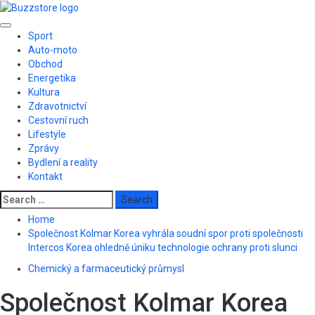
Skip
to
Primary
content
Sport
Menu
Auto-moto
Obchod
Energetika
Kultura
Zdravotnictví
Cestovní ruch
Lifestyle
Zprávy
Bydlení a reality
Kontakt
Search
for:
Home
Společnost Kolmar Korea vyhrála soudní spor proti společnosti
Intercos Korea ohledně úniku technologie ochrany proti slunci
Chemický a farmaceutický průmysl
Společnost Kolmar Korea