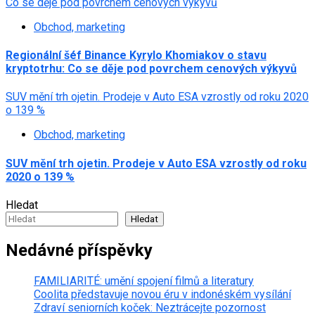
Co se děje pod povrchem cenových výkyvů
Obchod, marketing
Regionální šéf Binance Kyrylo Khomiakov o stavu
kryptotrhu: Co se děje pod povrchem cenových výkyvů
SUV mění trh ojetin. Prodeje v Auto ESA vzrostly od roku 2020
o 139 %
Obchod, marketing
SUV mění trh ojetin. Prodeje v Auto ESA vzrostly od roku
2020 o 139 %
Hledat
Hledat
Nedávné příspěvky
FAMILIARITÉ: umění spojení filmů a literatury
Coolita představuje novou éru v indonéském vysílání
Zdraví seniorních koček: Neztrácejte pozornost