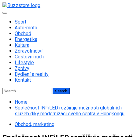
Skip
to
Primary
content
Menu
Sport
Auto-moto
Obchod
Energetika
Kultura
Zdravotnictví
Cestovní ruch
Lifestyle
Zprávy
Bydlení a reality
Kontakt
Search
for:
Home
Společnost INFiLED rozšiřuje možnosti globálních
služeb díky modernizaci svého centra v Hongkongu
Obchod, marketing