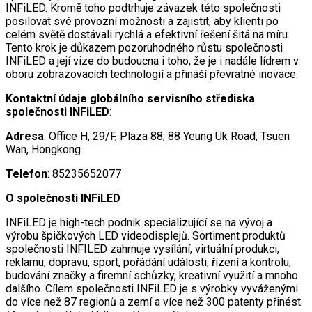
INFiLED. Kromě toho podtrhuje závazek této společnosti
posilovat své provozní možnosti a zajistit, aby klienti po
celém světě dostávali rychlá a efektivní řešení šitá na míru.
Tento krok je důkazem pozoruhodného růstu společnosti
INFiLED a její vize do budoucna i toho, že je i nadále lídrem v
oboru zobrazovacích technologií a přináší převratné inovace.
Kontaktní údaje globálního servisního střediska
společnosti INFiLED
:
Adresa
: Office H, 29/F, Plaza 88, 88 Yeung Uk Road, Tsuen
Wan, Hongkong
Telefon
: 85235652077
O společnosti INFiLED
INFiLED je high-tech podnik specializující se na vývoj a
výrobu špičkových LED videodisplejů. Sortiment produktů
společnosti INFILED zahrnuje vysílání, virtuální produkci,
reklamu, dopravu, sport, pořádání události, řízení a kontrolu,
budování značky a firemní schůzky, kreativní využití a mnoho
dalšího. Cílem společnosti INFiLED je s výrobky vyváženými
do více než 87 regionů a zemí a více než 300 patenty přinést