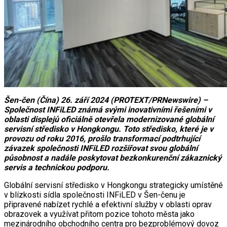
Šen-čen (Čína) 26. září 2024 (PROTEXT/PRNewswire) –
Společnost INFiLED známá svými inovativními řešeními v
oblasti displejů oficiálně otevřela modernizované globální
servisní středisko v Hongkongu. Toto středisko, které je v
provozu od roku 2016, prošlo transformací podtrhující
závazek společnosti INFiLED rozšiřovat svou globální
působnost a nadále poskytovat bezkonkurenční zákaznický
servis a technickou podporu.
Globální servisní středisko v Hongkongu strategicky umístěné
v blízkosti sídla společnosti INFiLED v Šen-čenu je
připravené nabízet rychlé a efektivní služby v oblasti oprav
obrazovek a využívat přitom pozice tohoto města jako
mezinárodního obchodního centra pro bezproblémový dovoz