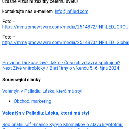
úžasné vizuální zážitky celému světu!
kontaktujte nás e-mailem:
info@infiled.com
Foto –
https://mma.prnewswire.com/media/2514872/INFiLED_GROU
Foto –
https://mma.prnewswire.com/media/2514873/INFiLED_Global
Post
Previous
Diskuse živě: Jak se Češi cítí zdraví a spokojení?
Next
Živé vnitrobloky / Bleší trhy o víkendu 5.-6. října 2024
navigation
Související články
Valentýn v Palladiu: Láska, která má styl
Obchod, marketing
Valentýn v Palladiu: Láska, která má styl
Regionální šéf Binance Kyrylo Khomiakov o stavu kryptotrhu: