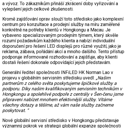
a vývoz. To zákazníkům přináší zkrácení doby vyřizování a
vylepšení jejich celkové zkušenosti.
Kromě zajišťování oprav slouží toto středisko jako komplexní
centrum pro konzultace a prodejní služby na míru zaměřené
konkrétně na potřeby klientů v Hongkongu a Macau. Je
vybaveno specializovaným prodejním týmem, který skvěle
rozumí požadavkům každého klienta a nabízí individuální
doporučení pro řešení LED displejů pro různé využití, jako je
reklama, zábava, pořádání akcí a mnoho dalšího. Tento přístup
podporuje informované rozhodování a zajišťuje, aby klienti
dostali řešení dokonale odpovídající jejich představám.
Generální ředitel společnosti INFiLED HK Norman Lao v
projevu v globálním servisním středisku uvedl:
„Našim
partnerům z celého světa poskytujeme špičkové služby a
podporu. Díky našim kvalifikovaným servisním technikům v
Hongkongu a spolehlivé podpoře z centrály v Šen-čenu jsme
připraveni nabízet mnohem efektivnější služby. Vítáme
všechny dotazy a těšíme, až vám naše služby začneme
poskytovat. “
Nové globální servisní středisko v Hongkongu představuje
významný pokrok ve strategii globální expanze společnosti